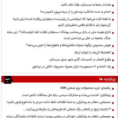
هشدار صنعا به عربستان: وقت تلف نکنید
اعدام بد است اما قلب تپنده‌ای را از سینه بیرون کشیدن نه!
به همه ثابت می‌شود که دیپلماسی با رژیم پست سعودی بی‌فایده است| برای تنبیه
آل‌سعود باید با اقدام نظامی تحقیرشان کنیم
تاراج هویت ملی در بازار بی‌صاحب پوشاک؛ مسئولان نظارت کجا خوابیده‌اند؟ / زیر سایه
جنگ، جامعه در حال بی‌حیا شدن است
هوش مصنوعی چگونه عملیات فضاپیماها و ماهواره‌ها را تغییر می‌دهد؟
انفجارها کی‌یف را دوباره لرزاند
وقوع انفجار در تاسیسات گازی شهر جبیل عربستان
یک کشته و ۱۲ مسموم به دنبال مصرف مشروبات الکلی در نیشابور
پربازدید ها
راهنمای خرید محصولات برق صنعتی ABB
پزشکیان: خدمت بی‌منت و مشارکت مردمی، پایه حل مشکلات کشور است
صمصامی خطاب به پزشکیان: به شما اطلاعات غلط دادند؛ مردم را ساده‌لوح فرض نکنید!
3 اشتباه رایج در انتخاب رنگ صنعتی که هزینه‌اش را سال‌ها می‌پردازید...
صمصامی خطاب به پزشکیان: خودتان در مجلس بودید؛ دیدید انتقادات نمایندگان درباره