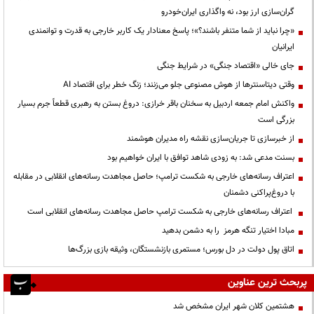
گران‌سازی ارز بود، نه واگذاری ایران‌خودرو
«چرا نباید از شما متنفر باشند؟»؛ پاسخ معنادار یک کاربر خارجی به قدرت و توانمندی
ایرانیان
جای خالی «اقتصاد جنگی» در شرایط جنگی
وقتی دیتاسنترها از هوش مصنوعی جلو می‌زنند؛ زنگ خطر برای اقتصاد AI
واکنش امام جمعه اردبیل به سخنان باقر خرازی: دروغ بستن به رهبری قطعاً جرم بسیار
بزرگی است
از خبرسازی تا جریان‌سازی نقشه راه مدیران هوشمند
بسنت مدعی شد: به زودی شاهد توافق با ایران خواهیم بود
اعتراف رسانه‌های خارجی به شکست ترامپ؛ حاصل مجاهدت رسانه‌های انقلابی در مقابله
با دروغ‌پراکنی دشمنان
اعتراف رسانه‌های خارجی به شکست ترامپ حاصل مجاهدت رسانه‌های انقلابی است
مبادا اختیار تنگه هرمز را به دشمن بدهید
اتاق پول دولت در دل بورس؛ مستمری بازنشستگان، وثیقه بازی بزرگ‌ها
پربحث ترین عناوین
هشتمین کلان شهر ایران مشخص شد