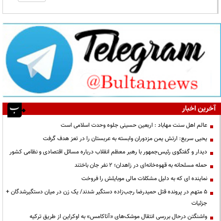
آخرین اخبار
عالم اهل سنت مهاباد : اربعین حسینی جلوه وحدت اسلامی است
یحیی سریع: ارتش یمن مزدوران وابسته به عربستان را در تعز هدف گرفت
دیدار و گفتگوی رئیس‌جمهور با رهبر معظم انقلاب درباره مسائل اقتصادی و نظامی کشور
حمله مسلحانه به قهوه‌خانه‌ای در زاهدان؛ ۲ نفر جان باختند
نماینده ای که به دلیل مشکلات مالی موبایلش را فروخت
۵ متهم در پرونده قتل حمیدرضا رجب‌زاده دستگیر شدند/ یک زن در میان دستگیرشدگان +
جزئیات
واشنگتن درحال بررسی انتقال موشک‌های «آتاکامس» به اوکراین از طریق ترکیه