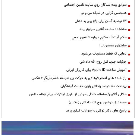
سوابق بیمه شدگان روی سایت تامین اجتماعی
همجنس گرایی در شبکه من و تو
13 توصیه آسان برای رفع بوی بد دهان
مشاهده سامانه آنلاين سوابق بیمه
حكم آيت‌الله مكارم درباره شاهين نجفي
سایتهای همسریابی!
دعايي كه قطعا مستجاب مي‌شود
جزئیات جدید قتل روح الله داداشی
آموزش ساخت Apple ID برای کاربران ایرانی
راز خنده های اصغر فرهادی به حرکت بی شرمانه خانم بازیگر + عکس
پرداخت ۱۰۰ درصد پاداش پایان خدمت فرهنگیان
خلافی آنلاین/استعلام خلافی خودرو از طریق اینترنت، پیام کوتاه ، تلفن
جسدغرق درخون روح الله داداشی (عکس)
پاسخ های دکتر توکلی به سوالات کنکوری ها