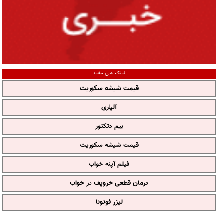
لینک های مفید
قیمت شیشه سکوریت
آلپاری
بیم دتکتور
قیمت شیشه سکوریت
فیلم آپنه خواب
درمان قطعی خروپف در خواب
لیزر فوتونا