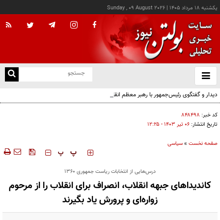
يکشنبه ۱۸ مرداد ۱۴۰۵
|
Sunday , 09 August 2026
از
و
ته
دیدار و گفتگوی رئیس‌جمهور با رهبر معظم انقلاب درباره مسائل اقتصادی و نظامی کشور
ن
نو
کد خبر:
۸۴۸۴۹۸
تاریخ انتشار:
۰۶ تير ۱۴۰۳ - ۱۲:۲۵
صفحه نخست
»
سیاسی
‍‍‍ پ
پ
درس‌هایی از انتخابات ریاست جمهوری ۱۳۶۰
کاندیداهای جبهه انقلاب، انصراف برای انقلاب را از مرحوم
زواره‌ای و پرورش یاد بگیرند