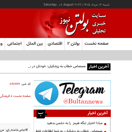
شنبه ۱۷ مرداد ۱۴۰۵
|
Saturday , 08 August 2026
صفحه نخست
بولتن ۲
اقتصادی
بین الملل
اجتماعی
ور
آخرین اخبار
صمصامی خطاب به پزشکیان: خودتان در مجلس بودید؛ دیدید انتقادا
کد خبر:
۸۴۸۴۸۹
صفحه نخست
»
فرهنگی
آخرین اخبار
مبادا اختیار تنگه هرمز را به دشمن بدهید
#امام_خامنه_ای: من ب
صمصامی خطاب به پزشکیان: به شما اطلاعات غلط