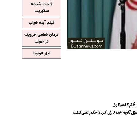
قیمت شیشه
سکوریت
فیلم آپنه خواب
درمان قطعی خروپف
در خواب
لیزر فوتونا
ئِكَ هُمُ الفاسِقونَ
طبق آنچه خدا نازل کرده حکم نمی‌کنند،