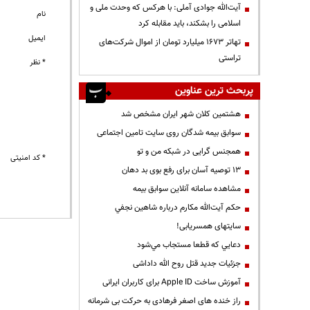
آیت‌الله جوادی آملی: با هرکس که وحدت ملی و
نام
اسلامی را بشکند، باید مقابله کرد
ایمیل
تهاتر ۱۶۷۳ میلیارد تومان از اموال شرکت‌های
تراستی
* نظر
پربحث ترین عناوین
هشتمین کلان شهر ایران مشخص شد
سوابق بیمه شدگان روی سایت تامین اجتماعی
همجنس گرایی در شبکه من و تو
* کد امنیتی
13 توصیه آسان برای رفع بوی بد دهان
مشاهده سامانه آنلاين سوابق بیمه
حكم آيت‌الله مكارم درباره شاهين نجفي
سایتهای همسریابی!
دعايي كه قطعا مستجاب مي‌شود
جزئیات جدید قتل روح الله داداشی
آموزش ساخت Apple ID برای کاربران ایرانی
راز خنده های اصغر فرهادی به حرکت بی شرمانه