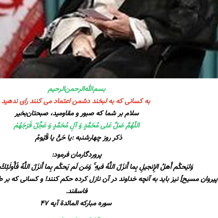
بسم‌الله‌الرحمن‌الرحیم
به کسانی که به لبخند دشمن اعتماد می کنند رای ندهید
سلام‌ بر شما که صبور و مقاومید، صبحتان‌بخیر
اللّهُمَّ صَلِّ عَلی مُحَمَّدٍ وَ آلِ مُحَمَّدٍ وَ عَجِّلْ فَرَجَهُمْ
ذکر روز چهارشنبه :یا حَیُّ یا قَیّومُ
پروردگارمان فرمود:
وَليَحكُم أَهلُ الإِنجيلِ بِما أَنزَلَ اللَّهُ فيهِ ۚ وَمَن لَم يَحكُم بِما أَنزَلَ اللَّهُ فَأُولٰ
یروان مسیح‌] نیز باید به آنچه خداوند در آن نازل کرده حکم کنند! و کسانی که بر 
فاسقند.
سوره مبارکه المائدة آیه ۴۷