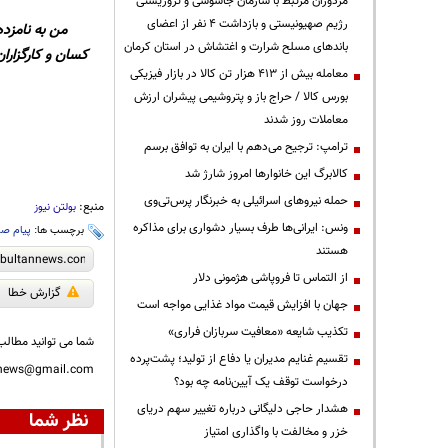
مزدوران مرتبط با سازمان جاسوسی و تروریستی
رژیم صهیونیستی و بازداشت ۴ نفر از اعضای
من به نامزده
باندهای مسلح شرارت و اغتشاش در استان کرمان
کسان و کارگزاران 
معامله بیش از ۴۱۳ هزار تن کالا در بازار فیزیکی
بورس کالا / حراج باز و پتروشیمی پیشران ارزش
معاملات روز شدند
ترامپ: ترجیح می‌دهم با ایران به توافق برسم
کالابرگ این خانوارها امروز شارژ شد
حمله نیروهای اسرائیلی به خبرنگار پرس‌تی‌وی
منبع:
بولتن نیوز
ونس: ایرانی‌ها طرف بسیار دشواری برای مذاکره
برچسب ها:
پیام ص
هستند
از التماس تا فروپاشی هژمونی دلار
گزارش خطا
جهان با افزایش قیمت مواد غذایی مواجه است
تکذیب شایعه «معافیت سربازان فراری»
شما می توانید مطالب 
تقسیم غنایم مدیران یا دفاع از تولید؛ پشت‌پرده
nnews@gmail.com
درخواست توقف یک آیین‌نامه چه بود؟
هشدار حاجی دلیگانی درباره تغییر سهم دریای
نظر شما
خزر و مخالفت با واگذاری امتیاز