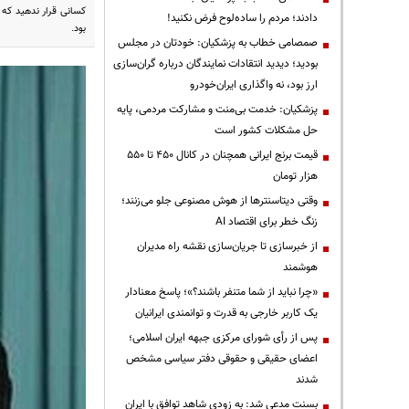
کسانی قرار ندهید که ذ
دادند؛ مردم را ساده‌لوح فرض نکنید!
بود.
صمصامی خطاب به پزشکیان: خودتان در مجلس
بودید؛ دیدید انتقادات نمایندگان درباره گران‌سازی
ارز بود، نه واگذاری ایران‌خودرو
پزشکیان: خدمت بی‌منت و مشارکت مردمی، پایه
حل مشکلات کشور است
قیمت‌ برنج ایرانی همچنان در کانال ۴۵۰ تا ۵۵۰
هزار تومان
وقتی دیتاسنترها از هوش مصنوعی جلو می‌زنند؛
زنگ خطر برای اقتصاد AI
از خبرسازی تا جریان‌سازی نقشه راه مدیران
هوشمند
«چرا نباید از شما متنفر باشند؟»؛ پاسخ معنادار
یک کاربر خارجی به قدرت و توانمندی ایرانیان
پس از رأی شورای مرکزی جبهه ایران اسلامی؛
اعضای حقیقی و حقوقی دفتر سیاسی مشخص
شدند
بسنت مدعی شد: به زودی شاهد توافق با ایران