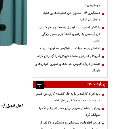
خواهیم بود
دستگیری ۱۰۴ مظنون طی عملیات‌هایی علیه
داعش در ترکیه
واکنش امام جمعه اردبیل به سخنان باقر خرازی:
دروغ بستن به رهبری قطعاً جرم بسیار بزرگی
است
احتمال وجود حیات در اقیانوس مدفون «اروپا»
آمریکا و اسرائیل سامانه «پیکان» را آزمایش کردند
هشدار درباره فروش حواله‌های صوری خودروهای
وارداتی
پربازدید ها
باید افراد کارآمدتر را به کار گرفت/ کاری می کنیم
در معیشت مردم مشکلی پیش نیاید
اهل انجیل [= پ
رویترز: هشدار صریح ایران خطر شروع جنگ را
متوقف کرد
وزارت اطلاعات: شناسایی و دستگیری ۲۱ نفر از