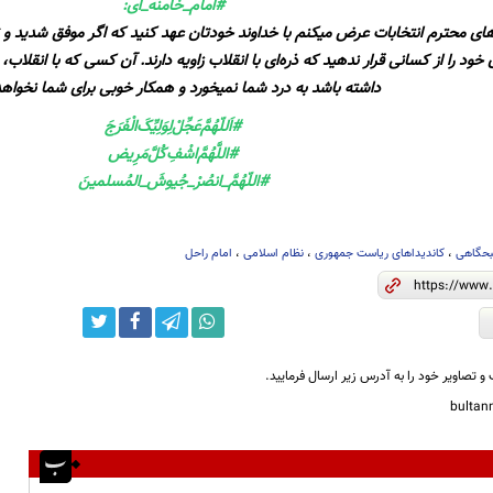
#امام_خامنه_ای:
ای محترم انتخابات عرض میکنم با خداوند خودتان عهد کنید که اگر موفق شدید و 
خود را از کسانی قرار ندهید که ذره‌ای با انقلاب زاویه دارند. آن کسی که با انقلاب، ب
داشته باشد به درد شما نمیخورد و همکار خوبی برای شما نخواهد
#اَللّهُمَّ‌عَجِّلْ‌لِوَلِيِّکَ‌الْفَرَجَ
#اللَّهُمَّ‌اشْفِ‌کُلَّ‌مَرِیض
#اللّهُمَّ_انصُرْ_جُيوشَ_المُسلمينَ
بحگاهی
،
کاندیداهای ریاست جمهوری
،
نظام اسلامی
،
امام راحل
و تصاویر خود را به آدرس زیر ارسال فرمایید.
bulta