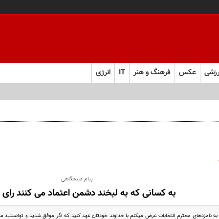
زشی
عکس
فرهنگ و هنر
IT
انرژی
ت نمایندگان درباره گران‌سازی ارز بود، نه واگذاری ایران‌خودرو
پیام صبحگاهی
به کسانی که به لبخند دشمن اعتماد می کنند رای 
ه نامزدهای محترم انتخابات عرض میکنم با خداوند خودتان عهد کنید که اگر موفق شدید و توانستید مسئو