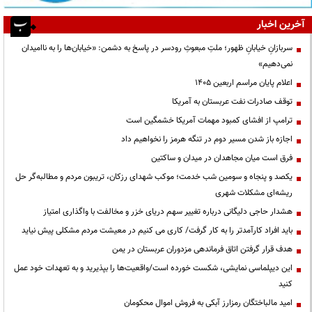
آخرین اخبار
سربازانِ خیابانِ ظهور؛ ملتِ مبعوثِ رودسر در پاسخ به دشمن: «خیابان‌ها را به ناامیدان
نمی‌دهیم»
اعلام پایان مراسم اربعین ۱۴۰۵
توقف صادرات نفت عربستان به آمریکا
ترامپ از افشای کمبود مهمات آمریکا خشمگین است
اجازه باز شدن مسیر دوم در تنگه هرمز را نخواهیم داد
فرق است میان مجاهدان در میدان و ساکتین
یکصد و پنجاه و سومین شب خدمت؛ موکب شهدای رزکان، تریبون مردم و مطالبه‌گر حل
ریشه‌ای مشکلات شهری
هشدار حاجی دلیگانی درباره تغییر سهم دریای خزر و مخالفت با واگذاری امتیاز
باید افراد کارآمدتر را به کار گرفت/ کاری می کنیم در معیشت مردم مشکلی پیش نیاید
هدف قرار گرفتن اتاق‌ فرماندهی مزدوران عربستان در یمن
این دیپلماسی نمایشی، شکست خورده است/واقعیت‌ها را بپذیرید و به تعهدات خود عمل
کنید
امید مالباختگان رمزارز آبکی به فروش اموال محکومان