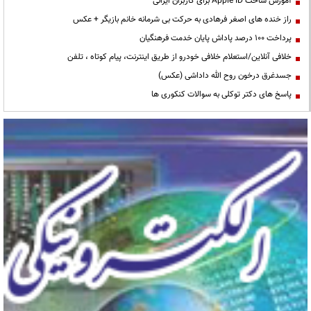
آموزش ساخت Apple ID برای کاربران ایرانی
راز خنده های اصغر فرهادی به حرکت بی شرمانه خانم بازیگر + عکس
پرداخت ۱۰۰ درصد پاداش پایان خدمت فرهنگیان
خلافی آنلاین/استعلام خلافی خودرو از طریق اینترنت، پیام کوتاه ، تلفن
جسدغرق درخون روح الله داداشی (عکس)
پاسخ های دکتر توکلی به سوالات کنکوری ها