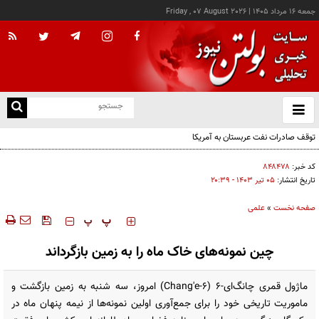
جمعه ۱۶ مرداد ۱۴۰۵
|
Friday , 07 August 2026
از
و
ته
توقف صادرات نفت عربستان به آمریکا
ن
نو
کد خبر:
۸۴۸۴۷۸
تاریخ انتشار:
۰۵ تير ۱۴۰۳ - ۲۰:۳۹
صفحه نخست
»
علمی
‍‍‍ پ
پ
چین نمونه‌های خاک ماه را به زمین بازگرداند
ماژول قمری چانگ‌ای-۶ (Chang'e-6) امروز، سه شنبه به زمین بازگشت و
ماموریت تاریخی خود را برای جمع‌آوری اولین نمونه‌ها از نیمه پنهان ماه در