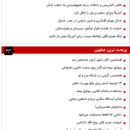
نقض آتش‌بس و حملات رژیم صهیونیستی به جنوب لبنان
آمریکا ویزای سفیر برزیل را باطل کرد
جدال بهرام افشاری و امین حیایی در صدر جدول
حمایت از هشت هزار نوآموز سیستان و بلوچستانی
تنگه هرمز قابل معامله نیست برای آمریکا معبر باز نکنید
پربحث ترین عناوین
هشتمین کلان شهر ایران مشخص شد
سوابق بیمه شدگان روی سایت تامین اجتماعی
همجنس گرایی در شبکه من و تو
13 توصیه آسان برای رفع بوی بد دهان
مشاهده سامانه آنلاين سوابق بیمه
حكم آيت‌الله مكارم درباره شاهين نجفي
سایتهای همسریابی!
دعايي كه قطعا مستجاب مي‌شود
جزئیات جدید قتل روح الله داداشی