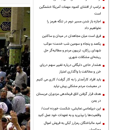
ترامپ از افشای کمبود مهمات آمریکا خشمگین
است
اجازه باز شدن مسیر دوم در تنگه هرمز را
نخواهیم داد
فرق است میان مجاهدان در میدان و ساکتین
یکصد و پنجاه و سومین شب خدمت؛ موکب
شهدای رزکان، تریبون مردم و مطالبه‌گر حل
ریشه‌ای مشکلات شهری
هشدار حاجی دلیگانی درباره تغییر سهم دریای
خزر و مخالفت با واگذاری امتیاز
باید افراد کارآمدتر را به کار گرفت/ کاری می کنیم
در معیشت مردم مشکلی پیش نیاید
هدف قرار گرفتن اتاق‌ فرماندهی مزدوران عربستان
در یمن
این دیپلماسی نمایشی، شکست خورده است/
واقعیت‌ها را بپذیرید و به تعهدات خود عمل کنید
امید مالباختگان رمزارز آبکی به فروش اموال
محکومان