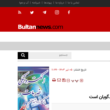
تماس با ما
|
درباره ما
|
پیوندها
|
خبرنامه
|
آب و هوا
تاریخ انتشار:
۰۵ تير ۱۴۰۳ - ۱۱:۴۶
‍‍‍ پ
پ
دگویان است