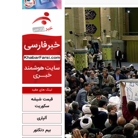
لینک های مفید
قیمت شیشه
سکوریت
آلپاری
بیم دتکتور