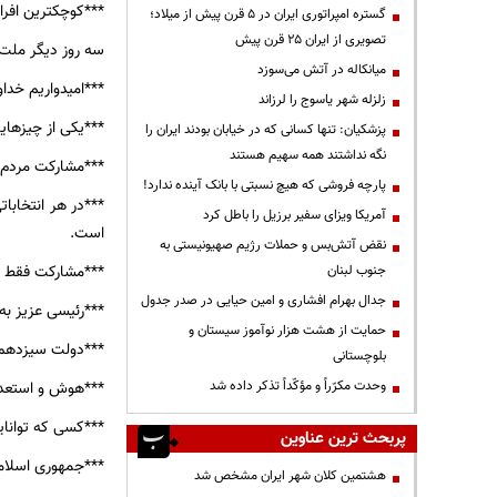
***کوچکترین افرا
گستره امپراتوری ایران در ۵ قرن پیش از میلاد؛
تصویری از ایران ۲۵ قرن پیش
سه روز دیگر ملت ا
میانکاله در آتش می‌سوزد
***امیدواریم خداون
زلزله شهر یاسوج را لرزاند
***یکی از چیزهای
پزشکیان: تنها کسانی که در خیابان بودند ایران را
نگه نداشتند همه سهیم هستند
***مشارکت مردم 
پارچه فروشی که هیچ نسبتی با بانک آینده ندارد!
***در هر انتخابا
آمریکا ویزای سفیر برزیل را باطل کرد
است.
نقض آتش‌بس و حملات رژیم صهیونیستی به
***مشارکت فقط بر
جنوب لبنان
جدال بهرام افشاری و امین حیایی در صدر جدول
***رئیسی عزیز به 
حمایت از هشت هزار نوآموز سیستان و
***دولت سیزدهم 
بلوچستانی
***هوش و استعداد
وحدت مکرّراً و مؤکّداً تذکر داده شد
***کسی که توانای
پربحث ترین عناوین
***جمهوری اسلامی
هشتمین کلان شهر ایران مشخص شد