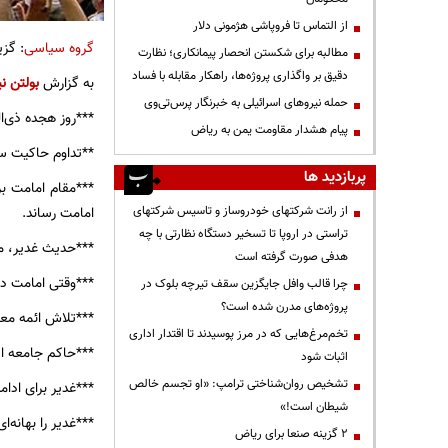
از التماس تا فروپاشی هژمونی دلار
گروه سیاسی
: گز
مطالبه برای شکستن انحصار پیمانکاری؛ نظارت
دقیق بر واگذاری پروژه‌ها، راهکار مقابله با فساد
به گزارش
بولتن نی
حمله نیروهای اسرائیلی به خبرنگار پرس‌تی‌وی
***روز هجده ذی‌
پیام هشدار مقاومت یمن به ریاض
**تداوم حاکیت س
پربازدید ها
***مقام امامت بر
امامت رساند.
از رانت‌ شرکتهای خودروساز و تاسیس شرکتهای
تراستی در اروپا تا تسخیر دستگاه نظارتی با چه
***حدیث غدیر، م
هدفی صورت گرفته است
***وقتی امامت د
چرا قالب وافل جایگزین سقف تیرچه بلوک در
پروژه‌های مدرن شده است؟
***تلاش ائمه معصومین در طول زندگی ۲۵۰ ساله
تخم‌مرغ‌هایی که در مرز پوسیدند تا اقتدار اداری
***حاکم جامعه اسل
اثبات شود
تشخیص روان‌شناختی ترامپ: «او تجسم خالص
***غدیر برای ادام
شیطان است!»
***غدیر را بهانه‌
۲ گزینه صنعا برای ریاض