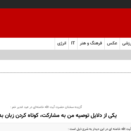
زشی
عکس
فرهنگ و هنر
IT
انرژی
گزیده سخنان حضرت آیت الله خامنه‌ای در عید غدیر خم :
یکی از دلایل توصیه من به مشارکت، کوتاه کردن زبان ب
 الله خامنه ای در این دیدار به شرح ذیل است :