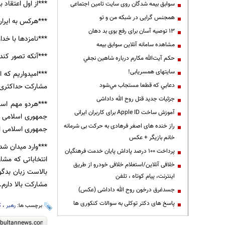
***از اول اعتقاد ب
سوابق بیمه شدگان روی سایت تامین اجتماعی
همجنس گرایی در شبکه من و تو
***هرکس به ایران
13 توصیه آسان برای رفع بوی بد دهان
***نامزدها با خداو
مشاهده سامانه آنلاين سوابق بیمه
***آنکه تصور کند
حكم آيت‌الله مكارم درباره شاهين نجفي
سایتهای همسریابی!
***امیدواریم که ا
مشارکت حداکثری، 
دعايي كه قطعا مستجاب مي‌شود
جزئیات جدید قتل روح الله داداشی
***هردو مهم است
آموزش ساخت Apple ID برای کاربران ایرانی
جمهوری اسلامی ر
راز خنده های اصغر فرهادی به حرکت بی شرمانه
جمهوری اسلامی ا
خانم بازیگر + عکس
***وارد میدان ش
پرداخت ۱۰۰ درصد پاداش پایان خدمت فرهنگیان
انتخاباتی که مش
خلافی آنلاین/استعلام خلافی خودرو از طریق
بالاست زبان بدگو
اینترنت، پیام کوتاه ، تلفن
مشارکت بالا دارم.
جسدغرق درخون روح الله داداشی (عکس)
پاسخ های دکتر توکلی به سوالات کنکوری ها
برچسب ها:
رهبر
،
ک