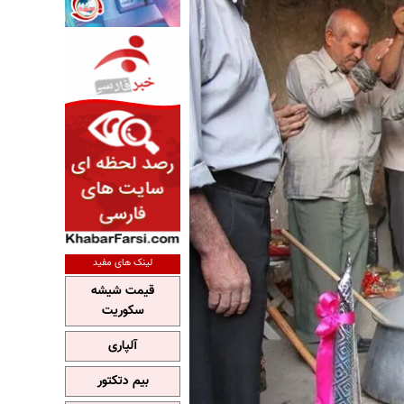
لینک های مفید
قیمت شیشه
سکوریت
آلپاری
بیم دتکتور