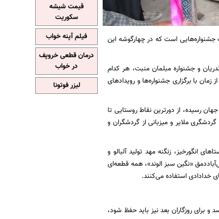
قیمت شیشه
سکوریت
فیلم آپنه خواب
ک جشنواره‌هایی است که در چهارگوشه این
درمان قطعی خروپف
در خواب
زندریان و جشنواره مبلمان منبت، هر کدام
 زمان با برگزاری جشنواره‌ها و رویدادهای
لیزر فوتونا
هان رسیده، از دورترین نقاط روستایی تا
گردشگری ملایر و میزبانی از گردشگران و
های انگورخیز، زنگنه مهد تولید آلبالو و
باددمق «نگین سبز الوند»، همه قطعه‌ای
ی خدادادی استفاده می‌کنند.
د و برای روزگاران بعد نیز باید حفظ شود،