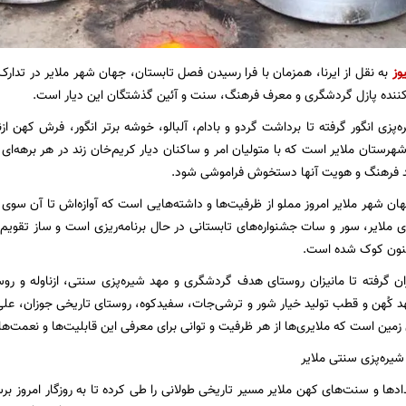
وز
به نقل از ایرنا، همزمان با فرا رسیدن فصل تابستان، جهان شهر ملایر در تدار
ننده پازل گردشگری و معرف فرهنگ، سنت و آئین گذشتگان این دیار است.
ه‌پزی انگور گرفته تا برداشت گردو و بادام، آلبالو، خوشه برتر انگور، فرش کهن ا
شهرستان ملایر است که با متولیان امر و ساکنان دیار کریم‌خان زند در هر برهه‌ای از
دند فرهنگ و هویت آنها دستخوش فراموشی شود.
ن شهر ملایر امروز مملو از ظرفیت‌ها و داشته‌هایی است که آوازه‌اش تا آن سوی ج
ملایر، سور و سات جشنواره‌های تابستانی در حال برنامه‌ریزی است و ساز تقویم 
کنون کوک شده است.
زان گرفته تا مانیزان روستای هدف گردشگری و مهد شیره‌پزی سنتی، ازناوله و روستا
کُهن و قطب تولید خیار شور و ترشی‌جات، سفیدکوه، روستای تاریخی جوزان، علی‌آ
زمین است که ملایری‌ها از هر ظرفیت و توانی برای معرفی این قابلیت‌ها و نعمت‌ها
ره‌پزی سنتی ملایر
دها و سنت‌های کهن ملایر مسیر تاریخی طولانی را طی کرده تا به روزگار امروز برس