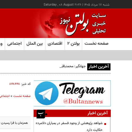
شنبه ۱۷ مرداد ۱۴۰۵
|
Saturday , 08 August 2026
صفحه نخست
بولتن ۲
اقتصادی
بین الملل
اجتماعی
ور
آخرین اخبار
جهانگیر: محمدباقر خرازی به دادگاه ویژه روحانیت احضار شد
کد خبر:
۸۴۸۴۴۸
صفحه نخست
»
اجتماعی
آخرین اخبار
همزمان با فرا رسیدن 
شواهد پژوهشی از وجود فسفر در بمباران «لامرد»
حکایت دارد