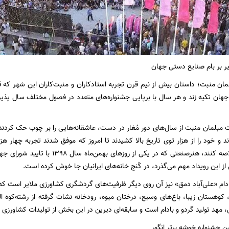
ر بر بام صنایع دستی جهان
مان منبت؛ داستان بیش از نیم قرن تجربه استادکاران و منبت‌کاران این شهر که قصه
هان تکیه زند و هر سال با برپایی جشنواره‌های متعدد در فصول مختلف سال پذیر
بلمان منبت از سال‌های دور مُغار در دست، عاشقانه‌هایی را بر چوب حک کردند 
و خود را از هزار توی تاریخ بالا کشیدند تا امروز که موفق شدند تجربه چهار 
مبلمان منبت خلاصه کنند، هنرصنعتی که در 
از این رویداد مهم می‌گذرد، در کُنج خانه‌های ایرانیان جا خوش کرده است.
ادام «علی‌آباد دمق» نیز آن روی دیگر ظرفیت‌های گردشگری کشاورزی ملایر است که ب
کوهستان زیبا، باغ‌های وسیع، درختان میوه، رودخانه نشات گرفته از رشته‌کوه
 مهد تولید گردو و بادام است و سابقه‌ای دیرین در این بخش از تولیدات کشاورزی د
ن جشنواره خوشه برتر انگور