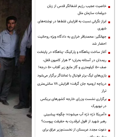
خاصیت عجیب رژیم اشغالگر قدس از زبان
دیپلمات سازمان ملل
ابراز نگرانی نسبت به افزایش غلط‌ها در نوشته‌های
شهری
جهانگیر: محمدباقر خرازی به دادگاه ویژه روحانیت
احضار شد
آغاز ساخت پناهگاه و پارکینگ -پناهگاه در پایتخت
ریمـدان در آستانه بحران؛ ۳ هزار کامیون قفل،
صف ۵۰ کیلومتری و گاز مایع زیر آفتاب ۵۰ درجه!
بازی‌های لیگ برتر فوتبال با تماشاگر برگزار می‌شود
دریاچه ارومیه جان گرفت؛ افزایش ۷۸ سانتی‌متری
تراز
برگزاری نشست وزرای خارجه کشورهای بریکس
در نیویورک
«آمریکا ذرّه ذرّه آب میشود»؛ چگونه پیشبینی
رهبر شهید از افول ابرقدرت به حقیقت پیوست؟
دعوت مجدد عربستان از نخست‌وزیر عراق برای
سفر به ریاض