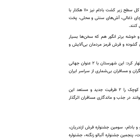
سطح باغ‌های گردو در روستای علی‌آباد دمق ۳۳۴ هکتار با میزان تولید یک‌هزار و ۱۸ تُن در سال و کل سطح زیر کشت بادام نیز ۱۱۰ هکتار با
و گردو، چای ذغالی، آش‌های سنتی و محلی، پخت
کنند.
و خوشه برتر انگور هم که سخن‌ها بسیار
ن گشوده و فرش قرمز مردمان بی‌آلایش و
رئیس اداره میراث فرهنگی، گردشگری و صنایع دستی ملایر در همین راستا در گفت و گو با ایرنا اظهار کرد: این شهرستان با ۲ عنوان جهانی
ان و مسافران بی‌شماری از سراسر ایران
«ابراهیم جلیلی» سکونتگاه زیرزمینی سامن و مجموعه تفریحی و توریستی «مینی‌وُرلد» یا جهان کوچک را ۲ ظرفیت جدید و مستعد این
نند در جذب و ماندگاری مسافران اثرگذار
و بادام، سومین جشنواره فرش ازندریان،
پنجمین جشنواره آلبالو زنگنه، جشنواره