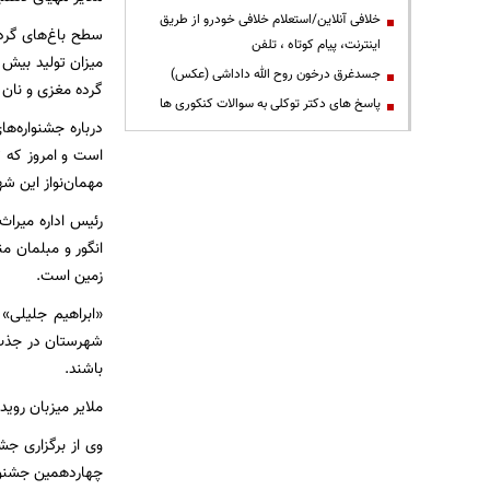
خلافی آنلاین/استعلام خلافی خودرو از طریق
اینترنت، پیام کوتاه ، تلفن
جسدغرق درخون روح الله داداشی (عکس)
گرده مغزی و نان 
پاسخ های دکتر توکلی به سوالات کنکوری ها
درباره جشنواره‌ه
است و امروز که ت
مهمان‌نواز این ش
انگور و مبلمان م
زمین است.
شهرستان در جذب م
باشند.
ملایر میزبان روی
وی از برگزاری جش
چهاردهمین جشنوار