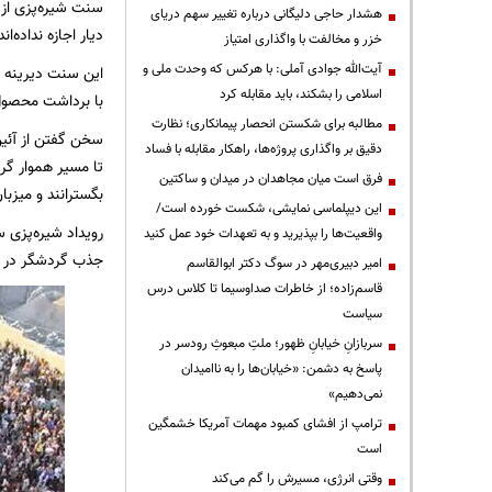
سنت شیره‌پزی از
هشدار حاجی دلیگانی درباره تغییر سهم دریای
دیار اجازه نداده‌ان
خزر و مخالفت با واگذاری امتیاز
آیت‌الله جوادی آملی: با هرکس که وحدت ملی و
این سنت دیرینه ح
اسلامی را بشکند، باید مقابله کرد
با برداشت محصول 
مطالبه برای شکستن انحصار پیمانکاری؛ نظارت
دقیق بر واگذاری پروژه‌ها، راهکار مقابله با فساد
تا مسیر هموار گر
فرق است میان مجاهدان در میدان و ساکتین
بگسترانند و میزب
این دیپلماسی نمایشی، شکست خورده است/
واقعیت‌ها را بپذیرید و به تعهدات خود عمل کنید
جذب گردشگر در ج
امیر دبیری‌مهر در سوگ دکتر ابوالقاسم
قاسم‌زاده؛ از خاطرات صداوسیما تا کلاس درس
سیاست
سربازانِ خیابانِ ظهور؛ ملتِ مبعوثِ رودسر در
پاسخ به دشمن: «خیابان‌ها را به ناامیدان
نمی‌دهیم»
ترامپ از افشای کمبود مهمات آمریکا خشمگین
است
وقتی انرژی، مسیرش را گم می‌کند