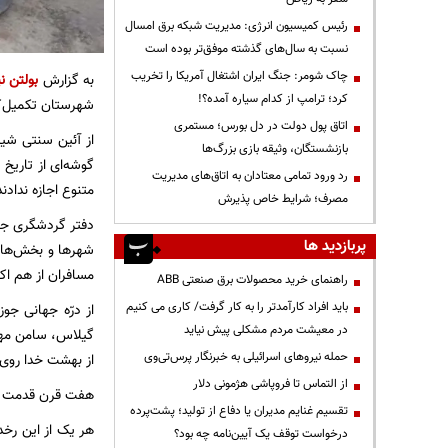
رئیس کمیسیون انرژی: مدیریت شبکه برق امسال
نسبت به سال‌های گذشته موفق‌تر بوده است
چاک شومر: جنگ ایران اشتغال آمریکا را تخریب
به گزارش
بولتن نی
کرد؛ ترامپ از کدام سیاره آمده؟!
شهرستان تکمیل‌ک
اتاق پول دولت در دل بورس؛ مستمری
از آئین سنتی شیر
بازنشستگان، وثیقه بازی بزرگ‌ها
گوشه‌ای از تاریخ 
رد ورود تمامی معتادان به اتاق‌های مدیریت
متنوع اجازه ندا
مصرف؛ شرایط خاص پذیرش
دفتر گردشگری جها
پربازدید ها
شهرها و بخش‌های 
مسافران از هم ا
راهنمای خرید محصولات برق صنعتی ABB
باید افراد کارآمدتر را به کار گرفت/ کاری می کنیم
از درّه جهانی جو
در معیشت مردم مشکلی پیش نیاید
گیلاس، سامن مهد 
حمله نیروهای اسرائیلی به خبرنگار پرس‌تی‌وی
از بهشت خدا روی 
از التماس تا فروپاشی هژمونی دلار
هفت قرن قدمت شی
تقسیم غنایم مدیران یا دفاع از تولید؛ پشت‌پرده
هر یک از این رخدا
درخواست توقف یک آیین‌نامه چه بود؟