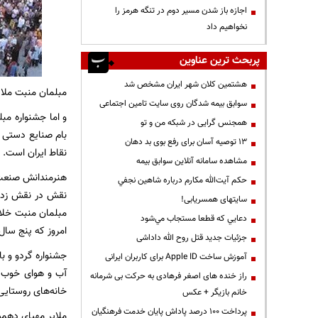
اجازه باز شدن مسیر دوم در تنگه هرمز را
نخواهیم داد
پربحث ترین عناوین
هشتمین کلان شهر ایران مشخص شد
مبلمان منبت ملای
سوابق بیمه شدگان روی سایت تامین اجتماعی
و اما جشنواره مبل
همجنس گرایی در شبکه من و تو
بام صنایع دستی ج
13 توصیه آسان برای رفع بوی بد دهان
نقاط ایران است.
مشاهده سامانه آنلاين سوابق بیمه
هنرمندانش صنعت م
حكم آيت‌الله مكارم درباره شاهين نجفي
نقش در نقش زدند 
سایتهای همسریابی!
دعايي كه قطعا مستجاب مي‌شود
امروز که پنج سال 
جزئیات جدید قتل روح الله داداشی
جشنواره گردو و ب
آموزش ساخت Apple ID برای کاربران ایرانی
آب و هوای خوب، 
راز خنده های اصغر فرهادی به حرکت بی شرمانه
خانه‌های روستایی،
خانم بازیگر + عکس
پرداخت ۱۰۰ درصد پاداش پایان خدمت فرهنگیان
ملایر مهیای دهمی