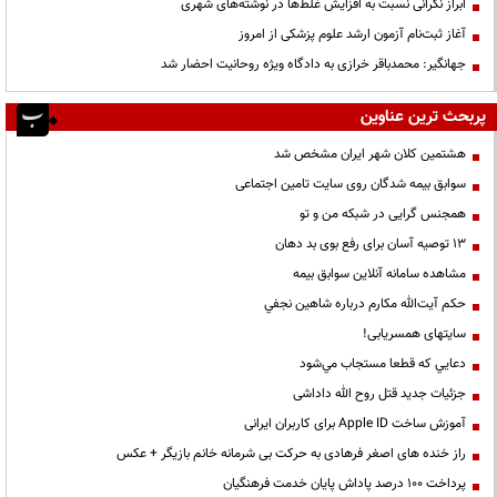
ابراز نگرانی نسبت به افزایش غلط‌ها در نوشته‌های شهری
آغاز ثبت‌نام آزمون ارشد علوم پزشکی از امروز
جهانگیر: محمدباقر خرازی به دادگاه ویژه روحانیت احضار شد
پربحث ترین عناوین
هشتمین کلان شهر ایران مشخص شد
سوابق بیمه شدگان روی سایت تامین اجتماعی
همجنس گرایی در شبکه من و تو
13 توصیه آسان برای رفع بوی بد دهان
مشاهده سامانه آنلاين سوابق بیمه
حكم آيت‌الله مكارم درباره شاهين نجفي
سایتهای همسریابی!
دعايي كه قطعا مستجاب مي‌شود
جزئیات جدید قتل روح الله داداشی
آموزش ساخت Apple ID برای کاربران ایرانی
راز خنده های اصغر فرهادی به حرکت بی شرمانه خانم بازیگر + عکس
پرداخت ۱۰۰ درصد پاداش پایان خدمت فرهنگیان