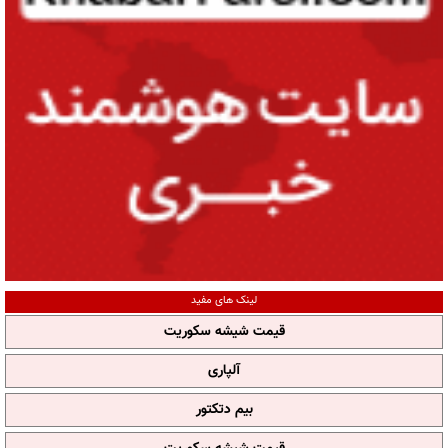
لینک های مفید
قیمت شیشه سکوریت
آلپاری
بیم دتکتور