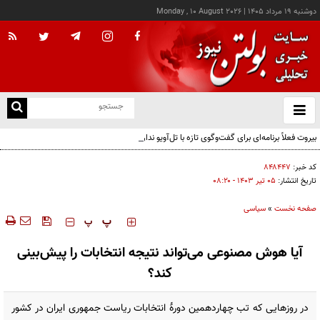
دوشنبه ۱۹ مرداد ۱۴۰۵
|
Monday , 10 August 2026
از
و
ته
بیروت فعلاً برنامه‌ای برای گفت‌وگوی تازه با تل‌آویو ندارد
ن
نو
کد خبر:
۸۴۸۴۴۷
تاریخ انتشار:
۰۵ تير ۱۴۰۳ - ۰۸:۲۰
صفحه نخست
»
سیاسی
‍‍‍ پ
پ
آیا هوش مصنوعی می‌تواند نتیجه انتخابات را پیش‌بینی
کند؟
در روزهایی که تب چهاردهمین دورۀ انتخابات ریاست جمهوری ایران در کشور