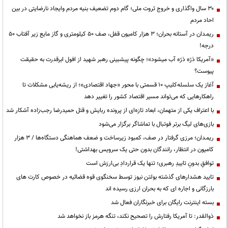
۳۰ سال واگذاری و خروج ثروت ملی؛ گام دوم تضعیف بنیه مردم وایجاد نارضایتی در بین
احاد مردم
ریمـدان در آستانه بحران؛ ۳ هزار کامیون قفل، صف ۵۰ کیلومتری و گاز مایع زیر آفتاب ۵۰
درجه!
«آمریکا ذرّه ذرّه آب میشود»؛ چگونه پیشبینی رهبر شهید از افول ابرقدرت به حقیقت
پیوست؟
آغاز یک سلسله‌کلیپ ۱۰ قسمتی با محور «جهاد اقتصادی»؛ از ریشه‌یابی مشکلات تا
راهکارهایی که می‌تواند مسیر اقتصاد کشور را تغییر دهد
با اعتراف یکی از متهمان، ابعاد تازه‌ای از پرونده ربایش و قتل حمیدرضا رجب‌زاده آشکار شد
بازی‌های لیگ برتر فوتبال با تماشاگر برگزار می‌شود
ریمـدان؛ مرزی گرفتار در صف، کمبود زیرساخت و ضعف هماهنگی دستگاه‌ها / ۳ هزار
کامیون در انتظار، رانندگان بدون حتی یک سرویس بهداشتی!
توافقِ بدونِ تاییدِ رهبری؛ تنها یک قراردادِ بی‌ارزش است
تایید هشدارهای گذشته بولتن نیوز توسط سخنگوی قوه قضائیه در خصوص کارت های
بارزگانی و اجاره ای که به بحران ارزی رسیده اند
بسته اینترنت رایگان برای خبرنگاران فعال شد
ذوالقدر: تا آمریکا رفتارش را تصحیح نکند، تنگه هرمز باز نخواهد شد