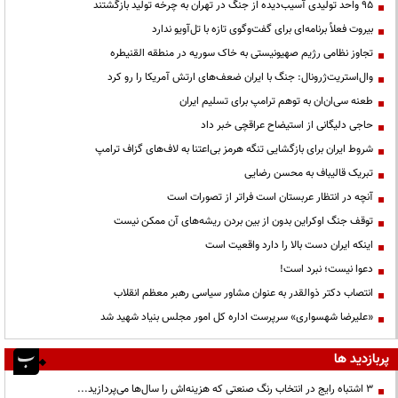
95 واحد تولیدی آسیب‌دیده از جنگ در تهران به چرخه تولید بازگشتند
بیروت فعلاً برنامه‌ای برای گفت‌وگوی تازه با تل‌آویو ندارد
تجاوز نظامی رژیم صهیونیستی به خاک سوریه در منطقه القنیطره
وال‌استریت‌ژرونال: جنگ با ایران ضعف‌های ارتش آمریکا را رو کرد
طعنه سی‌ان‌ان به توهم ترامپ برای تسلیم ایران
حاجی دلیگانی از استیضاح عراقچی خبر داد
شروط ایران برای بازگشایی تنگه هرمز بی‌اعتنا به لاف‌های گزاف ترامپ
تبریک قالیباف به محسن رضایی
آنچه در انتظار عربستان است فراتر از تصورات است
توقف جنگ اوکراین بدون از بین بردن ریشه‌های آن ممکن نیست
اینکه ایران دست بالا را دارد واقعیت است
دعوا نیست؛ نبرد است!
انتصاب دکتر ذوالقدر به عنوان مشاور سیاسی رهبر معظم انقلاب
«علیرضا شهسواری» سرپرست اداره کل امور مجلس بنیاد شهید شد
پربازدید ها
3 اشتباه رایج در انتخاب رنگ صنعتی که هزینه‌اش را سال‌ها می‌پردازید...