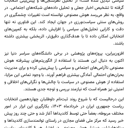
سیاسی تبدیل شده است؛ از تحلیل نظرسنجی‌ها و پیش‌بینی انتخابات
گرفته تا تشخیص اخبار جعلی و تحلیل داده‌های شبکه‌های اجتماعی. در
واقع، به نظر می‌رسد هوش مصنوعی توانسته است تغییرات چشمگیری در
روش‌های سنتی سیاست‌ورزی در جهان ایجاد کند. این فناوری نه تنها
دقت و کارایی تحلیل‌های سیاسی را افزایش داده، بلکه به کمپین‌های
انتخاباتی امکان داده تا با هدف‌گذاری دقیق‌تر، اثربخشی بیشتری داشته
باشند.
افزون‌براین، پروژه‌های پژوهشی در برخی دانشگاه‌های سراسر دنیا نیز
اکنون به دنبال این هستند با استفاده از الگوریتم‌های پیشرفته هوش
مصنوعی ناآرامی‌های اجتماعی و سیاسی را پیش‌بینی کرده و برای مدیریت
بحران‌های احتمالی آمادگی بیشتری فراهم آورند. با وجود تمامی این مزایا،
استفاده از هوش مصنوعی در سیاست با چالش‌ها و نگرانی‌های اخلاقی و
امنیتی نیز همراه است که نیازمند بررسی و توجه جدی هستند.
این درحالیست که با شروع روند ثبت‌نام داوطلبان چهاردهمین انتخابات
ریاست جمهوری ایران در خردادماه ۱۴۰۳، بکارگیری این ابزار در امور
مختلف مربوطه، بعضاً حتی توسط کاندیداها آغاز شد و حتی چند روز پیش
خبر رسید که مرکز ملی فضای مجازی در راستای توانمندسازی کاندیداها و
ستادهایشان، دستیار هوش مصنوعی در اختیار هر 6 کاندیدای ریاست