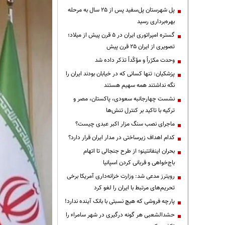
پل شهرستان پل‌سفید پس از ۲۵ سال به مرحله
بهره‌برداری رسید
گستره امپراتوری ایران در ۵ قرن پیش از میلاد؛
تصویری از ایران ۲۵ قرن پیش
وحدت مکرّراً و مؤکّداً تذکر داده شد
پزشکیان: تنها کسانی که در خیابان بودند ایران را
نگه نداشتند همه سهیم هستند
نشست چهارجانبه سعودی، پاکستان، مصر و
ترکیه با تاکید بر کنترل تنش‌ها
ماجرای نصب سنگ مزار اکبر عبدی چیست؟
کدام اهداف زیرساختی در مدار ایران قرار دارد؟
بحران اینفانتینو؛ از طرح جنجالی تا اتهام
باج‌خواهی و قربانی کردن اسپانیا
رویترز مدعی شد: وزارت خزانه‌داری آمریکا برخی
تحریم‌های مرتبط با ایران را لغو کرد
پارچه فروشی که هیچ نسبتی با بانک آینده ندارد!
حشدالشعبی هر گونه درگیری در شهر سامراء را