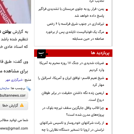
تکذیب کرد
یمن: فرار رو به جلوی عربستان با تشدیدی فراگیر
پاسخ داده خواهد شد
تیراندازی در جنوب شرق فرانسه با ۶ زخمی
به گزارش
بولتن ن
مرگ یک فوتبالیست تایلندی پس از برخورد
تنظیم شده باشد در
صاعقه در حین مسابقه
که اسناد عادی خو
پربازدید ها
وی گفت: طبق قانو
ضربات شدیدی در جنگ ۱۷ روزه محرم به آمریکا
وارد کردیم
برای مشاهده مطا
شیخ نعیم قاسم: توافق ایران و آمریکا، اسرائیل را
منبع:
خبرگزاری مهر
مهار کرد
برچسب ها:
سازمان 
اربعین زنده نگه داشتنِ حقیقت در برابر طوفانِ
دروغ است.
گزارش خطا
چرا قالب وافل جایگزین سقف تیرچه بلوک در
پروژه‌های مدرن شده است؟
شما می توانید مطالب 
از رانت‌ شرکتهای خودروساز و تاسیس شرکتهای
nnews@gmail.com
تراستی در اروپا تا تسخیر دستگاه نظارتی با چه