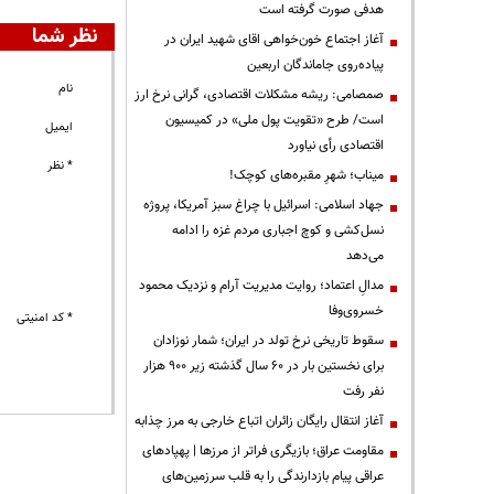
هدفی صورت گرفته است
نظر شما
آغاز اجتماع خون‌خواهی اقای شهید ایران در
پیاده‌روی جاماندگان اربعین
نام
صمصامی: ریشه مشکلات اقتصادی، گرانی نرخ ارز
است/ طرح «تقویت پول ملی» در کمیسیون
ایمیل
اقتصادی رأی نیاورد
* نظر
میناب؛ شهرِ مقبره‌های کوچک!
جهاد اسلامی: اسرائیل با چراغ سبز آمریکا، پروژه
نسل‌کشی و کوچ اجباری مردم غزه را ادامه
می‌دهد
مدالِ اعتماد؛ روایت مدیریت آرام و نزدیک محمود
خسروی‌وفا
* کد امنیتی
سقوط تاریخی نرخ تولد در ایران؛ شمار نوزادان
برای نخستین بار در ۶۰ سال گذشته زیر ۹۰۰ هزار
نفر رفت
آغاز انتقال رایگان زائران اتباع خارجی به مرز چذابه
مقاومت عراق؛ بازیگری فراتر از مرزها | پهپادهای
عراقی پیام بازدارندگی را به قلب سرزمین‌های