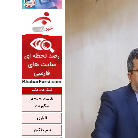
لینک های مفید
قیمت شیشه
سکوریت
آلپاری
بیم دتکتور