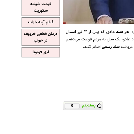
قیمت شیشه
سکوریت
فیلم آپنه خواب
د: هر
سند
عادی که پس از ۳ تیر امسال
درمان قطعی خروپف
اسناد عادی یک سال به مردم فرصت می‌دهیم
در خواب
 دریافت
سند رسمی
اقدام کنند.
لیزر فوتونا
پسندیدم
0