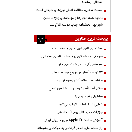
اشغالی رساندند
‌امنیت شغلی، مطالبه اصلی نیروهای شرکتی است
تمدید همه مجوزها و مهلت‌های ویژه تا پایان
شهریور؛ بخشنامه جدید دولت ابلاغ شد
پربحث ترین عناوین
هشتمین کلان شهر ایران مشخص شد
سوابق بیمه شدگان روی سایت تامین اجتماعی
همجنس گرایی در شبکه من و تو
13 توصیه آسان برای رفع بوی بد دهان
مشاهده سامانه آنلاين سوابق بیمه
حكم آيت‌الله مكارم درباره شاهين نجفي
سایتهای همسریابی!
دعايي كه قطعا مستجاب مي‌شود
جزئیات جدید قتل روح الله داداشی
آموزش ساخت Apple ID برای کاربران ایرانی
راز خنده های اصغر فرهادی به حرکت بی شرمانه