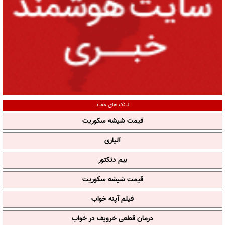
لینک های مفید
قیمت شیشه سکوریت
آلپاری
بیم دتکتور
قیمت شیشه سکوریت
فیلم آپنه خواب
درمان قطعی خروپف در خواب