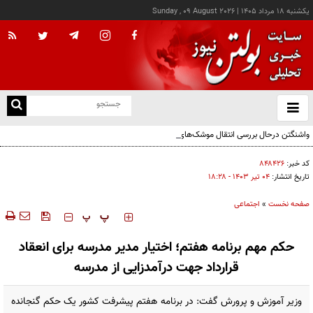
يکشنبه ۱۸ مرداد ۱۴۰۵
|
Sunday , 09 August 2026
از
و
ته
واشنگتن درحال بررسی انتقال موشک‌های «آتاکامس» به اوکراین از طریق ترکیه
ن
نو
کد خبر:
۸۴۸۴۲۶
تاریخ انتشار:
۰۴ تير ۱۴۰۳ - ۱۸:۲۸
صفحه نخست
»
اجتماعی
‍‍‍ پ
پ
حکم مهم برنامه هفتم‌؛ اختیار مدیر مدرسه برای انعقاد
قرارداد جهت درآمدزایی از مدرسه
وزیر آموزش و پرورش گفت: در ‌برنامه هفتم پیشرفت کشور یک حکم گنجانده