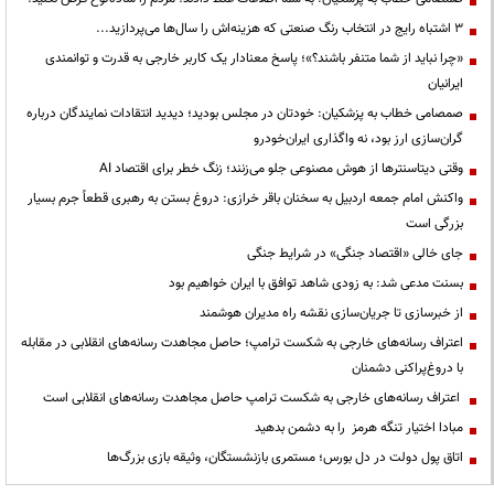
3 اشتباه رایج در انتخاب رنگ صنعتی که هزینه‌اش را سال‌ها می‌پردازید...
«چرا نباید از شما متنفر باشند؟»؛ پاسخ معنادار یک کاربر خارجی به قدرت و توانمندی
ایرانیان
صمصامی خطاب به پزشکیان: خودتان در مجلس بودید؛ دیدید انتقادات نمایندگان درباره
گران‌سازی ارز بود، نه واگذاری ایران‌خودرو
وقتی دیتاسنترها از هوش مصنوعی جلو می‌زنند؛ زنگ خطر برای اقتصاد AI
واکنش امام جمعه اردبیل به سخنان باقر خرازی: دروغ بستن به رهبری قطعاً جرم بسیار
بزرگی است
جای خالی «اقتصاد جنگی» در شرایط جنگی
بسنت مدعی شد: به زودی شاهد توافق با ایران خواهیم بود
از خبرسازی تا جریان‌سازی نقشه راه مدیران هوشمند
اعتراف رسانه‌های خارجی به شکست ترامپ؛ حاصل مجاهدت رسانه‌های انقلابی در مقابله
با دروغ‌پراکنی دشمنان
اعتراف رسانه‌های خارجی به شکست ترامپ حاصل مجاهدت رسانه‌های انقلابی است
مبادا اختیار تنگه هرمز را به دشمن بدهید
اتاق پول دولت در دل بورس؛ مستمری بازنشستگان، وثیقه بازی بزرگ‌ها