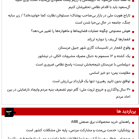
آل‌سعود باید با اقدام نظامی تحقیرشان کنیم
تاراج هویت ملی در بازار بی‌صاحب پوشاک؛ مسئولان نظارت کجا خوابیده‌اند؟ / زیر سایه
جنگ، جامعه در حال بی‌حیا شدن است
هوش مصنوعی چگونه عملیات فضاپیماها و ماهواره‌ها را تغییر می‌دهد؟
انفجارها کی‌یف را دوباره لرزاند
وقوع انفجار در تاسیسات گازی شهر جبیل عربستان
یک کشته و ۱۲ مسموم به دنبال مصرف مشروبات الکلی در نیشابور
دیپلماسی با عربستان نتیجه‌بخش نیست؛ پاسخ نظامی ضروری است
مقاومت یمن؛ دو خیز اساسی
توافقِ بدونِ تاییدِ رهبری؛ تنها یک قراردادِ بی‌ارزش است
۳۰ سال واگذاری و خروج ثروت ملی؛ گام دوم تضعیف بنیه مردم وایجاد نارضایتی در بین
احاد مردم
پربازدید ها
راهنمای خرید محصولات برق صنعتی ABB
پزشکیان: خدمت بی‌منت و مشارکت مردمی، پایه حل مشکلات کشور است
صمصامی خطاب به پزشکیان: به شما اطلاعات غلط دادند؛ مردم را ساده‌لوح فرض نکنید!