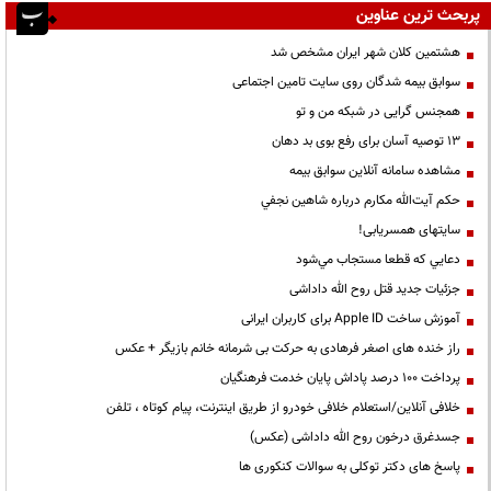
پربحث ترین عناوین
هشتمین کلان شهر ایران مشخص شد
سوابق بیمه شدگان روی سایت تامین اجتماعی
همجنس گرایی در شبکه من و تو
13 توصیه آسان برای رفع بوی بد دهان
مشاهده سامانه آنلاين سوابق بیمه
حكم آيت‌الله مكارم درباره شاهين نجفي
سایتهای همسریابی!
دعايي كه قطعا مستجاب مي‌شود
جزئیات جدید قتل روح الله داداشی
آموزش ساخت Apple ID برای کاربران ایرانی
راز خنده های اصغر فرهادی به حرکت بی شرمانه خانم بازیگر + عکس
پرداخت ۱۰۰ درصد پاداش پایان خدمت فرهنگیان
خلافی آنلاین/استعلام خلافی خودرو از طریق اینترنت، پیام کوتاه ، تلفن
جسدغرق درخون روح الله داداشی (عکس)
پاسخ های دکتر توکلی به سوالات کنکوری ها