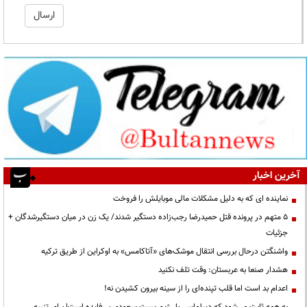
آخرین اخبار
نماینده ای که به دلیل مشکلات مالی موبایلش را فروخت
۵ متهم در پرونده قتل حمیدرضا رجب‌زاده دستگیر شدند/ یک زن در میان دستگیرشدگان +
جزئیات
واشنگتن درحال بررسی انتقال موشک‌های «آتاکامس» به اوکراین از طریق ترکیه
هشدار صنعا به عربستان: وقت تلف نکنید
اعدام بد است اما قلب تپنده‌ای را از سینه بیرون کشیدن نه!
به همه ثابت می‌شود که دیپلماسی با رژیم پست سعودی بی‌فایده است| برای تنبیه