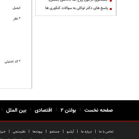
ایمیل
پاسخ های دکتر توکلی به سوالات کنکوری ها
* نظر
* کد امنیتی
صفحه نخست
|
بولتن ۲
|
اقتصادی
|
بین الملل
|
|
|
|
|
|
|
تماس با ما
درباره ما
آرشیو
جستجو
پیوندها
نظرسنجی
خبرن