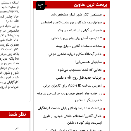
لینک «بستنی 
پربحث ترین عناوین
از سایت خود 
a/news/7338
هشتمین کلان شهر ایران مشخص شد
حالا چقدر کام
الله اعلم!
سوابق بیمه شدگان روی سایت تامین اجتماعی
و این دنیا، دن
همجنس گرایی در شبکه من و تو
بخصوص در جام
و لاپوشانی نکب
13 توصیه آسان برای رفع بوی بد دهان
حالا داماد شی
بعنوان تئوری
مشاهده سامانه آنلاين سوابق بیمه
کنار دستِ کان
بلکه وزنی بیفزا
حكم آيت‌الله مكارم درباره شاهين نجفي
نه! بلکه دوباره
سایتهای همسریابی!
به سَرسرای وز
در پستو غوغا
دعايي كه قطعا مستجاب مي‌شود
شور و شوق خد
خدایا این عا
جزئیات جدید قتل روح الله داداشی
کارگزارانِ بی م
آموزش ساخت Apple ID برای کاربران ایرانی
دریاب و آرزویش
راز خنده های اصغر فرهادی به حرکت بی شرمانه
خانم بازیگر + عکس
پرداخت ۱۰۰ درصد پاداش پایان خدمت فرهنگیان
نظر شما
خلافی آنلاین/استعلام خلافی خودرو از طریق
اینترنت، پیام کوتاه ، تلفن
نام
جسدغرق درخون روح الله داداشی (عکس)