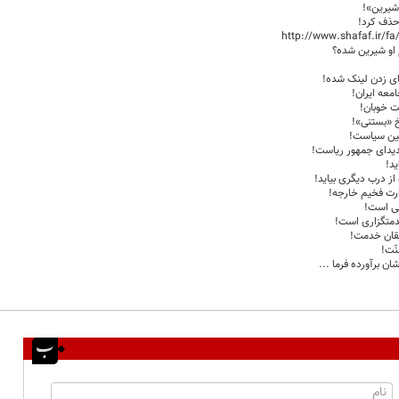
شیرین»!
حذف کرد!
http://www.shafaf.ir/f
 او شیرین شده؟
یای زدن لینک شده!
عه ایران!
ت خوبان!
خ «بستنی»!
سین سیاست!
دیدای جمهور ریاست!
ید!
 از درب دیگری بیاید!
ارت فخيم خارجه!
یی است!
متگزاری است!
شقان خدمت!
نّت!
ان برآورده فرما ...