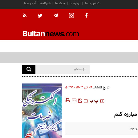
تماس با ما
|
درباره ما
|
پیوندها
|
خبرنامه
|
آب و هوا
تاریخ انتشار:
۰۴ تير ۱۴۰۳ - ۱۶:۳۷
‍‍‍ پ
پ
بارزه کنم
ن بود.