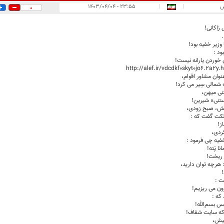
س
|
|
۲۳:۵۵ - ۱۴۰۳/۰۴/۰۴
0
زاکانی!
.
 وزیر خفیه بود!
ود :
ی خوردن یارانه نیست!
http://alef.ir/vdcdkf0skyt0jo6.2a2y
وان مشاور اقوام،
 شمالی سِیر می کرد!
تنی میهن،
تنی» شیرین!
نش، صبح زودی،
کت گفت که :
از!
ردی،
فیه چی فرمود :
ا پَته!
 ریخت!
 هرچه توان دارید،
ت :
رون می ریزیم!
که :
س بسم‌الله!
که سایت شفاف!
یش،