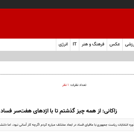
زشی
عکس
فرهنگ و هنر
IT
انرژی
تعداد نظرات:
۱ نظر
زاکانی: از همه چیز گذشتم تا با اژدهای هفت‌سر فساد م
ره انتخابات ریاست جمهوری:با مافیای فساد در ابعاد مختلف مبارزه کردم اگرچه کار آسانی نبود، اما دلنشی