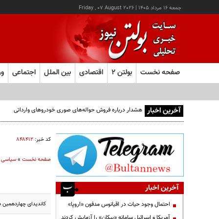
جمعه ۱۶ مرداد ۱۴۰۵
|
Friday , 07 August 2026
صفحه نخست
بولتن ۲
اقتصادی
بین الملل
اجتماعی
ور
آخرین اخبار
هشدار درباره فروش حواله‌های صوری خودروهای وارداتی
کد خبر:
۸۴۸۴۱۲
صفحه نخست
»
سیاسی
آخرین اخبار
کاندیدای چهاردهمین دو
احتمال وجود حیات در اقیانوس مدفون «اروپا»
آمریکا و اسرائیل سامانه «پیکان» را آزمایش کردند