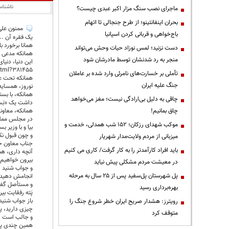
ناشنا
ماجرای نصب سنگ مزار اکبر عبدی چیست؟
بحران اینفانتینو؛ از طرح جنجالی تا اتهام
ممنون علی 
باج‌خواهی و قربانی کردن اسپانیا
یک فقره آن ..
همانا برخورد با
دست نزنید؛ لمس نوزاد حیات وحش می‌تواند
همانکه مدعی ب
منجر به رد شدنشان توسط مادرشان شود
این دنیا، دنیا
.html?381455
تأملی بر خسارت‌های نامرئی وارد شده بر عاملان
همانکه تحت عن
جنگ علیه ایران
نوروز، همسايه
همانکه، با بس
چاقی به دلیل بی‌ارادگی نیست؛ مغز می‌خواهد
داشت یک «بَس
همانکه، معاو
چاق بمانیم!
در مجلس ممل
موکب شهدای رزکان؛ ۱۵۲ شب همدلی، خدمت و
بیا و با وزیر بس
و چون قبول نک
میزبانی از مردم ولایت‌مدار شهریار
جناب معاون خ
باید افراد کارآمدتر را به کار گرفت/ کاری می کنیم
آنچه داری، همان
بیرون خواهیم
در معیشت مردم مشکلی پیش نیاید
و جواب شنید :
پل شهرستان پل‌سفید پس از ۲۵ سال به مرحله
انجامش دهید!
و مستأصل گف
بهره‌برداری رسید
پَته رفقایت بی
باز جواب شنید 
رویترز: هشدار صریح ایران خطر شروع جنگ را
چیزی دارید، پ
متوقف کرد
و جالب است 
همین چندی پ