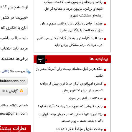
یکصد و پنجاه و سومین شب خدمت؛ موکب
از همه چیزم گذشت
شهدای رزکان، تریبون مردم و مطالبه‌گر حل
ریشه‌ای مشکلات شهری
خیلی‌ها در کشور 
هشدار حاجی دلیگانی درباره تغییر سهم دریای
آنان با افکاری که
خزر و مخالفت با واگذاری امتیاز
باید مراقب باشیم 
باید افراد کارآمدتر را به کار گرفت/ کاری می کنیم
در معیشت مردم مشکلی پیش نیاید
مردم باید انتخاب ک
برخی‌ها معتقدند 
پربازدید ها
تنگه هرمز قابل معامله نیست برای آمریکا معبر باز
برچسب ها:
زاکانی
،
نکنید
گستره امپراتوری ایران در ۵ قرن پیش از میلاد؛
تصویری از ایران ۲۵ قرن پیش
گزارش خطا
میانکاله در آتش می‌سوزد
شما می توانید مطالب 
پارچه فروشی که هیچ نسبتی با بانک آینده ندارد!
nnews@gmail.com
پزشکیان: تنها کسانی که در خیابان بودند ایران را
نگه نداشتند همه سهیم هستند
نظرات بینندگ
وحدت مکرّراً و مؤکّداً تذکر داده شد