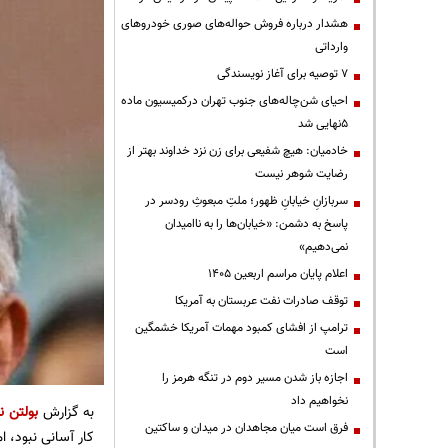
هشدار درباره فروش حواله‌های صوری خودروهای
وارداتی
۷ توصیه برای آغاز نویسندگی
احیای شن‌چاله‌های جنوب تهران درکمیسیون ماده
۵نهایی شد
خادمیان: هیچ شفیعی برای زن نزد خداوند بهتر از
رضایت شوهر نیست
سربازانِ خیابانِ ظهور؛ ملتِ مبعوثِ رودسر در
پاسخ به دشمن: «خیابان‌ها را به ناامیدان
نمی‌دهیم»
اعلام پایان مراسم اربعین ۱۴۰۵
توقف صادرات نفت عربستان به آمریکا
ترامپ از افشای کمبود مهمات آمریکا خشمگین
است
اجازه باز شدن مسیر دوم در تنگه هرمز را
نخواهیم داد
به گزارش
بولتن نی
فرق است میان مجاهدان در میدان و ساکتین
کار آسانی نبود، ا