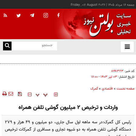
جمعه ۱۶ مرداد ۱۴۰۵
|
Friday , 07 August 2026
از
و
ته
کالابرگ این خانوارها امروز شارژ شد
ن
نو
کد خبر:
۸۴۸۳۲۳
تاریخ انتشار:
۰۳ تير ۱۴۰۳ - ۱۶:۰۰
صفحه نخست
»
اقتصادی
»
گمرک
‍‍‍ پ
پ
واردات و ترخیص ۲ میلیون گوشی تلفن همراه
رئیس کل گمرک:در سه ماهه اول سال جاری، دو میلیون و ۴۹ هزار و ۲۷۹
دستگاه گوشی تلفن همراه به دو شیوه تجاری و مسافری از گمرکات ترخیص