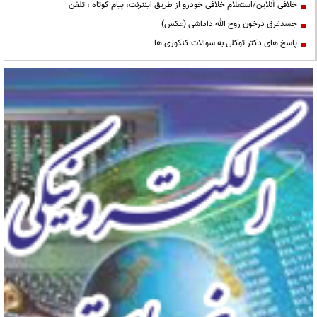
خلافی آنلاین/استعلام خلافی خودرو از طریق اینترنت، پیام کوتاه ، تلفن
جسدغرق درخون روح الله داداشی (عکس)
پاسخ های دکتر توکلی به سوالات کنکوری ها