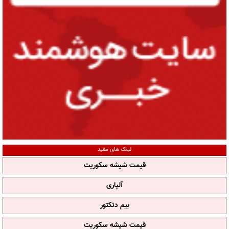
لینک های مفید
قیمت شیشه سکوریت
آلپاری
بیم دتکتور
قیمت شیشه سکوریت