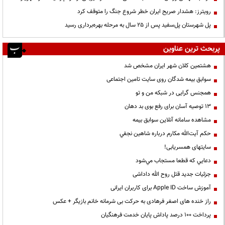
رویترز: هشدار صریح ایران خطر شروع جنگ را متوقف کرد
پل شهرستان پل‌سفید پس از ۲۵ سال به مرحله بهره‌برداری رسید
پربحث ترین عناوین
هشتمین کلان شهر ایران مشخص شد
سوابق بیمه شدگان روی سایت تامین اجتماعی
همجنس گرایی در شبکه من و تو
13 توصیه آسان برای رفع بوی بد دهان
مشاهده سامانه آنلاين سوابق بیمه
حكم آيت‌الله مكارم درباره شاهين نجفي
سایتهای همسریابی!
دعايي كه قطعا مستجاب مي‌شود
جزئیات جدید قتل روح الله داداشی
آموزش ساخت Apple ID برای کاربران ایرانی
راز خنده های اصغر فرهادی به حرکت بی شرمانه خانم بازیگر + عکس
پرداخت ۱۰۰ درصد پاداش پایان خدمت فرهنگیان