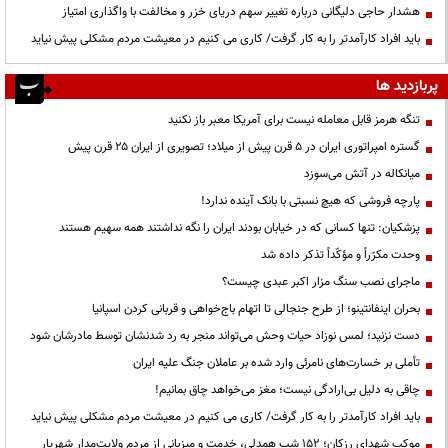
هشدار حاجی دلیگانی درباره تغییر سهم دریای خزر و مخالفت با واگذاری امتیاز
باید افراد کارآمدتر را به کار گرفت/ کاری می کنیم در معیشت مردم مشکلی پیش نیاید
پربازدید ها
تنگه هرمز قابل معامله نیست برای آمریکا معبر باز نکنید
گستره امپراتوری ایران در ۵ قرن پیش از میلاد؛ تصویری از ایران ۲۵ قرن پیش
میانکاله در آتش می‌سوزد
پارچه فروشی که هیچ نسبتی با بانک آینده ندارد!
پزشکیان: تنها کسانی که در خیابان بودند ایران را نگه نداشتند همه سهیم هستند
وحدت مکرّراً و مؤکّداً تذکر داده شد
ماجرای نصب سنگ مزار اکبر عبدی چیست؟
بحران اینفانتینو؛ از طرح جنجالی تا اتهام باج‌خواهی و قربانی کردن اسپانیا
دست نزنید؛ لمس نوزاد حیات وحش می‌تواند منجر به رد شدنشان توسط مادرشان شود
تأملی بر خسارت‌های نامرئی وارد شده بر عاملان جنگ علیه ایران
چاقی به دلیل بی‌ارادگی نیست؛ مغز می‌خواهد چاق بمانیم!
باید افراد کارآمدتر را به کار گرفت/ کاری می کنیم در معیشت مردم مشکلی پیش نیاید
موکب شهدای رزکان؛ ۱۵۲ شب همدلی، خدمت و میزبانی از مردم ولایت‌مدار شهریار