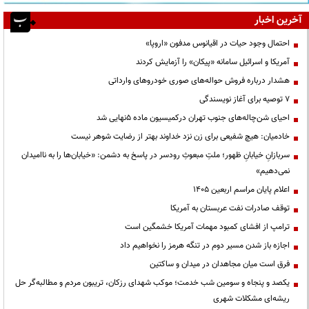
آخرین اخبار
احتمال وجود حیات در اقیانوس مدفون «اروپا»
آمریکا و اسرائیل سامانه «پیکان» را آزمایش کردند
هشدار درباره فروش حواله‌های صوری خودروهای وارداتی
۷ توصیه برای آغاز نویسندگی
احیای شن‌چاله‌های جنوب تهران درکمیسیون ماده ۵نهایی شد
خادمیان: هیچ شفیعی برای زن نزد خداوند بهتر از رضایت شوهر نیست
سربازانِ خیابانِ ظهور؛ ملتِ مبعوثِ رودسر در پاسخ به دشمن: «خیابان‌ها را به ناامیدان
نمی‌دهیم»
اعلام پایان مراسم اربعین ۱۴۰۵
توقف صادرات نفت عربستان به آمریکا
ترامپ از افشای کمبود مهمات آمریکا خشمگین است
اجازه باز شدن مسیر دوم در تنگه هرمز را نخواهیم داد
فرق است میان مجاهدان در میدان و ساکتین
یکصد و پنجاه و سومین شب خدمت؛ موکب شهدای رزکان، تریبون مردم و مطالبه‌گر حل
ریشه‌ای مشکلات شهری