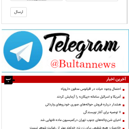
آخرین اخبار
احتمال وجود حیات در اقیانوس مدفون «اروپا»
آمریکا و اسرائیل سامانه «پیکان» را آزمایش کردند
هشدار درباره فروش حواله‌های صوری خودروهای وارداتی
۷ توصیه برای آغاز نویسندگی
احیای شن‌چاله‌های جنوب تهران درکمیسیون ماده ۵نهایی شد
خادمیان: هیچ شفیعی برای زن نزد خداوند بهتر از رضایت شوهر نیست