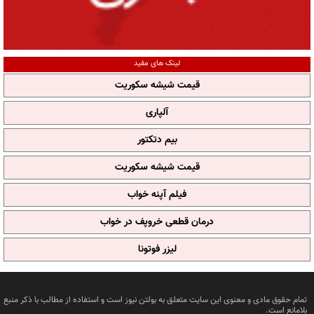
لینک های مفید
قیمت شیشه سکوریت
آلپاری
بیم دتکتور
قیمت شیشه سکوریت
فیلم آپنه خواب
درمان قطعی خروپف در خواب
لیزر فوتونا
تمام حقوق مادی و معنوی این سایت متعلق به بولتن نیوز است و استفاده از مطالب با ذکر منبع
بلامانع است.