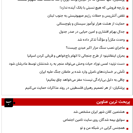
پارچه فروشی که هیچ نسبتی با بانک آینده ندارد!
نقض آتش‌بس و حملات رژیم صهیونیستی به جنوب لبنان
حمایت از هشت هزار نوآموز سیستان و بلوچستانی
جدال بهرام افشاری و امین حیایی در صدر جدول
وحدت مکرّراً و مؤکّداً تذکر داده شد
ماجرای نصب سنگ مزار اکبر عبدی چیست؟
بحران اینفانتینو؛ از طرح جنجالی تا اتهام باج‌خواهی و قربانی کردن اسپانیا
دست نزنید؛ لمس نوزاد حیات وحش می‌تواند منجر به رد شدنشان توسط مادرشان شود
تأملی بر خسارت‌های نامرئی وارد شده بر عاملان جنگ علیه ایران
چاقی به دلیل بی‌ارادگی نیست؛ مغز می‌خواهد چاق بمانیم!
پزشکیان: از هر تصمیم رهبران فلسطینی در روند مذاکرات حمایت می‌کنیم
پربحث ترین عناوین
هشتمین کلان شهر ایران مشخص شد
سوابق بیمه شدگان روی سایت تامین اجتماعی
همجنس گرایی در شبکه من و تو