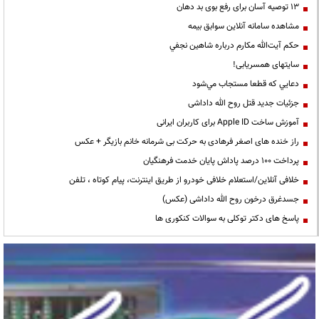
13 توصیه آسان برای رفع بوی بد دهان
مشاهده سامانه آنلاين سوابق بیمه
حكم آيت‌الله مكارم درباره شاهين نجفي
سایتهای همسریابی!
دعايي كه قطعا مستجاب مي‌شود
جزئیات جدید قتل روح الله داداشی
آموزش ساخت Apple ID برای کاربران ایرانی
راز خنده های اصغر فرهادی به حرکت بی شرمانه خانم بازیگر + عکس
پرداخت ۱۰۰ درصد پاداش پایان خدمت فرهنگیان
خلافی آنلاین/استعلام خلافی خودرو از طریق اینترنت، پیام کوتاه ، تلفن
جسدغرق درخون روح الله داداشی (عکس)
پاسخ های دکتر توکلی به سوالات کنکوری ها