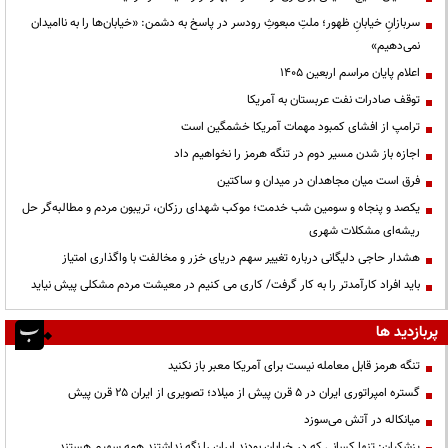
سربازانِ خیابانِ ظهور؛ ملتِ مبعوثِ رودسر در پاسخ به دشمن: «خیابان‌ها را به ناامیدان
نمی‌دهیم»
اعلام پایان مراسم اربعین ۱۴۰۵
توقف صادرات نفت عربستان به آمریکا
ترامپ از افشای کمبود مهمات آمریکا خشمگین است
اجازه باز شدن مسیر دوم در تنگه هرمز را نخواهیم داد
فرق است میان مجاهدان در میدان و ساکتین
یکصد و پنجاه و سومین شب خدمت؛ موکب شهدای رزکان، تریبون مردم و مطالبه‌گر حل
ریشه‌ای مشکلات شهری
هشدار حاجی دلیگانی درباره تغییر سهم دریای خزر و مخالفت با واگذاری امتیاز
باید افراد کارآمدتر را به کار گرفت/ کاری می کنیم در معیشت مردم مشکلی پیش نیاید
پربازدید ها
تنگه هرمز قابل معامله نیست برای آمریکا معبر باز نکنید
گستره امپراتوری ایران در ۵ قرن پیش از میلاد؛ تصویری از ایران ۲۵ قرن پیش
میانکاله در آتش می‌سوزد
پزشکیان: تنها کسانی که در خیابان بودند ایران را نگه نداشتند همه سهیم هستند