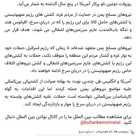
روزولت دومین ناو پرکار آمریکا در پنج سال گذشته به شمار می‌آید.
نیروهای مسلح یمن در حمایت از مردم غزه، کشتی های رژیم صهیونیستی
یا کشتی‌های حامل کالا برای این رژیم را که در دریای سرخ، اقیانوس هند
و تنگه باب‌المندب عازم سرزمین‌های اشغالی می شوند، هدف قرار می
دهد.
نیروهای مسلح یمن متعهد شده‌اند تا زمانی که رژیم اسرائیل حملات خود
به نوار غزه و کشتار مردم این منطقه را متوقف نکند، حملات به کشتی‌های
این رژیم یا کشتی‌های عازم سرزمین‌های اشغالی و کشتی نیروهای ائتلاف
حامی رژیم صهیونیستی را در دریای سرخ ادامه خواهند داد.
آمریکا و انگلیس طی چندین نوبت به بهانه صیانت از کشتیرانی بین‌المللی
علیه مواضع نیروهای یمنی حمله کردند اما این اقدامات به گواه
کارشناسان بین‌المللی نتوانسته است حملات علیه کشتی‌های وابسته به
رژیم صهیونیستی در دریای سرخ را مهار و بازدارندگی ایجاد کند.
برای مشاهده مطالب بین الملل ما را در کانال بولتن بین الملل دنبال
کنید
bultanbeinolmelal@
برچسب ها:
ناو هواپیمابر
،
دریای سرخ