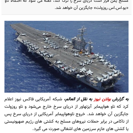
مسلح یمن قرار است دریای سرخ را ترک کند، گفته می شود که احتمالا ناو
«یو.اس.اس روزولت» جایگزین آن خواهد شد.
به گزارش
بولتن نیوز
به نقل از العالم،
شبکه آمریکایی فاکس نیوز اعلام
کرد که ناو هواپیمابر آیزنهاور از دریای سرخ خارج می‌شود و ناو روزولت
جایگزین آن خواهد شد. خروج ناوهواپیمابر آمریکایی از دریای سرخ پس
از ناکامی در برابر حملات نیروهای مسلح به کشتی های رژیم صهیونیستی
یا کشتی های عازم سرزمین های اشغالی صورت می گیرد.