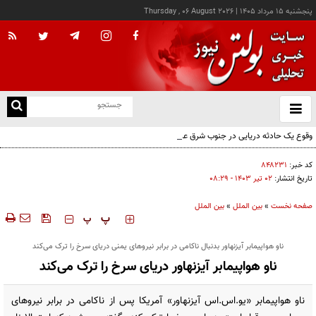
پنجشنبه ۱۵ مرداد ۱۴۰۵
|
Thursday , 06 August 2026
از
و
ته
وقوع یک حادثه دریایی در جنوب شرق عدن
ن
نو
کد خبر:
۸۴۸۲۳۱
تاریخ انتشار:
۰۲ تير ۱۴۰۳ - ۰۸:۲۹
صفحه نخست
»
بین الملل
»
بین الملل
‍‍‍ پ
پ
ناو هواپیمابر آیزنهاور بدنبال ناکامی در برابر نیروهای یمنی دریای سرخ را ترک می‌کند
ناو هواپیمابر آیزنهاور دریای سرخ را ترک می‌کند
ناو هواپیمابر «یو.اس.اس آیزنهاور» آمریکا پس از ناکامی در برابر نیروهای