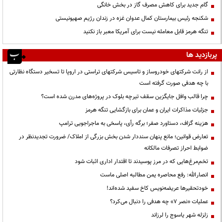
گام جدید برای کاهش مصرف گاز در بخش خانگی
شکنجه رئیس بیمارستان کمال عدوان غزه در زندان رژیم صهیونیستی
تنگه هرمز قابل معامله نیست برای آمریکا معبر باز نکنید
پربازدید ها
از رانت‌ شرکتهای خودروساز و تاسیس شرکتهای تراستی در اروپا تا تسخیر دستگاه نظارتی
با چه هدفی صورت گرفته است
چرا قالب وافل جایگزین سقف تیرچه بلوک در پروژه‌های مدرن شده است؟
جزئیات مذاکرات ایران و عمان برای بازگشایی تنگه هرمز
هزینه گزاف، دستاورد صفر؛ برگه رأی، پاسخی به ماجراجویی ترامپ
تعارض قوانین؛ مانع پنهان سنددار شدن بخش بزرگی از املاک/ ضرورت تجدیدنظر در
ضوابط احراز تصرفات مالکانه
تخم‌مرغ‌هایی که در مرز پوسیدند تا اقتدار اداری اثبات شود
انصارالله: رفع محاصره یمن مطالبه اصلی ماست
خودتحقیرها عریضه‌نویس کاخ سفید شده‌اند!
عملیات «نصر ۷» چه هدفی را دنبال می‌کرد؟
زلزله شهر یاسوج را لرزاند