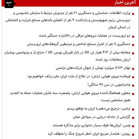
آخرین اخبار
وزارت اطلاعات: شناسایی و دستگیری ۲۱ نفر از مزدوران مرتبط با سازمان جاسوسی و
تروریستی رژیم صهیونیستی و بازداشت ۴ نفر از اعضای باندهای مسلح شرارت و اغتشاش
در استان کرمان
دو تروریست در عملیات نیروهای عراقی در «الانبار» دستگیر شدند
دستگیری ۸ نفر از اشرار مسلح شاخص و مرتبطین گروهک‌های تروریستی
معامله بیش از ۴۱۳ هزار تن کالا در بازار فیزیکی بورس کالا / حراج باز و پتروشیمی پیشران
ارزش معاملات روز شدند
تهاتر ۱۶۷۳ میلیارد تومان از اموال شرکت‌های تراستی
فرمانده نیروی هوایی ارتش: در دفاع از ملت ایران جان برکف خواهیم بود
ماجراجویی در سن ۹۷ سالگی!
معاون هماهنگ‌کننده نیروی هوایی ارتش: وضعیت سه خلبان عملیات حمله به العدید
هنوز مشخص نیست
ترامپ: ترجیح می‌دهم با ایران به توافق برسم
گزارشی از حادثه دریایی در سواحل عمان
ونس: ایرانی‌ها طرف بسیار دشواری برای مذاکره هستند
رویترز: هشدار صریح ایران خطر شروع جنگ را متوقف کرد