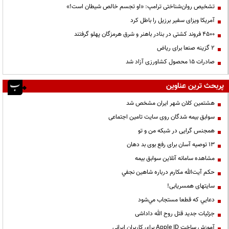
تشخیص روان‌شناختی ترامپ: «او تجسم خالص شیطان است!»
آمریکا ویزای سفیر برزیل را باطل کرد
۴۵۰۰ فروند کشتی در بنادر باهنر و شرق هرمزگان پهلو گرفتند
۲ گزینه صنعا برای ریاض
صادرات ۱۵ محصول کشاورزی آزاد شد
پربحث ترین عناوین
هشتمین کلان شهر ایران مشخص شد
سوابق بیمه شدگان روی سایت تامین اجتماعی
همجنس گرایی در شبکه من و تو
13 توصیه آسان برای رفع بوی بد دهان
مشاهده سامانه آنلاين سوابق بیمه
حكم آيت‌الله مكارم درباره شاهين نجفي
سایتهای همسریابی!
دعايي كه قطعا مستجاب مي‌شود
جزئیات جدید قتل روح الله داداشی
آموزش ساخت Apple ID برای کاربران ایرانی