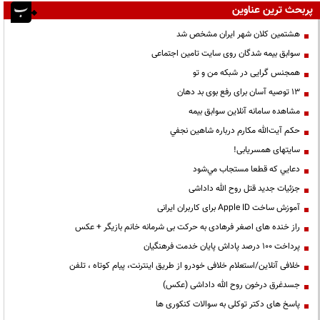
پربحث ترین عناوین
هشتمین کلان شهر ایران مشخص شد
سوابق بیمه شدگان روی سایت تامین اجتماعی
همجنس گرایی در شبکه من و تو
13 توصیه آسان برای رفع بوی بد دهان
مشاهده سامانه آنلاين سوابق بیمه
حكم آيت‌الله مكارم درباره شاهين نجفي
سایتهای همسریابی!
دعايي كه قطعا مستجاب مي‌شود
جزئیات جدید قتل روح الله داداشی
آموزش ساخت Apple ID برای کاربران ایرانی
راز خنده های اصغر فرهادی به حرکت بی شرمانه خانم بازیگر + عکس
پرداخت ۱۰۰ درصد پاداش پایان خدمت فرهنگیان
خلافی آنلاین/استعلام خلافی خودرو از طریق اینترنت، پیام کوتاه ، تلفن
جسدغرق درخون روح الله داداشی (عکس)
پاسخ های دکتر توکلی به سوالات کنکوری ها