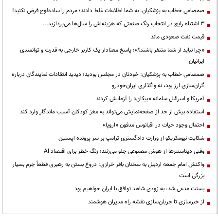
صمصامی خطاب به پزشکیان: به شما اطلاعات غلط دادند؛ مردم را ساده‌لوح فرض نکنید!
3 اشتباه رایج در انتخاب رنگ صنعتی که هزینه‌اش را سال‌ها می‌پردازید...
قیمت نفت صعودی ماند
«چرا نباید از شما متنفر باشند؟»؛ پاسخ معنادار یک کاربر خارجی به قدرت و توانمندی
ایرانیان
صمصامی خطاب به پزشکیان: خودتان در مجلس بودید؛ دیدید انتقادات نمایندگان درباره
گران‌سازی ارز بود، نه واگذاری ایران‌خودرو
آمریکا و اسرائیل سامانه «پیکان» را آزمایش کردند
استفاده بیش از حد از صفحه‌نمایش می‌تواند به مغز کودکان آسیب ماندگار وارد کند
احتمال وجود حیات در اقیانوس مدفون «اروپا»
شکایت نیومکزیکو از وزارت دادگستری ترامپ بر سر پرونده اپستین
وقتی دیتاسنترها از هوش مصنوعی جلو می‌زنند؛ زنگ خطر برای اقتصاد AI
واکنش امام جمعه اردبیل به سخنان باقر خرازی: دروغ بستن به رهبری قطعاً جرم بسیار
بزرگی است
بسنت مدعی شد: به زودی شاهد توافق با ایران خواهیم بود
از خبرسازی تا جریان‌سازی نقشه راه مدیران هوشمند