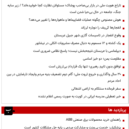
تاراج هویت ملی در بازار بی‌صاحب پوشاک؛ مسئولان نظارت کجا خوابیده‌اند؟ / زیر سایه
جنگ، جامعه در حال بی‌حیا شدن است
هوش مصنوعی چگونه عملیات فضاپیماها و ماهواره‌ها را تغییر می‌دهد؟
انفجارها کی‌یف را دوباره لرزاند
وقوع انفجار در تاسیسات گازی شهر جبیل عربستان
یک کشته و ۱۲ مسموم به دنبال مصرف مشروبات الکلی در نیشابور
دیپلماسی با عربستان نتیجه‌بخش نیست؛ پاسخ نظامی ضروری است
مقاومت یمن؛ دو خیز اساسی
توافقِ بدونِ تاییدِ رهبری؛ تنها یک قراردادِ بی‌ارزش است
۳۰ سال واگذاری و خروج ثروت ملی؛ گام دوم تضعیف بنیه مردم وایجاد نارضایتی در بین
احاد مردم
سفر فرمانده سنتکام به اراضی اشغالی
خبر تعطیلی مدرسه ایرانی در کویت به صورت رسمی اعلام نشده
پربازدید ها
راهنمای خرید محصولات برق صنعتی ABB
پزشکیان: خدمت بی‌منت و مشارکت مردمی، پایه حل مشکلات کشور است