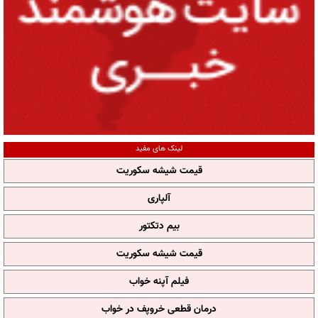
لینک های مفید
قیمت شیشه سکوریت
آلپاری
بیم دتکتور
قیمت شیشه سکوریت
فیلم آپنه خواب
درمان قطعی خروپف در خواب