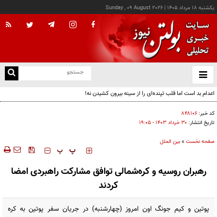
يکشنبه ۱۸ مرداد ۱۴۰۵
|
Sunday , 09 August 2026
از
و
ته
اعدام بد است اما قلب تپنده‌ای را از سینه بیرون کشیدن نه!
ن
نو
کد خبر:
۸۴۸۱۰۶
تاریخ انتشار:
۳۰ خرداد ۱۴۰۳ - ۱۹:۰۵
صفحه نخست
»
بین الملل
‍‍‍ پ
پ
رهبران روسیه و کره‌شمالی توافق مشارکت راهبردی امضا
کردند
پوتین و کیم جونگ اون امروز (چهارشنبه) در جریان سفر پوتین به کره