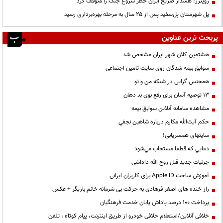
رویترز: هشدار صریح ایران خطر شروع جنگ را متوقف کرد
پل شهرستان پل‌سفید پس از ۲۵ سال به مرحله بهره‌برداری رسید
پربحث ترین عناوین
هشتمین کلان شهر ایران مشخص شد
سوابق بیمه شدگان روی سایت تامین اجتماعی
همجنس گرایی در شبکه من و تو
13 توصیه آسان برای رفع بوی بد دهان
مشاهده سامانه آنلاين سوابق بیمه
حكم آيت‌الله مكارم درباره شاهين نجفي
سایتهای همسریابی!
دعايي كه قطعا مستجاب مي‌شود
جزئیات جدید قتل روح الله داداشی
آموزش ساخت Apple ID برای کاربران ایرانی
راز خنده های اصغر فرهادی به حرکت بی شرمانه خانم بازیگر + عکس
پرداخت ۱۰۰ درصد پاداش پایان خدمت فرهنگیان
خلافی آنلاین/استعلام خلافی خودرو از طریق اینترنت، پیام کوتاه ، تلفن