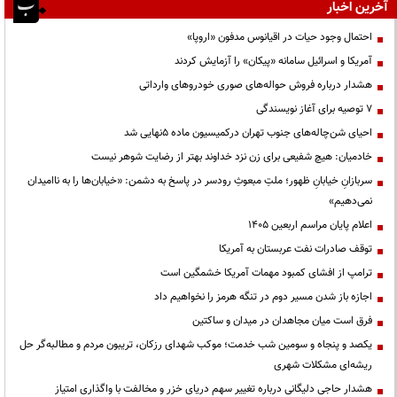
آخرین اخبار
احتمال وجود حیات در اقیانوس مدفون «اروپا»
آمریکا و اسرائیل سامانه «پیکان» را آزمایش کردند
هشدار درباره فروش حواله‌های صوری خودروهای وارداتی
۷ توصیه برای آغاز نویسندگی
احیای شن‌چاله‌های جنوب تهران درکمیسیون ماده ۵نهایی شد
خادمیان: هیچ شفیعی برای زن نزد خداوند بهتر از رضایت شوهر نیست
سربازانِ خیابانِ ظهور؛ ملتِ مبعوثِ رودسر در پاسخ به دشمن: «خیابان‌ها را به ناامیدان
نمی‌دهیم»
اعلام پایان مراسم اربعین ۱۴۰۵
توقف صادرات نفت عربستان به آمریکا
ترامپ از افشای کمبود مهمات آمریکا خشمگین است
اجازه باز شدن مسیر دوم در تنگه هرمز را نخواهیم داد
فرق است میان مجاهدان در میدان و ساکتین
یکصد و پنجاه و سومین شب خدمت؛ موکب شهدای رزکان، تریبون مردم و مطالبه‌گر حل
ریشه‌ای مشکلات شهری
هشدار حاجی دلیگانی درباره تغییر سهم دریای خزر و مخالفت با واگذاری امتیاز