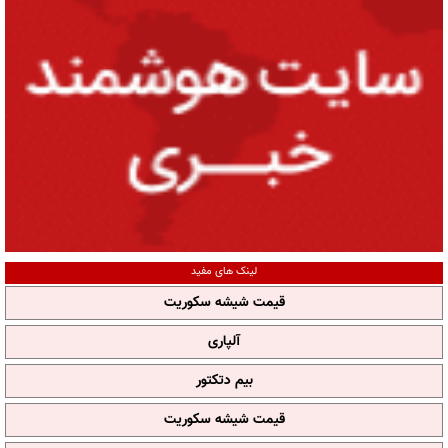
لینک های مفید
قیمت شیشه سکوریت
آلپاری
بیم دتکتور
قیمت شیشه سکوریت