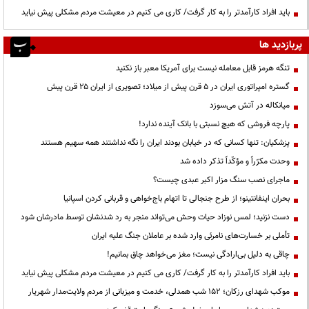
باید افراد کارآمدتر را به کار گرفت/ کاری می کنیم در معیشت مردم مشکلی پیش نیاید
پربازدید ها
تنگه هرمز قابل معامله نیست برای آمریکا معبر باز نکنید
گستره امپراتوری ایران در ۵ قرن پیش از میلاد؛ تصویری از ایران ۲۵ قرن پیش
میانکاله در آتش می‌سوزد
پارچه فروشی که هیچ نسبتی با بانک آینده ندارد!
پزشکیان: تنها کسانی که در خیابان بودند ایران را نگه نداشتند همه سهیم هستند
وحدت مکرّراً و مؤکّداً تذکر داده شد
ماجرای نصب سنگ مزار اکبر عبدی چیست؟
بحران اینفانتینو؛ از طرح جنجالی تا اتهام باج‌خواهی و قربانی کردن اسپانیا
دست نزنید؛ لمس نوزاد حیات وحش می‌تواند منجر به رد شدنشان توسط مادرشان شود
تأملی بر خسارت‌های نامرئی وارد شده بر عاملان جنگ علیه ایران
چاقی به دلیل بی‌ارادگی نیست؛ مغز می‌خواهد چاق بمانیم!
باید افراد کارآمدتر را به کار گرفت/ کاری می کنیم در معیشت مردم مشکلی پیش نیاید
موکب شهدای رزکان؛ ۱۵۲ شب همدلی، خدمت و میزبانی از مردم ولایت‌مدار شهریار