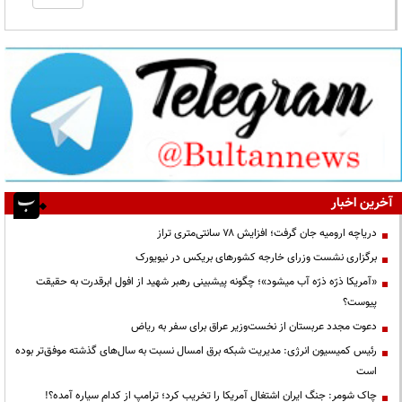
آخرین اخبار
دریاچه ارومیه جان گرفت؛ افزایش ۷۸ سانتی‌متری تراز
برگزاری نشست وزرای خارجه کشورهای بریکس در نیویورک
«آمریکا ذرّه ذرّه آب میشود»؛ چگونه پیشبینی رهبر شهید از افول ابرقدرت به حقیقت
پیوست؟
دعوت مجدد عربستان از نخست‌وزیر عراق برای سفر به ریاض
رئیس کمیسیون انرژی: مدیریت شبکه برق امسال نسبت به سال‌های گذشته موفق‌تر بوده
است
چاک شومر: جنگ ایران اشتغال آمریکا را تخریب کرد؛ ترامپ از کدام سیاره آمده؟!