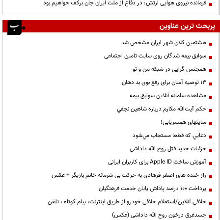
فرمانده نیروی هوایی ارتش: در دفاع از ملت ایران جان برکف خواهیم بود
پربحث ترین عناوین
هشتمین کلان شهر ایران مشخص شد
سوابق بیمه شدگان روی سایت تامین اجتماعی
همجنس گرایی در شبکه من و تو
13 توصیه آسان برای رفع بوی بد دهان
مشاهده سامانه آنلاين سوابق بیمه
حكم آيت‌الله مكارم درباره شاهين نجفي
سایتهای همسریابی!
دعايي كه قطعا مستجاب مي‌شود
جزئیات جدید قتل روح الله داداشی
آموزش ساخت Apple ID برای کاربران ایرانی
راز خنده های اصغر فرهادی به حرکت بی شرمانه خانم بازیگر + عکس
پرداخت ۱۰۰ درصد پاداش پایان خدمت فرهنگیان
خلافی آنلاین/استعلام خلافی خودرو از طریق اینترنت، پیام کوتاه ، تلفن
جسدغرق درخون روح الله داداشی (عکس)