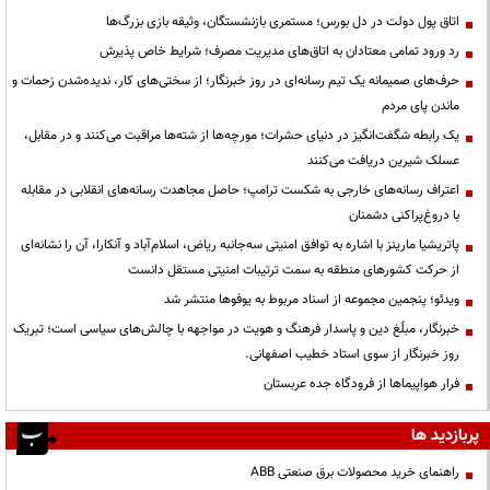
اتاق پول دولت در دل بورس؛ مستمری بازنشستگان، وثیقه بازی بزرگ‌ها
رد ورود تمامی معتادان به اتاق‌های مدیریت مصرف؛ شرایط خاص پذیرش
حرف‌های صمیمانه یک تیم رسانه‌ای در روز خبرنگار؛ از سختی‌های کار، ندیده‌شدن زحمات و
ماندن پای مردم
یک رابطه شگفت‌انگیز در دنیای حشرات؛ مورچه‌ها از شته‌ها مراقبت می‌کنند و در مقابل،
عسلک شیرین دریافت می‌کنند
اعتراف رسانه‌های خارجی به شکست ترامپ؛ حاصل مجاهدت رسانه‌های انقلابی در مقابله
با دروغ‌پراکنی دشمنان
پاتریشیا مارینز با اشاره به توافق امنیتی سه‌جانبه ریاض، اسلام‌آباد و آنکارا، آن را نشانه‌ای
از حرکت کشورهای منطقه به سمت ترتیبات امنیتی مستقل دانست
ویدئو؛ پنجمین مجموعه از اسناد مربوط به یوفوها منتشر شد
خبرنگار، مبلّغ دین و پاسدار فرهنگ و هویت در مواجهه با چالش‌های سیاسی است؛ تبریک
روز خبرنگار از سوی استاد خطیب اصفهانی.
فرار هواپیماها از فرودگاه جده عربستان
پربازدید ها
راهنمای خرید محصولات برق صنعتی ABB