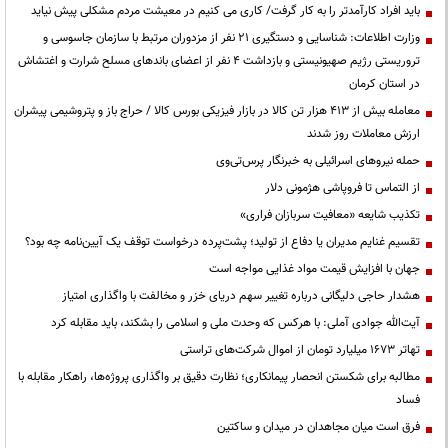
باید افراد کارآمدتر را به کار گرفت/ کاری می کنیم در معیشت مردم مشکلی پیش نیاید
وزارت اطلاعات: شناسایی و دستگیری ۲۱ نفر از مزدوران مرتبط با سازمان جاسوسی و
تروریستی رژیم صهیونیستی و بازداشت ۴ نفر از اعضای باندهای مسلح شرارت و اغتشاش
در استان کرمان
معامله بیش از ۴۱۳ هزار تن کالا در بازار فیزیکی بورس کالا / حراج باز و پتروشیمی پیشران
ارزش معاملات روز شدند
حمله نیروهای اسرائیلی به خبرنگار پرس‌تی‌وی
از التماس تا فروپاشی هژمونی دلار
تکذیب شایعه «معافیت سربازان فراری»
تقسیم غنایم مدیران یا دفاع از تولید؛ پشت‌پرده درخواست توقف یک آیین‌نامه چه بود؟
جهان با افزایش قیمت مواد غذایی مواجه است
هشدار حاجی دلیگانی درباره تغییر سهم دریای خزر و مخالفت با واگذاری امتیاز
آیت‌الله جوادی آملی: با هرکس که وحدت ملی و اسلامی را بشکند، باید مقابله کرد
تهاتر ۱۶۷۳ میلیارد تومان از اموال شرکت‌های تراستی
مطالبه برای شکستن انحصار پیمانکاری؛ نظارت دقیق بر واگذاری پروژه‌ها، راهکار مقابله با
فساد
فرق است میان مجاهدان در میدان و ساکتین