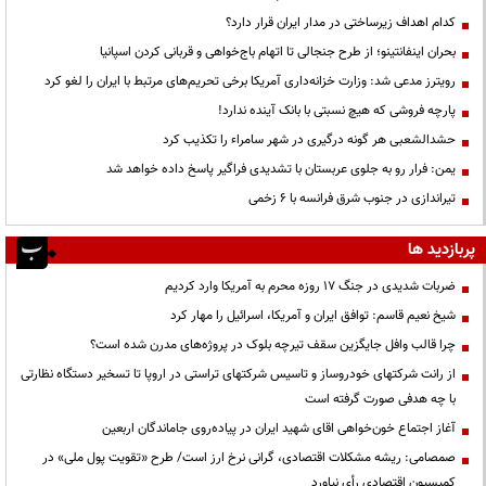
کدام اهداف زیرساختی در مدار ایران قرار دارد؟
بحران اینفانتینو؛ از طرح جنجالی تا اتهام باج‌خواهی و قربانی کردن اسپانیا
رویترز مدعی شد: وزارت خزانه‌داری آمریکا برخی تحریم‌های مرتبط با ایران را لغو کرد
پارچه فروشی که هیچ نسبتی با بانک آینده ندارد!
حشدالشعبی هر گونه درگیری در شهر سامراء را تکذیب کرد
یمن: فرار رو به جلوی عربستان با تشدیدی فراگیر پاسخ داده خواهد شد
تیراندازی در جنوب شرق فرانسه با ۶ زخمی
پربازدید ها
ضربات شدیدی در جنگ ۱۷ روزه محرم به آمریکا وارد کردیم
شیخ نعیم قاسم: توافق ایران و آمریکا، اسرائیل را مهار کرد
چرا قالب وافل جایگزین سقف تیرچه بلوک در پروژه‌های مدرن شده است؟
از رانت‌ شرکتهای خودروساز و تاسیس شرکتهای تراستی در اروپا تا تسخیر دستگاه نظارتی
با چه هدفی صورت گرفته است
آغاز اجتماع خون‌خواهی اقای شهید ایران در پیاده‌روی جاماندگان اربعین
صمصامی: ریشه مشکلات اقتصادی، گرانی نرخ ارز است/ طرح «تقویت پول ملی» در
کمیسیون اقتصادی رأی نیاورد