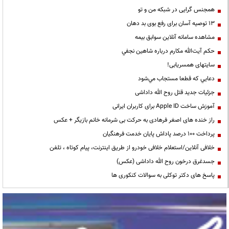
همجنس گرایی در شبکه من و تو
13 توصیه آسان برای رفع بوی بد دهان
مشاهده سامانه آنلاين سوابق بیمه
حكم آيت‌الله مكارم درباره شاهين نجفي
سایتهای همسریابی!
دعايي كه قطعا مستجاب مي‌شود
جزئیات جدید قتل روح الله داداشی
آموزش ساخت Apple ID برای کاربران ایرانی
راز خنده های اصغر فرهادی به حرکت بی شرمانه خانم بازیگر + عکس
پرداخت ۱۰۰ درصد پاداش پایان خدمت فرهنگیان
خلافی آنلاین/استعلام خلافی خودرو از طریق اینترنت، پیام کوتاه ، تلفن
جسدغرق درخون روح الله داداشی (عکس)
پاسخ های دکتر توکلی به سوالات کنکوری ها