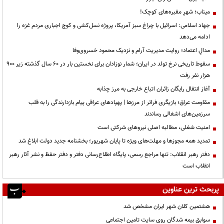
میناب؛ شهرِ مقبره‌های کوچک!
جهاد اسلامی: اسرائیل با چراغ سبز آمریکا، پروژه نسل‌کشی و کوچ اجباری مردم غزه را
ادامه می‌دهد
مدالِ اعتماد؛ روایت مدیریت آرام و نزدیک محمود خسروی‌وفا
سقوط تاریخی نرخ تولد در ایران؛ شمار نوزادان برای نخستین بار در ۶۰ سال گذشته زیر ۹۰۰
هزار نفر رفت
آغاز انتقال رایگان زائران اتباع خارجی به مرز چذابه
مقاومت عراق؛ بازیگری فراتر از مرزها | پهپادهای عراقی پیام بازدارندگی را به قلب
سرزمین‌های اشغالی رساندند
‌امنیت شغلی، مطالبه اصلی نیروهای شرکتی است
تمدید همه مجوزها و مهلت‌های ویژه تا پایان شهریور؛ بخشنامه جدید دولت ابلاغ شد
دفتر رهبر انقلاب: تنها مراجع رسمی، پایگاه اطلاع‌رسانی دفتر و دفتر حفظ و نشر آثار رهبر
انقلاب است
پربحث ترین عناوین
هشتمین کلان شهر ایران مشخص شد
سوابق بیمه شدگان روی سایت تامین اجتماعی