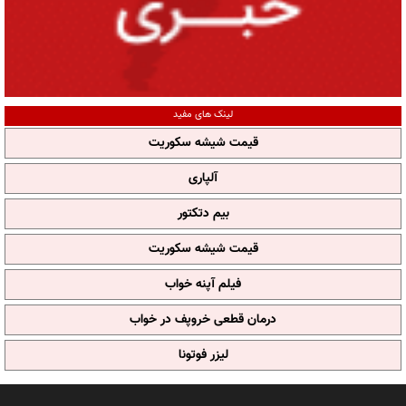
لینک های مفید
قیمت شیشه سکوریت
آلپاری
بیم دتکتور
قیمت شیشه سکوریت
فیلم آپنه خواب
درمان قطعی خروپف در خواب
لیزر فوتونا