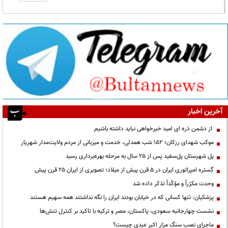
آخرین اخبار
از دشمن ذره ای امید خیرخواهی نباید داشته باشیم
موکب شهدای رزکان؛ ۱۵۲ شب همدلی، خدمت و میزبانی از مردم ولایت‌مدار شهریار
پل شهرستان پل‌سفید پس از ۲۵ سال به مرحله بهره‌برداری رسید
گستره امپراتوری ایران در ۵ قرن پیش از میلاد؛ تصویری از ایران ۲۵ قرن پیش
وحدت مکرّراً و مؤکّداً تذکر داده شد
پزشکیان: تنها کسانی که در خیابان بودند ایران را نگه نداشتند همه سهیم هستند
نشست چهارجانبه سعودی، پاکستان، مصر و ترکیه با تاکید بر کنترل تنش‌ها
ماجرای نصب سنگ مزار اکبر عبدی چیست؟