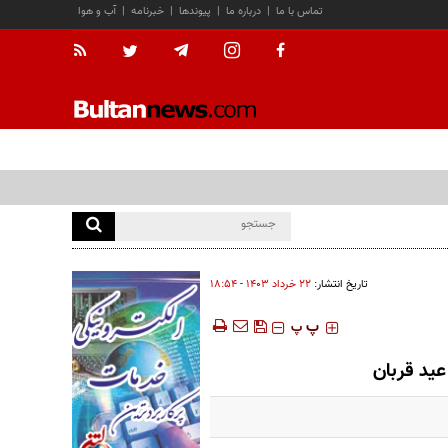
تماس با ما
|
درباره ما
|
پیوندها
|
خبرنامه
|
آب و هوا
تاریخ انتشار:
۲۲ خرداد ۱۴۰۳ - ۱۸:۵۴
‍‍‍ پ
پ
عید قربان