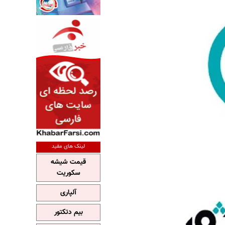
لینک های مفید
قیمت شیشه
سکوریت
آلپاری
بیم دتکتور