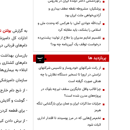
رکوردشکنی دختر دونده ایران در بلاروس
پزشکیان: مشروطه نقطه عطف بیداری و
آزادی‌خواهی ملت ایران بود
آیت‌الله جوادی آملی: با هرکس که وحدت ملی و
اسلامی را بشکند، باید مقابله کرد
به گزارش
بولتن نی
ادارات کل دامپز
تقسیم غنایم مدیران یا دفاع از تولید؛ پشت‌پرده
درخواست توقف یک آیین‌نامه چه بود؟
دام‌های قربانی در
بازرسان بهداشت 
پربازدید ها
دام‌های کشتاری را
از رانت‌ شرکتهای خودروساز و تاسیس شرکتهای
ابتلاء به بیماری‌
تراستی در اروپا تا تسخیر دستگاه نظارتی با چه
سازمان دامپزشکی 
هدفی صورت گرفته است
چرا قالب وافل جایگزین سقف تیرچه بلوک در
- از ذبح دام خارج
پروژه‌های مدرن شده است؟
- گوشت و آلایش خوراکی دام ذبح شده
جزئیات مذاکرات ایران و عمان برای بازگشایی تنگه
- برای قطعه کرد
هرمز
تخم‌مرغ‌هایی که در مرز پوسیدند تا اقتدار اداری
- از برش دادن کی
اثبات شود