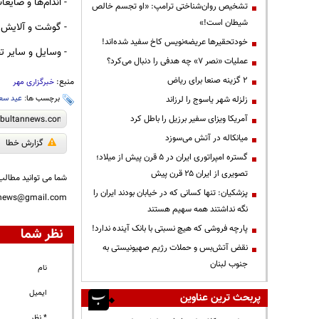
- اندام‌ها و ضایع
تشخیص روان‌شناختی ترامپ: «او تجسم خالص
شیطان است!»
- گوشت و آلایش خ
خودتحقیرها عریضه‌نویس کاخ سفید شده‌اند!
- وسایل و سایر ت
عملیات «نصر ۷» چه هدفی را دنبال می‌کرد؟
۲ گزینه صنعا برای ریاض
منبع:
خبرگزاری مهر
برچسب ها:
عید سعی
زلزله شهر یاسوج را لرزاند
آمریکا ویزای سفیر برزیل را باطل کرد
میانکاله در آتش می‌سوزد
گزارش خطا
گستره امپراتوری ایران در ۵ قرن پیش از میلاد؛
تصویری از ایران ۲۵ قرن پیش
شما می توانید مطالب 
پزشکیان: تنها کسانی که در خیابان بودند ایران را
nnews@gmail.com
نگه نداشتند همه سهیم هستند
پارچه فروشی که هیچ نسبتی با بانک آینده ندارد!
نظر شما
نقض آتش‌بس و حملات رژیم صهیونیستی به
جنوب لبنان
نام
ایمیل
پربحث ترین عناوین
* نظر