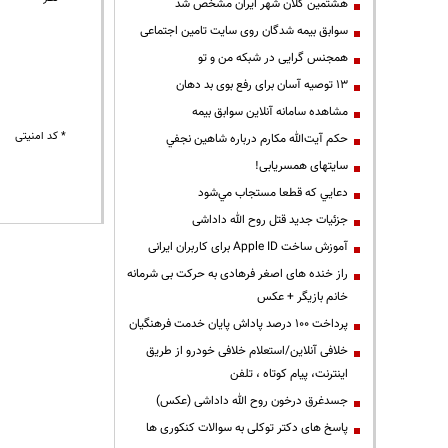
هشتمین کلان شهر ایران مشخص شد
سوابق بیمه شدگان روی سایت تامین اجتماعی
همجنس گرایی در شبکه من و تو
13 توصیه آسان برای رفع بوی بد دهان
مشاهده سامانه آنلاين سوابق بیمه
* کد امنیتی
حكم آيت‌الله مكارم درباره شاهين نجفي
سایتهای همسریابی!
دعايي كه قطعا مستجاب مي‌شود
جزئیات جدید قتل روح الله داداشی
آموزش ساخت Apple ID برای کاربران ایرانی
راز خنده های اصغر فرهادی به حرکت بی شرمانه
خانم بازیگر + عکس
پرداخت ۱۰۰ درصد پاداش پایان خدمت فرهنگیان
خلافی آنلاین/استعلام خلافی خودرو از طریق
اینترنت، پیام کوتاه ، تلفن
جسدغرق درخون روح الله داداشی (عکس)
پاسخ های دکتر توکلی به سوالات کنکوری ها