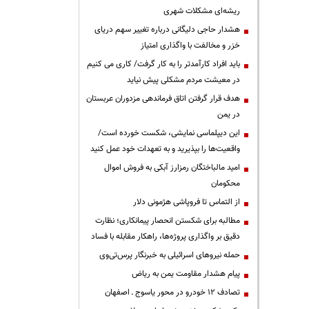
ریشه‌ای مشکلات شهری
هشدار حاجی دلیگانی درباره تغییر سهم دریای
خزر و مخالفت با واگذاری امتیاز
باید افراد کارآمدتر را به کار گرفت/ کاری می کنیم
در معیشت مردم مشکلی پیش نیاید
هدف قرار گرفتن اتاق‌ فرماندهی مزدوران عربستان
در یمن
این دیپلماسی نمایشی، شکست خورده است/
واقعیت‌ها را بپذیرید و به تعهدات خود عمل کنید
امید مالباختگان رمزارز آبکی به فروش اموال
محکومان
از التماس تا فروپاشی هژمونی دلار
مطالبه برای شکستن انحصار پیمانکاری؛ نظارت
دقیق بر واگذاری پروژه‌ها، راهکار مقابله با فساد
حمله نیروهای اسرائیلی به خبرنگار پرس‌تی‌وی
پیام هشدار مقاومت یمن به ریاض
تصادف ۱۲ خودرو در محور یاسوج ـ اصفهان