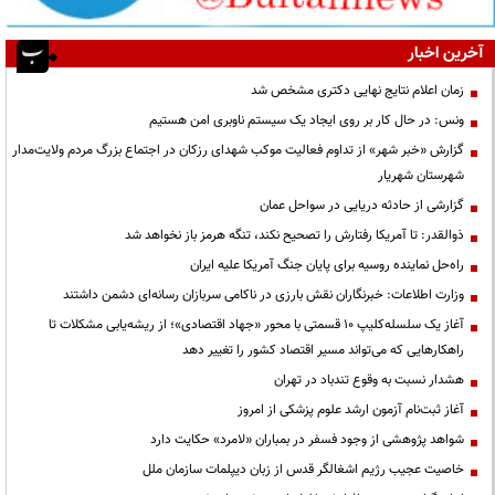
آخرین اخبار
زمان اعلام نتایج نهایی دکتری مشخص شد
ونس: در حال کار بر روی ایجاد یک سیستم ناوبری امن هستیم
گزارش «خبر شهر» از تداوم فعالیت موکب شهدای رزکان در اجتماع بزرگ مردم ولایت‌مدار
شهرستان شهریار
گزارشی از حادثه دریایی در سواحل عمان
ذوالقدر: تا آمریکا رفتارش را تصحیح نکند، تنگه هرمز باز نخواهد شد
راه‌حل نماینده روسیه برای پایان جنگ آمریکا علیه ایران
وزارت اطلاعات: خبرنگاران نقش بارزی در ناکامی سربازان رسانه‌ای دشمن داشتند
آغاز یک سلسله‌کلیپ ۱۰ قسمتی با محور «جهاد اقتصادی»؛ از ریشه‌یابی مشکلات تا
راهکارهایی که می‌تواند مسیر اقتصاد کشور را تغییر دهد
هشدار نسبت به وقوع تندباد در تهران
آغاز ثبت‌نام آزمون ارشد علوم پزشکی از امروز
شواهد پژوهشی از وجود فسفر در بمباران «لامرد» حکایت دارد
خاصیت عجیب رژیم اشغالگر قدس از زبان دیپلمات سازمان ملل