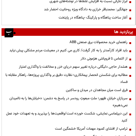
ابراز نگرانی نسبت به افزایش غلط‌ها در نوشته‌های شهری
جهانگیر: محمدباقر خرازی به دادگاه ویژه روحانیت احضار شد
آغاز ساخت پناهگاه و پارکینگ -پناهگاه در پایتخت
پربازدید ها
راهنمای خرید محصولات برق صنعتی ABB
باید افراد کارآمدتر را به کار گرفت/ کاری می کنیم در معیشت مردم مشکلی پیش نیاید
از التماس تا فروپاشی هژمونی دلار
هشدار حاجی دلیگانی درباره تغییر سهم دریای خزر و مخالفت با واگذاری امتیاز
مطالبه برای شکستن انحصار پیمانکاری؛ نظارت دقیق بر واگذاری پروژه‌ها، راهکار مقابله با
فساد
فرق است میان مجاهدان در میدان و ساکتین
سربازانِ خیابانِ ظهور؛ ملتِ مبعوثِ رودسر در پاسخ به دشمن: «خیابان‌ها را به ناامیدان
نمی‌دهیم»
این دیپلماسی نمایشی، شکست خورده است/واقعیت‌ها را بپذیرید و به تعهدات خود عمل
کنید
ترامپ از افشای کمبود مهمات آمریکا خشمگین است