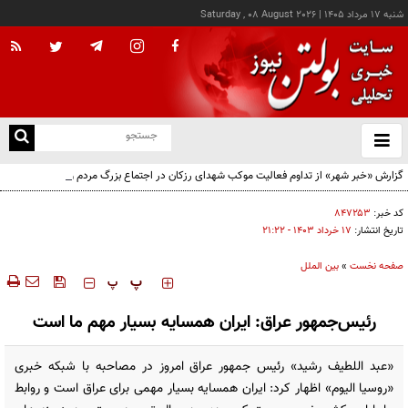
شنبه ۱۷ مرداد ۱۴۰۵
|
Saturday , 08 August 2026
از
و
ته
گزارش «خبر شهر» از تداوم فعالیت موکب شهدای رزکان در اجتماع بزرگ مردم ولایت‌مدار
ن
شهرستان شهریار
نو
کد خبر:
۸۴۷۲۵۳
تاریخ انتشار:
۱۷ خرداد ۱۴۰۳ - ۲۱:۲۲
صفحه نخست
»
بین الملل
‍‍‍ پ
پ
رئیس‌جمهور عراق: ایران همسایه بسیار مهم ما است
«عبد اللطیف رشید» رئیس جمهور عراق امروز در مصاحبه با شبکه خبری
«روسیا الیوم» اظهار کرد: ایران همسایه بسیار مهمی برای عراق است و روابط