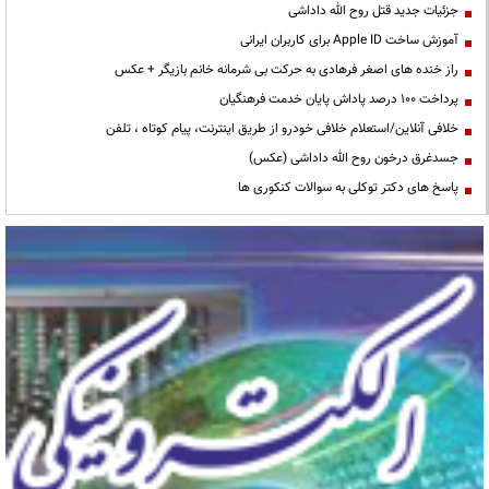
جزئیات جدید قتل روح الله داداشی
آموزش ساخت Apple ID برای کاربران ایرانی
راز خنده های اصغر فرهادی به حرکت بی شرمانه خانم بازیگر + عکس
پرداخت ۱۰۰ درصد پاداش پایان خدمت فرهنگیان
خلافی آنلاین/استعلام خلافی خودرو از طریق اینترنت، پیام کوتاه ، تلفن
جسدغرق درخون روح الله داداشی (عکس)
پاسخ های دکتر توکلی به سوالات کنکوری ها