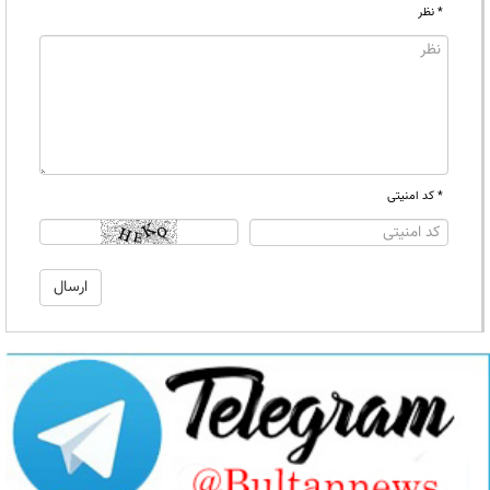
* نظر
* کد امنیتی