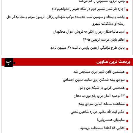
وقتی انرژی، مسیرش را گم می‌کند
اجازه باز شدن مسیر دوم در تنگه هرمز را نخواهیم داد
یکصد و پنجاه و سومین شب خدمت؛ موکب شهدای رزکان، تریبون مردم و مطالبه‌گر حل
ریشه‌ای مشکلات شهری
امید مالباختگان رمزارز آبکی به فروش اموال محکومان
اعلام پایان مراسم اربعین ۱۴۰۵
پایان طرح ترافیکی اربعین پلیس با ثبت ۶۷ میلیون تردد
پربحث ترین عناوین
هشتمین کلان شهر ایران مشخص شد
سوابق بیمه شدگان روی سایت تامین اجتماعی
همجنس گرایی در شبکه من و تو
13 توصیه آسان برای رفع بوی بد دهان
مشاهده سامانه آنلاين سوابق بیمه
حكم آيت‌الله مكارم درباره شاهين نجفي
سایتهای همسریابی!
دعايي كه قطعا مستجاب مي‌شود