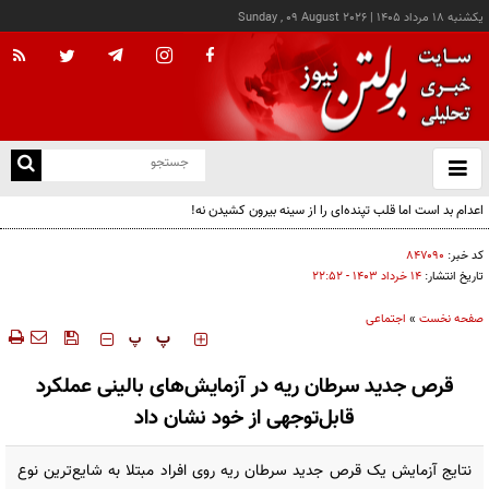
يکشنبه ۱۸ مرداد ۱۴۰۵
|
Sunday , 09 August 2026
از
و
ته
اعدام بد است اما قلب تپنده‌ای را از سینه بیرون کشیدن نه!
ن
نو
کد خبر:
۸۴۷۰۹۰
تاریخ انتشار:
۱۴ خرداد ۱۴۰۳ - ۲۲:۵۲
صفحه نخست
»
اجتماعی
‍‍‍ پ
پ
قرص جدید سرطان ریه در آزمایش‌های بالینی عملکرد
قابل‌توجهی از خود نشان داد
نتایج آزمایش یک قرص جدید سرطان ریه روی افراد مبتلا به شایع‌ترین نوع