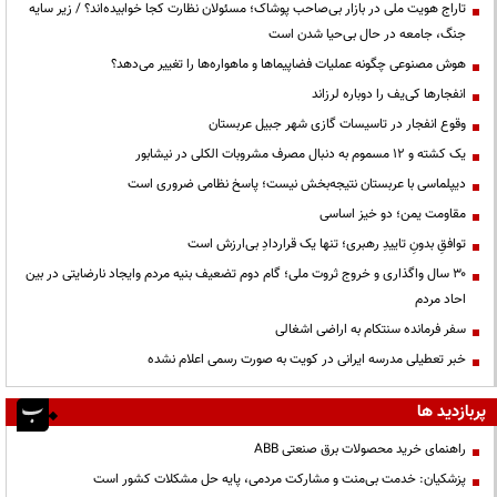
تاراج هویت ملی در بازار بی‌صاحب پوشاک؛ مسئولان نظارت کجا خوابیده‌اند؟ / زیر سایه
جنگ، جامعه در حال بی‌حیا شدن است
هوش مصنوعی چگونه عملیات فضاپیماها و ماهواره‌ها را تغییر می‌دهد؟
انفجارها کی‌یف را دوباره لرزاند
وقوع انفجار در تاسیسات گازی شهر جبیل عربستان
یک کشته و ۱۲ مسموم به دنبال مصرف مشروبات الکلی در نیشابور
دیپلماسی با عربستان نتیجه‌بخش نیست؛ پاسخ نظامی ضروری است
مقاومت یمن؛ دو خیز اساسی
توافقِ بدونِ تاییدِ رهبری؛ تنها یک قراردادِ بی‌ارزش است
۳۰ سال واگذاری و خروج ثروت ملی؛ گام دوم تضعیف بنیه مردم وایجاد نارضایتی در بین
احاد مردم
سفر فرمانده سنتکام به اراضی اشغالی
خبر تعطیلی مدرسه ایرانی در کویت به صورت رسمی اعلام نشده
پربازدید ها
راهنمای خرید محصولات برق صنعتی ABB
پزشکیان: خدمت بی‌منت و مشارکت مردمی، پایه حل مشکلات کشور است