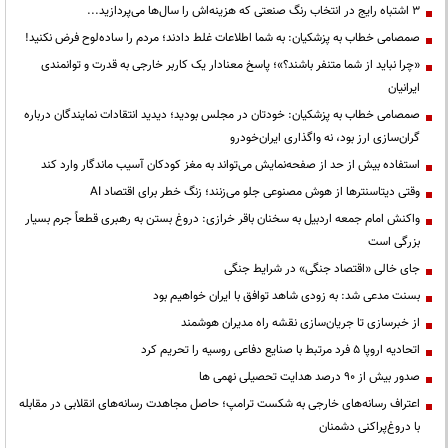
3 اشتباه رایج در انتخاب رنگ صنعتی که هزینه‌اش را سال‌ها می‌پردازید...
صمصامی خطاب به پزشکیان: به شما اطلاعات غلط دادند؛ مردم را ساده‌لوح فرض نکنید!
«چرا نباید از شما متنفر باشند؟»؛ پاسخ معنادار یک کاربر خارجی به قدرت و توانمندی
ایرانیان
صمصامی خطاب به پزشکیان: خودتان در مجلس بودید؛ دیدید انتقادات نمایندگان درباره
گران‌سازی ارز بود، نه واگذاری ایران‌خودرو
استفاده بیش از حد از صفحه‌نمایش می‌تواند به مغز کودکان آسیب ماندگار وارد کند
وقتی دیتاسنترها از هوش مصنوعی جلو می‌زنند؛ زنگ خطر برای اقتصاد AI
واکنش امام جمعه اردبیل به سخنان باقر خرازی: دروغ بستن به رهبری قطعاً جرم بسیار
بزرگی است
جای خالی «اقتصاد جنگی» در شرایط جنگی
بسنت مدعی شد: به زودی شاهد توافق با ایران خواهیم بود
از خبرسازی تا جریان‌سازی نقشه راه مدیران هوشمند
اتحادیه اروپا ۵ فرد مرتبط با صنایع دفاعی روسیه را تحریم کرد
صدور بیش از ۹۰ درصد هدایت تحصیلی نهمی ها
اعتراف رسانه‌های خارجی به شکست ترامپ؛ حاصل مجاهدت رسانه‌های انقلابی در مقابله
با دروغ‌پراکنی دشمنان