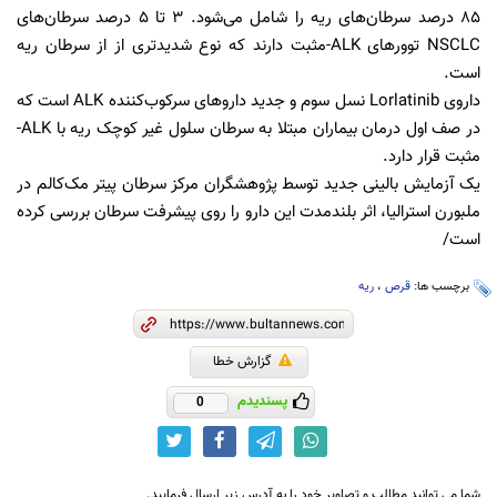
۸۵ درصد سرطان‌های ریه را شامل می‌شود. ۳ تا ۵ درصد سرطان‌های
NSCLC توورهای ALK-مثبت دارند که نوع شدیدتری از از سرطان ریه
است.
داروی Lorlatinib نسل سوم و جدید داروهای سرکوب‌کننده ALK است که
در صف اول درمان بیماران مبتلا به سرطان سلول غیر کوچک ریه با ALK-
مثبت قرار دارد.
یک آزمایش بالینی جدید توسط پژوهشگران مرکز سرطان پیتر مک‌کالم در
ملبورن استرالیا، اثر بلندمدت این دارو را روی پیشرفت سرطان بررسی کرده
است/
برچسب ها:
قرص
،
ریه
گزارش خطا
پسندیدم
0
شما می توانید مطالب و تصاویر خود را به آدرس زیر ارسال فرمایید.