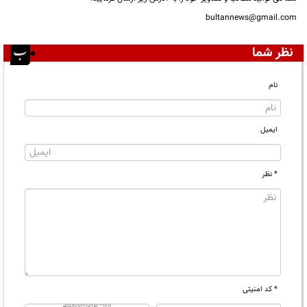
bultannews@gmail.com
نظر شما
نام
ایمیل
* نظر
* کد امنیتی