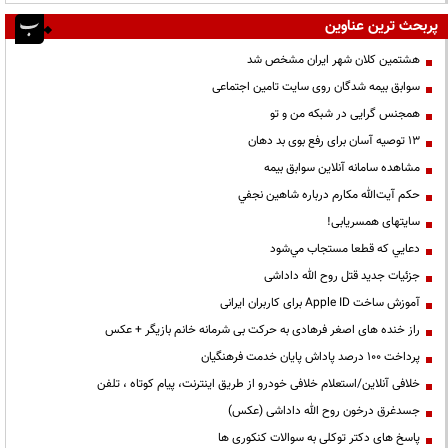
پربحث ترین عناوین
هشتمین کلان شهر ایران مشخص شد
سوابق بیمه شدگان روی سایت تامین اجتماعی
همجنس گرایی در شبکه من و تو
13 توصیه آسان برای رفع بوی بد دهان
مشاهده سامانه آنلاين سوابق بیمه
حكم آيت‌الله مكارم درباره شاهين نجفي
سایتهای همسریابی!
دعايي كه قطعا مستجاب مي‌شود
جزئیات جدید قتل روح الله داداشی
آموزش ساخت Apple ID برای کاربران ایرانی
راز خنده های اصغر فرهادی به حرکت بی شرمانه خانم بازیگر + عکس
پرداخت ۱۰۰ درصد پاداش پایان خدمت فرهنگیان
خلافی آنلاین/استعلام خلافی خودرو از طریق اینترنت، پیام کوتاه ، تلفن
جسدغرق درخون روح الله داداشی (عکس)
پاسخ های دکتر توکلی به سوالات کنکوری ها