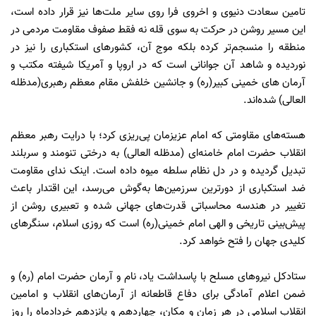
تامین سعادت دنیوی و اخروی فرا روی سایر ملت‌ها نیز قرار داده است،
این مسیر روشن در حرکت به سوی قله نه فقط صفوف مقاومت مردمی در
منطقه را منسجم‌تر کرده بلکه موج آن، کشورهای استکباری را نیز در
نوردیده و شاهد آن جوانانی است که در اروپا و آمریکا شیفته مکتب و
آرمان های خمینی کبیر(ره) و جانشین خلفش مقام معظم رهبری(مدظله
العالی) شده‌اند.
هسته‌های مقاومتی که امام عزیزمان پی‌ریزی کرد؛ با درایت رهبر معظم
انقلاب حضرت امام خامنه‌ای (مدظله العالی) به درختی تنومند و سربلند
تبدیل گردیده و در دل نظام سلطه میوه داده است. اینک ندای مقاومت
ضد استکباری از دورترین سرزمین‌ها به‌گوش می‌رسد، این اقتدار باعث
تغییر در هندسه محاسباتی قدرت‌های جهانی شده و تعبیری روشن از
پیش‌بینی تاریخی و الهی امام خمینی(ره) است که روزی اسلام، سنگرهای
کلیدی جهان را فتح خواهد کرد.
ستادکل نیروهای مسلح با پاسداشت یاد، نام و آرمان حضرت امام (ره) و
ضمن اعلام آمادگی برای دفاع قاطعانه از آرمان‌های انقلاب و امامین
انقلاب اسلامی در هر زمان و مکان، چهاردهم و پانزدهم خردادماه را روز