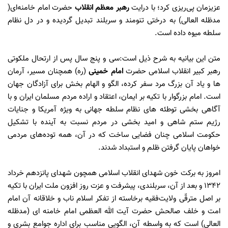
عزیزمان پی‌ریزی کرد؛ با درایت
رهبر معظم انقلاب
حضرت امام خامنه‌ای(
مدظله العالی) به درختی تنومند و سربلند تبدیل گردیده و در دل نظام
سلطه میوه داده است.
متن این بیانیه به شرح ذیل است:
سی و پنج سال پس از ارتحال ملکوتی
رهبر کبیر انقلاب اسلامی حضرت
امام خمینی
(ره) همچنان مسیر، آرمان
ها و یاد آن بزرگ مرد سفر کرده، الگو و الهام بخش برای آزادگان جهان
است.
امام بزرگوار با تکیه‌ بر ایمان، اعتقاد و اراده مردم مسلمان ایران و با
آگاهی بخشی توطئه های نظام سلطه جهانی به ویژه آمریکا و جنایات
رژیم ستم شاهی و امید بخشی در مردم نسبت به آینده با تشکیل
حکومت اسلامی چنان فضایی ساخت که در آن، همه توده‌های مردمی
خواهان پایان گرفتن ظلم و استبداد شدند.
امروز به برکت خون شهدای انقلاب اسلامی همچون شهدای پانزدهم خرداد
۱۳۴۲ و بعد از آن، سربلندی، پیشرفت و عزت روز افزون ملت ایران با تکیه
بر اصل مترقّی ولایت‌فقیه برخاسته از تفکر اسلام ناب و خلاقانه آن امام
امت و خلف صالحش حضرت آیت الله العظمی امام خامنه ای (مدظله
العالی) است که به واسطه آن، الگویی مناسب برای اداره جوامع بشری و