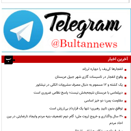
آخرین اخبار
انفجارها کی‌یف را دوباره لرزاند
وقوع انفجار در تاسیسات گازی شهر جبیل عربستان
یک کشته و ۱۲ مسموم به دنبال مصرف مشروبات الکلی در نیشابور
دیپلماسی با عربستان نتیجه‌بخش نیست؛ پاسخ نظامی ضروری است
مقاومت یمن؛ دو خیز اساسی
توافقِ بدونِ تاییدِ رهبری؛ تنها یک قراردادِ بی‌ارزش است
۳۰ سال واگذاری و خروج ثروت ملی؛ گام دوم تضعیف بنیه مردم وایجاد نارضایتی در بین
احاد مردم
سفر فرمانده سنتکام به اراضی اشغالی