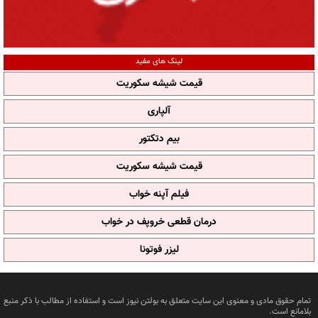
لینک های مفید
قیمت شیشه سکوریت
آلپاری
بیم دتکتور
قیمت شیشه سکوریت
فیلم آپنه خواب
درمان قطعی خروپف در خواب
لیزر فوتونا
تمام حقوق مادی و معنوی این سایت متعلق به بولتن نیوز است و استفاده از مطالب با ذکر منبع
بلامانع است.