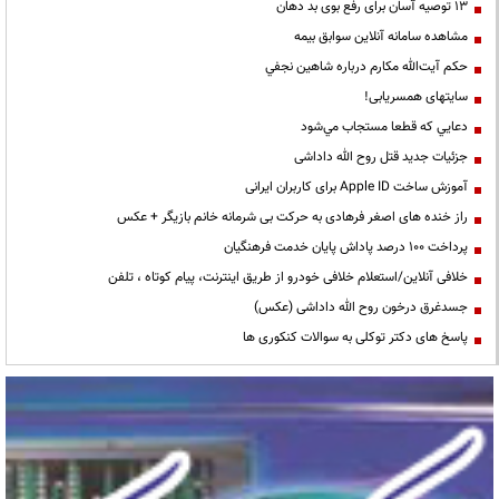
13 توصیه آسان برای رفع بوی بد دهان
مشاهده سامانه آنلاين سوابق بیمه
حكم آيت‌الله مكارم درباره شاهين نجفي
سایتهای همسریابی!
دعايي كه قطعا مستجاب مي‌شود
جزئیات جدید قتل روح الله داداشی
آموزش ساخت Apple ID برای کاربران ایرانی
راز خنده های اصغر فرهادی به حرکت بی شرمانه خانم بازیگر + عکس
پرداخت ۱۰۰ درصد پاداش پایان خدمت فرهنگیان
خلافی آنلاین/استعلام خلافی خودرو از طریق اینترنت، پیام کوتاه ، تلفن
جسدغرق درخون روح الله داداشی (عکس)
پاسخ های دکتر توکلی به سوالات کنکوری ها