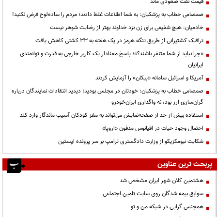
قیمت نفت صعودی ماند
صمصامی خطاب به پزشکیان: به شما اطلاعات غلط دادند؛ مردم را ساده‌لوح فرض نکنید!
خادمیان: هیچ شفیعی برای زن نزد خداوند بهتر از رضایت شوهر نیست
ترافیک کشتیرانی از طریق تنگه هرمز در یک هفته به ۳۳ کشتی کاهش یافت
«چرا نباید از شما متنفر باشند؟»؛ پاسخ معنادار یک کاربر خارجی به قدرت و توانمندی
ایرانیان
آمریکا و اسرائیل سامانه «پیکان» را آزمایش کردند
صمصامی خطاب به پزشکیان: خودتان در مجلس بودید؛ دیدید انتقادات نمایندگان درباره
گران‌سازی ارز بود، نه واگذاری ایران‌خودرو
استفاده بیش از حد از صفحه‌نمایش می‌تواند به مغز کودکان آسیب ماندگار وارد کند
احتمال وجود حیات در اقیانوس مدفون «اروپا»
شکایت نیومکزیکو از وزارت دادگستری ترامپ بر سر پرونده اپستین
پربحث ترین عناوین
هشتمین کلان شهر ایران مشخص شد
سوابق بیمه شدگان روی سایت تامین اجتماعی
همجنس گرایی در شبکه من و تو