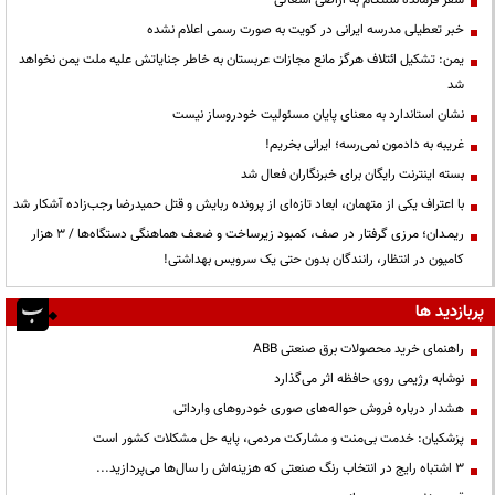
خبر تعطیلی مدرسه ایرانی در کویت به صورت رسمی اعلام نشده
یمن: تشکیل ائتلاف هرگز مانع مجازات عربستان به خاطر جنایاتش علیه ملت یمن نخواهد
شد
نشان استاندارد به معنای پایان مسئولیت خودروساز نیست
غریبه به دادمون نمی‌رسه؛ ایرانی بخریم!
بسته اینترنت رایگان برای خبرنگاران فعال شد
با اعتراف یکی از متهمان، ابعاد تازه‌ای از پرونده ربایش و قتل حمیدرضا رجب‌زاده آشکار شد
ریمـدان؛ مرزی گرفتار در صف، کمبود زیرساخت و ضعف هماهنگی دستگاه‌ها / ۳ هزار
کامیون در انتظار، رانندگان بدون حتی یک سرویس بهداشتی!
پربازدید ها
راهنمای خرید محصولات برق صنعتی ABB
نوشابه رژیمی روی حافظه اثر می‌گذارد
هشدار درباره فروش حواله‌های صوری خودروهای وارداتی
پزشکیان: خدمت بی‌منت و مشارکت مردمی، پایه حل مشکلات کشور است
3 اشتباه رایج در انتخاب رنگ صنعتی که هزینه‌اش را سال‌ها می‌پردازید...