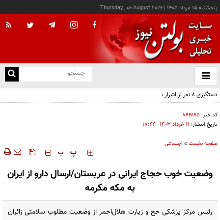
پنجشنبه ۱۵ مرداد ۱۴۰۵
|
Thursday , 06 August 2026
از
و
ته
دستگیری ۸ نفر از اشرار مسلح شاخص و مرتبطین گروهک‌های تروریستی
ن
نو
کد خبر:
۸۴۶۸۹۵
تاریخ انتشار:
۱۱ خرداد ۱۴۰۳ - ۱۸:۴۴
صفحه نخست
»
اجتماعی
‍‍‍ پ
پ
وضعیت خوب حجاج ایرانی در عربستان/ارسال دارو از ایران
به مکه مکرمه
رئیس مرکز پزشکی حج و زیارت هلال‌احمر از وضعیت مطلوب سلامتی زائران