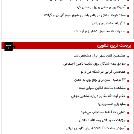
آمریکا ویزای سفیر برزیل را باطل کرد
۴۵۰۰ فروند کشتی در بنادر باهنر و شرق هرمزگان پهلو گرفتند
۲ گزینه صنعا برای ریاض
صادرات ۱۵ محصول کشاورزی آزاد شد
پربحث ترین عناوین
هشتمین کلان شهر ایران مشخص شد
سوابق بیمه شدگان روی سایت تامین اجتماعی
همجنس گرایی در شبکه من و تو
13 توصیه آسان برای رفع بوی بد دهان
مشاهده سامانه آنلاين سوابق بیمه
حكم آيت‌الله مكارم درباره شاهين نجفي
سایتهای همسریابی!
دعايي كه قطعا مستجاب مي‌شود
جزئیات جدید قتل روح الله داداشی
آموزش ساخت Apple ID برای کاربران ایرانی