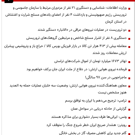
وزارت اطلاعات: شناسایی و دستگیری ۲۱ نفر از مزدوران مرتبط با سازمان جاسوسی و
تروریستی رژیم صهیونیستی و بازداشت ۴ نفر از اعضای باندهای مسلح شرارت و اغتشاش
در استان کرمان
دو تروریست در عملیات نیروهای عراقی در «الانبار» دستگیر شدند
دستگیری ۸ نفر از اشرار مسلح شاخص و مرتبطین گروهک‌های تروریستی
معامله بیش از ۴۱۳ هزار تن کالا در بازار فیزیکی بورس کالا / حراج باز و پتروشیمی پیشران
ارزش معاملات روز شدند
تهاتر ۱۶۷۳ میلیارد تومان از اموال شرکت‌های تراستی
فرمانده نیروی هوایی ارتش: در دفاع از ملت ایران جان برکف خواهیم بود
ماجراجویی در سن ۹۷ سالگی!
معاون هماهنگ‌کننده نیروی هوایی ارتش: وضعیت سه خلبان عملیات حمله به العدید
هنوز مشخص نیست
ترامپ: ترجیح می‌دهم با ایران به توافق برسم
گزارشی از حادثه دریایی در سواحل عمان
ونس: ایرانی‌ها طرف بسیار دشواری برای مذاکره هستند
رویترز: هشدار صریح ایران خطر شروع جنگ را متوقف کرد
گام جدید برای کاهش مصرف گاز در بخش خانگی