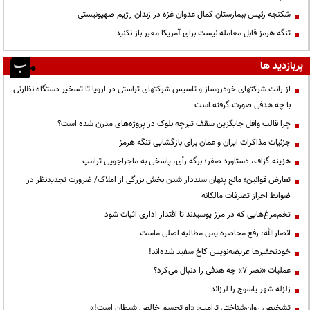
شکنجه رئیس بیمارستان کمال عدوان غزه در زندان رژیم صهیونیستی
تنگه هرمز قابل معامله نیست برای آمریکا معبر باز نکنید
پربازدید ها
از رانت‌ شرکتهای خودروساز و تاسیس شرکتهای تراستی در اروپا تا تسخیر دستگاه نظارتی
با چه هدفی صورت گرفته است
چرا قالب وافل جایگزین سقف تیرچه بلوک در پروژه‌های مدرن شده است؟
جزئیات مذاکرات ایران و عمان برای بازگشایی تنگه هرمز
هزینه گزاف، دستاورد صفر؛ برگه رأی، پاسخی به ماجراجویی ترامپ
تعارض قوانین؛ مانع پنهان سنددار شدن بخش بزرگی از املاک/ ضرورت تجدیدنظر در
ضوابط احراز تصرفات مالکانه
تخم‌مرغ‌هایی که در مرز پوسیدند تا اقتدار اداری اثبات شود
انصارالله: رفع محاصره یمن مطالبه اصلی ماست
خودتحقیرها عریضه‌نویس کاخ سفید شده‌اند!
عملیات «نصر ۷» چه هدفی را دنبال می‌کرد؟
زلزله شهر یاسوج را لرزاند
تشخیص روان‌شناختی ترامپ: «او تجسم خالص شیطان است!»