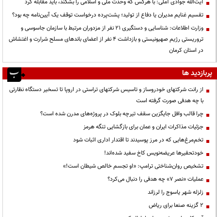
آیت‌الله جوادی آملی: با هرکس که وحدت ملی و اسلامی را بشکند، باید مقابله کرد
تقسیم غنایم مدیران یا دفاع از تولید؛ پشت‌پرده درخواست توقف یک آیین‌نامه چه بود؟
وزارت اطلاعات: شناسایی و دستگیری ۲۱ نفر از مزدوران مرتبط با سازمان جاسوسی و
تروریستی رژیم صهیونیستی و بازداشت ۴ نفر از اعضای باندهای مسلح شرارت و اغتشاش
در استان کرمان
پربازدید ها
از رانت‌ شرکتهای خودروساز و تاسیس شرکتهای تراستی در اروپا تا تسخیر دستگاه نظارتی
با چه هدفی صورت گرفته است
چرا قالب وافل جایگزین سقف تیرچه بلوک در پروژه‌های مدرن شده است؟
جزئیات مذاکرات ایران و عمان برای بازگشایی تنگه هرمز
تخم‌مرغ‌هایی که در مرز پوسیدند تا اقتدار اداری اثبات شود
خودتحقیرها عریضه‌نویس کاخ سفید شده‌اند!
تشخیص روان‌شناختی ترامپ: «او تجسم خالص شیطان است!»
عملیات «نصر ۷» چه هدفی را دنبال می‌کرد؟
زلزله شهر یاسوج را لرزاند
۲ گزینه صنعا برای ریاض