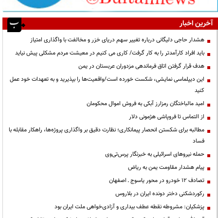
آخرین اخبار
هشدار حاجی دلیگانی درباره تغییر سهم دریای خزر و مخالفت با واگذاری امتیاز
باید افراد کارآمدتر را به کار گرفت/ کاری می کنیم در معیشت مردم مشکلی پیش نیاید
هدف قرار گرفتن اتاق‌ فرماندهی مزدوران عربستان در یمن
این دیپلماسی نمایشی، شکست خورده است/واقعیت‌ها را بپذیرید و به تعهدات خود عمل
کنید
امید مالباختگان رمزارز آبکی به فروش اموال محکومان
از التماس تا فروپاشی هژمونی دلار
مطالبه برای شکستن انحصار پیمانکاری؛ نظارت دقیق بر واگذاری پروژه‌ها، راهکار مقابله با
فساد
حمله نیروهای اسرائیلی به خبرنگار پرس‌تی‌وی
پیام هشدار مقاومت یمن به ریاض
تصادف ۱۲ خودرو در محور یاسوج ـ اصفهان
رکوردشکنی دختر دونده ایران در بلاروس
پزشکیان: مشروطه نقطه عطف بیداری و آزادی‌خواهی ملت ایران بود