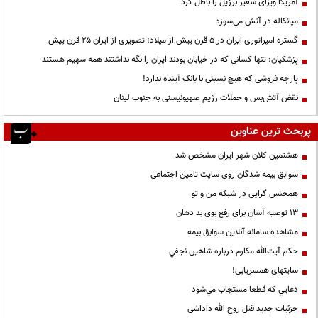
آمریکا ویزای سفیر برزیل را باطل کرد
میانکاله در آتش می‌سوزد
گستره امپراتوری ایران در ۵ قرن پیش از میلاد؛ تصویری از ایران ۲۵ قرن پیش
پزشکیان: تنها کسانی که در خیابان بودند ایران را نگه نداشتند همه سهیم هستند
پارچه فروشی که هیچ نسبتی با بانک آینده ندارد!
نقض آتش‌بس و حملات رژیم صهیونیستی به جنوب لبنان
پربحث ترین عناوین
هشتمین کلان شهر ایران مشخص شد
سوابق بیمه شدگان روی سایت تامین اجتماعی
همجنس گرایی در شبکه من و تو
13 توصیه آسان برای رفع بوی بد دهان
مشاهده سامانه آنلاين سوابق بیمه
حكم آيت‌الله مكارم درباره شاهين نجفي
سایتهای همسریابی!
دعايي كه قطعا مستجاب مي‌شود
جزئیات جدید قتل روح الله داداشی