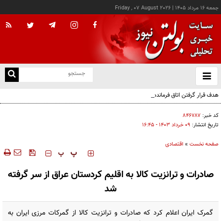
جمعه ۱۶ مرداد ۱۴۰۵
|
Friday , 07 August 2026
از
و
ته
هدف قرار گرفتن اتاق‌ فرماندهی مزدوران عربستان در یمن
ن
نو
کد خبر:
۸۴۶۷۸۷
تاریخ انتشار:
۰۹ خرداد ۱۴۰۳ - ۱۶:۴۵
صفحه نخست
»
اقتصادی
‍‍‍ پ
پ
صادرات و ترانزیت کالا به اقلیم کردستان عراق از سر گرفته
شد
گمرک ایران اعلام کرد که صادرات و ترانزیت کالا از گمرکات مرزی ایران به