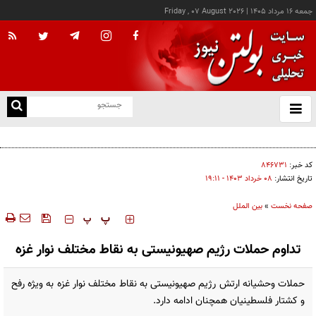
جمعه ۱۶ مرداد ۱۴۰۵
|
Friday , 07 August 2026
از
و
ته
اجازه باز شدن مسیر دوم در تنگه هرمز را نخواهیم داد
ن
نو
کد خبر:
۸۴۶۷۳۱
تاریخ انتشار:
۰۸ خرداد ۱۴۰۳ - ۱۹:۱۱
صفحه نخست
»
بین الملل
‍‍‍ پ
پ
تداوم حملات رژیم صهیونیستی به نقاط مختلف نوار غزه
حملات وحشیانه ارتش رژیم صهیونیستی به نقاط مختلف نوار غزه به ویژه رفح
و کشتار فلسطینیان همچنان ادامه دارد.