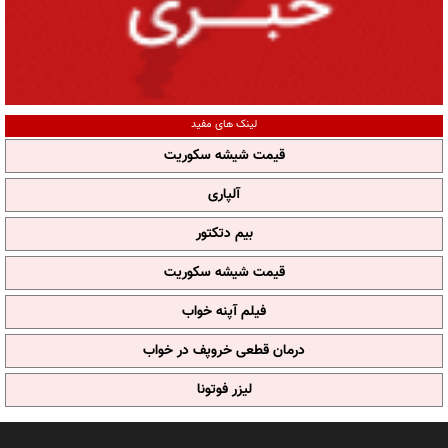
لینک های مفید
قیمت شیشه سکوریت
آلپاری
بیم دتکتور
قیمت شیشه سکوریت
فیلم آپنه خواب
درمان قطعی خروپف در خواب
لیزر فوتونا