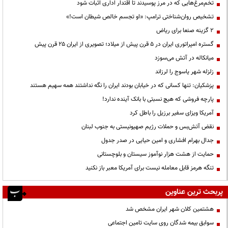
تخم‌مرغ‌هایی که در مرز پوسیدند تا اقتدار اداری اثبات شود
تشخیص روان‌شناختی ترامپ: «او تجسم خالص شیطان است!»
۲ گزینه صنعا برای ریاض
گستره امپراتوری ایران در ۵ قرن پیش از میلاد؛ تصویری از ایران ۲۵ قرن پیش
میانکاله در آتش می‌سوزد
زلزله شهر یاسوج را لرزاند
پزشکیان: تنها کسانی که در خیابان بودند ایران را نگه نداشتند همه سهیم هستند
پارچه فروشی که هیچ نسبتی با بانک آینده ندارد!
آمریکا ویزای سفیر برزیل را باطل کرد
نقض آتش‌بس و حملات رژیم صهیونیستی به جنوب لبنان
جدال بهرام افشاری و امین حیایی در صدر جدول
حمایت از هشت هزار نوآموز سیستان و بلوچستانی
تنگه هرمز قابل معامله نیست برای آمریکا معبر باز نکنید
پربحث ترین عناوین
هشتمین کلان شهر ایران مشخص شد
سوابق بیمه شدگان روی سایت تامین اجتماعی