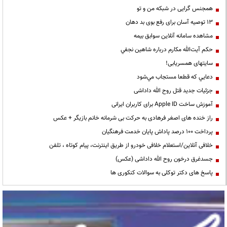
همجنس گرایی در شبکه من و تو
13 توصیه آسان برای رفع بوی بد دهان
مشاهده سامانه آنلاين سوابق بیمه
حكم آيت‌الله مكارم درباره شاهين نجفي
سایتهای همسریابی!
دعايي كه قطعا مستجاب مي‌شود
جزئیات جدید قتل روح الله داداشی
آموزش ساخت Apple ID برای کاربران ایرانی
راز خنده های اصغر فرهادی به حرکت بی شرمانه خانم بازیگر + عکس
پرداخت ۱۰۰ درصد پاداش پایان خدمت فرهنگیان
خلافی آنلاین/استعلام خلافی خودرو از طریق اینترنت، پیام کوتاه ، تلفن
جسدغرق درخون روح الله داداشی (عکس)
پاسخ های دکتر توکلی به سوالات کنکوری ها