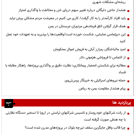
ریشه‌ای مشکلات شهری
هشدار حاجی دلیگانی درباره تغییر سهم دریای خزر و مخالفت با واگذاری امتیاز
باید افراد کارآمدتر را به کار گرفت/ کاری می کنیم در معیشت مردم مشکلی پیش نیاید
هدف قرار گرفتن اتاق‌ فرماندهی مزدوران عربستان در یمن
این دیپلماسی نمایشی، شکست خورده است/واقعیت‌ها را بپذیرید و به تعهدات خود عمل
کنید
امید مالباختگان رمزارز آبکی به فروش اموال محکومان
از التماس تا فروپاشی هژمونی دلار
مطالبه برای شکستن انحصار پیمانکاری؛ نظارت دقیق بر واگذاری پروژه‌ها، راهکار مقابله با
فساد
حمله نیروهای اسرائیلی به خبرنگار پرس‌تی‌وی
پیام هشدار مقاومت یمن به ریاض
پربازدید ها
از رانت‌ شرکتهای خودروساز و تاسیس شرکتهای تراستی در اروپا تا تسخیر دستگاه نظارتی
با چه هدفی صورت گرفته است
چرا قالب وافل جایگزین سقف تیرچه بلوک در پروژه‌های مدرن شده است؟