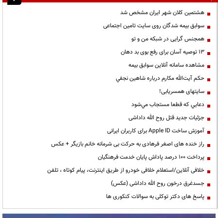
هشتمین کلان شهر ایران مشخص شد
سوابق بیمه شدگان روی سایت تامین اجتماعی
همجنس گرایی در شبکه من و تو
13 توصیه آسان برای رفع بوی بد دهان
مشاهده سامانه آنلاين سوابق بیمه
حكم آيت‌الله مكارم درباره شاهين نجفي
سایتهای همسریابی!
دعايي كه قطعا مستجاب مي‌شود
جزئیات جدید قتل روح الله داداشی
آموزش ساخت Apple ID برای کاربران ایرانی
راز خنده های اصغر فرهادی به حرکت بی شرمانه خانم بازیگر + عکس
پرداخت ۱۰۰ درصد پاداش پایان خدمت فرهنگیان
خلافی آنلاین/استعلام خلافی خودرو از طریق اینترنت، پیام کوتاه ، تلفن
جسدغرق درخون روح الله داداشی (عکس)
پاسخ های دکتر توکلی به سوالات کنکوری ها