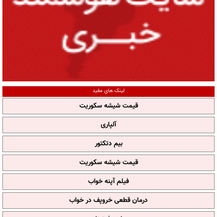
لینک های مفید
قیمت شیشه سکوریت
آلپاری
بیم دتکتور
قیمت شیشه سکوریت
فیلم آپنه خواب
درمان قطعی خروپف در خواب