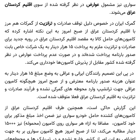
سواری
نیز مشمول
عوارض
در نظر گرفته شده از سوی
اقلیم کردستان
عراق
می‌شوند.
گمرک ایران در خصوص دلیل توقف صادرات و
ترانزیت
از گمرکات هم مرز
با اقلیم کردستان عراق از صبح امروز به این نکته اشاره کرده که
کامیون‌های حامل کالا به مقصد اقلیم کردستان عراق در رویه‌ جدید برای
صادرات و ترانزیت ملزم به پرداخت 15 هزار دینار به یک شرکت خاص بابت
صدور بارنامه پرداخت شده‌اند و در صورت عدم پرداخت عوارض در نظر
گرفته شده کشور مقابل از پذیرش کامیون‌ها خودداری می‌کند.
در پی این تصمیم رانندگان ایرانی و عراقی به وضع مبلغ ۱۵ هزار دینار به
عنوان هزینه صدور بارنامه معترض و از صبح امروز هیچگونه کامیون
عراقی جهت ترانشیپ وارد محوطه های گمرکی نشده و فرآیند صادرات و
ترانزیت به اقلیم کردستان عراق فعلا متوقف شده است.
این گزارش حاکی است، همچنین طرف اقلیم کردستان عراق از
کامیون‌های کشنده‌ حامل خودرو سواری نیز ضمن اخذ مبلغ مذکور برای
خود کامیون، مضافا به ازاء هر سواری روی کامیون (محموله) نیز ۱۵۰۰۰
دینار مطالبه می‌کند، لذا از صبح امروز هیچ کامیون سواری بر به جهت
اعتراض به این امر از کشور خارج نشده و در تیرپارک ها و محوطه‌های