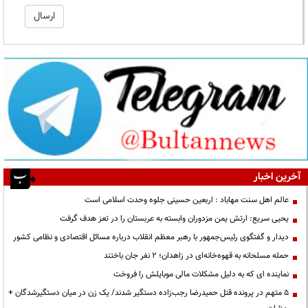
آخرین اخبار
عالم اهل سنت مهاباد : اربعین حسینی جلوه وحدت اسلامی است
یحیی سریع: ارتش یمن مزدوران وابسته به عربستان را در تعز هدف گرفت
دیدار و گفتگوی رئیس‌جمهور با رهبر معظم انقلاب درباره مسائل اقتصادی و نظامی کشور
حمله مسلحانه به قهوه‌خانه‌ای در زاهدان؛ ۲ نفر جان باختند
نماینده ای که به دلیل مشکلات مالی موبایلش را فروخت
۵ متهم در پرونده قتل حمیدرضا رجب‌زاده دستگیر شدند/ یک زن در میان دستگیرشدگان +