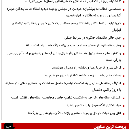
3 اشتباه رایج در انتخاب رنگ صنعتی که هزینه‌اش را سال‌ها می‌پردازید...
صمصامی خطاب به پزشکیان: خودتان در مجلس بودید؛ دیدید انتقادات نمایندگان درباره
گران‌سازی ارز بود، نه واگذاری ایران‌خودرو
«چرا نباید از شما متنفر باشند؟»؛ پاسخ معنادار یک کاربر خارجی به قدرت و توانمندی
ایرانیان
جای خالی «اقتصاد جنگی» در شرایط جنگی
وقتی دیتاسنترها از هوش مصنوعی جلو می‌زنند؛ زنگ خطر برای اقتصاد AI
واکنش امام جمعه اردبیل به سخنان باقر خرازی: دروغ بستن به رهبری قطعاً جرم بسیار
بزرگی است
از خبرسازی تا جریان‌سازی نقشه راه مدیران هوشمند
بسنت مدعی شد: به زودی شاهد توافق با ایران خواهیم بود
اعتراف رسانه‌های خارجی به شکست ترامپ؛ حاصل مجاهدت رسانه‌های انقلابی در مقابله
با دروغ‌پراکنی دشمنان
اعتراف رسانه‌های خارجی به شکست ترامپ حاصل مجاهدت رسانه‌های انقلابی است
مبادا اختیار تنگه هرمز را به دشمن بدهید
اتاق پول دولت در دل بورس؛ مستمری بازنشستگان، وثیقه بازی بزرگ‌ها
پربحث ترین عناوین