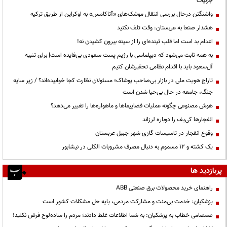
جزئیات
واشنگتن درحال بررسی انتقال موشک‌های «آتاکامس» به اوکراین از طریق ترکیه
هشدار صنعا به عربستان: وقت تلف نکنید
اعدام بد است اما قلب تپنده‌ای را از سینه بیرون کشیدن نه!
به همه ثابت می‌شود که دیپلماسی با رژیم پست سعودی بی‌فایده است| برای تنبیه
آل‌سعود باید با اقدام نظامی تحقیرشان کنیم
تاراج هویت ملی در بازار بی‌صاحب پوشاک؛ مسئولان نظارت کجا خوابیده‌اند؟ / زیر سایه
جنگ، جامعه در حال بی‌حیا شدن است
هوش مصنوعی چگونه عملیات فضاپیماها و ماهواره‌ها را تغییر می‌دهد؟
انفجارها کی‌یف را دوباره لرزاند
وقوع انفجار در تاسیسات گازی شهر جبیل عربستان
یک کشته و ۱۲ مسموم به دنبال مصرف مشروبات الکلی در نیشابور
پربازدید ها
راهنمای خرید محصولات برق صنعتی ABB
پزشکیان: خدمت بی‌منت و مشارکت مردمی، پایه حل مشکلات کشور است
صمصامی خطاب به پزشکیان: به شما اطلاعات غلط دادند؛ مردم را ساده‌لوح فرض نکنید!