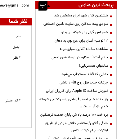
پربحث ترین عناوین
nnews@gmail.com
هشتمین کلان شهر ایران مشخص شد
نظر شما
سوابق بیمه شدگان روی سایت تامین اجتماعی
همجنس گرایی در شبکه من و تو
نام
13 توصیه آسان برای رفع بوی بد دهان
ایمیل
مشاهده سامانه آنلاين سوابق بیمه
حكم آيت‌الله مكارم درباره شاهين نجفي
* نظر
سایتهای همسریابی!
دعايي كه قطعا مستجاب مي‌شود
جزئیات جدید قتل روح الله داداشی
آموزش ساخت Apple ID برای کاربران ایرانی
راز خنده های اصغر فرهادی به حرکت بی شرمانه
* کد امنیتی
خانم بازیگر + عکس
پرداخت ۱۰۰ درصد پاداش پایان خدمت فرهنگیان
خلافی آنلاین/استعلام خلافی خودرو از طریق
اینترنت، پیام کوتاه ، تلفن
جسدغرق درخون روح الله داداشی (عکس)