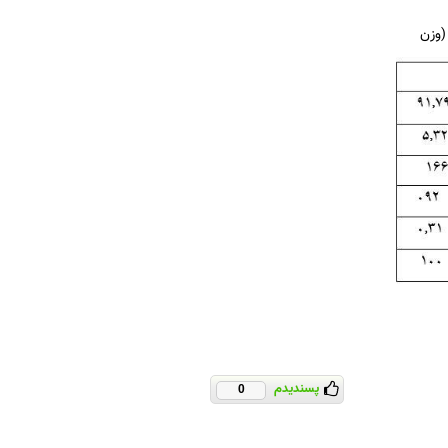
پسندیدم
0