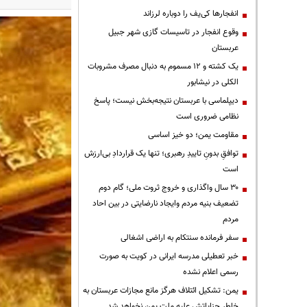
انفجارها کی‌یف را دوباره لرزاند
وقوع انفجار در تاسیسات گازی شهر جبیل
عربستان
یک کشته و ۱۲ مسموم به دنبال مصرف مشروبات
الکلی در نیشابور
دیپلماسی با عربستان نتیجه‌بخش نیست؛ پاسخ
نظامی ضروری است
مقاومت یمن؛ دو خیز اساسی
توافقِ بدونِ تاییدِ رهبری؛ تنها یک قراردادِ بی‌ارزش
است
۳۰ سال واگذاری و خروج ثروت ملی؛ گام دوم
تضعیف بنیه مردم وایجاد نارضایتی در بین احاد
مردم
سفر فرمانده سنتکام به اراضی اشغالی
خبر تعطیلی مدرسه ایرانی در کویت به صورت
رسمی اعلام نشده
یمن: تشکیل ائتلاف هرگز مانع مجازات عربستان به
خاطر جنایاتش علیه ملت یمن نخواهد شد