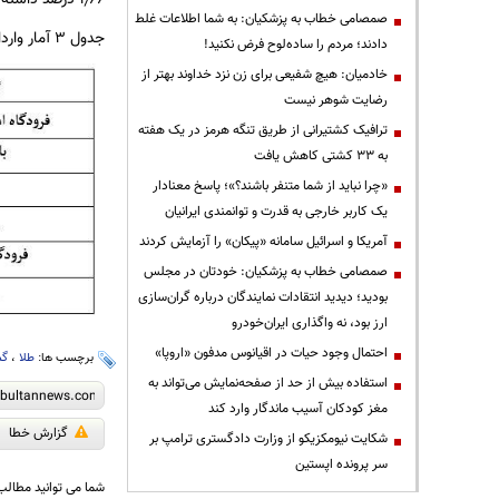
صمصامی خطاب به پزشکیان: به شما اطلاعات غلط
جدول ۳ آمار واردات قطعی شمش طلا» به تفکیک گمرکات طی دو ماهه نخست سال ۱۴۰۳ به ترتیب (وزن
دادند؛ مردم را ساده‌لوح فرض نکنید!
خادمیان: هیچ شفیعی برای زن نزد خداوند بهتر از
رضایت شوهر نیست
ترافیک کشتیرانی از طریق تنگه هرمز در یک هفته
به ۳۳ کشتی کاهش یافت
«چرا نباید از شما متنفر باشند؟»؛ پاسخ معنادار
یک کاربر خارجی به قدرت و توانمندی ایرانیان
آمریکا و اسرائیل سامانه «پیکان» را آزمایش کردند
صمصامی خطاب به پزشکیان: خودتان در مجلس
بودید؛ دیدید انتقادات نمایندگان درباره گران‌سازی
ارز بود، نه واگذاری ایران‌خودرو
احتمال وجود حیات در اقیانوس مدفون «اروپا»
برچسب ها:
طلا
،
گم
استفاده بیش از حد از صفحه‌نمایش می‌تواند به
مغز کودکان آسیب ماندگار وارد کند
گزارش خطا
شکایت نیومکزیکو از وزارت دادگستری ترامپ بر
سر پرونده اپستین
شما می توانید مطالب 