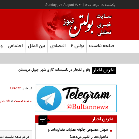
يکشنبه ۱۸ مرداد ۱۴۰۵
|
Sunday , 09 August 2026
صفحه نخست
بولتن ۲
اقتصادی
بین الملل
اجتماعی
ور
آخرین اخبار
وقوع انفجار در تاسیسات گازی شهر جبیل عربستان
کد خبر:
۸۴۶۵۴۲
صفحه نخست
»
اقتصادی
آخرین اخبار
هوش مصنوعی چگونه عملیات فضاپیماها و
ماهواره‌ها را تغییر می‌دهد؟
در دو ماهه نخست امسال 4.6 تن طلا به ارزش 330 میلیون دلار و