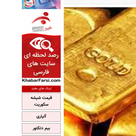
لینک های مفید
قیمت شیشه
سکوریت
آلپاری
بیم دتکتور