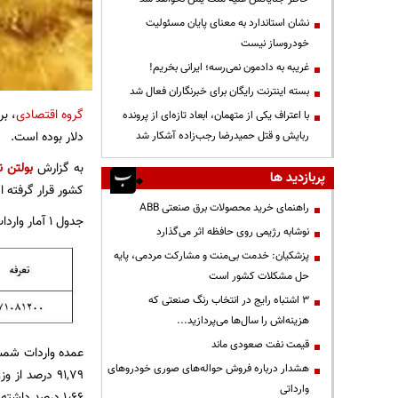
نشان استاندارد به معنای پایان مسئولیت
خودروساز نیست
غریبه به دادمون نمی‌رسه؛ ایرانی بخریم!
بسته اینترنت رایگان برای خبرنگاران فعال شد
گروه اقتصادی
با اعتراف یکی از متهمان، ابعاد تازه‌ای از پرونده
دلار بوده است.
ربایش و قتل حمیدرضا رجب‌زاده آشکار شد
به گزارش
بولتن ن
پربازدید ها
کشور قرار گرفته 
راهنمای خرید محصولات برق صنعتی ABB
جدول ۱ آمار واردات شمش طلا»، تحت کد تعرفه ۷۱۰۸۱۲۰۰ طی دو ماهه نخست سال ۱۴۰۳
نوشابه رژیمی روی حافظه اثر می‌گذارد
پزشکیان: خدمت بی‌منت و مشارکت مردمی، پایه
حل مشکلات کشور است
3 اشتباه رایج در انتخاب رنگ صنعتی که
هزینه‌اش را سال‌ها می‌پردازید...
قیمت نفت صعودی ماند
عمده واردات شمش
هشدار درباره فروش حواله‌های صوری خودروهای
وارداتی
۱٫۶۶ درصد داشته است.