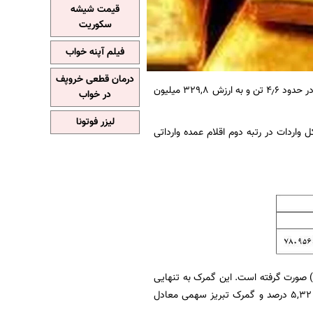
قیمت شیشه
سکوریت
فیلم آپنه خواب
درمان قطعی خروپف
، برابر اعلام گمرک ایران در دو ماهه نخست سال ۱۴۰۳ میزان واردات شمش طلا رقمی در حدود ۴٫۶ تن و به ارزش ۳۲۹,۸ میلیون
در خواب
لیزر فوتونا
مش طلا با اختصاص ۳٫۶۳ درصد از ارزش کل واردات در رتبه دوم اقلام عمده وارداتی
) صورت گرفته است. این گمرک به تنهایی
۹۱,۷۹ درصد از وزن واردات این کالا را به خود اختصاص داده است. پس از آن گمرک باشماق سهم ۵,۳۲ درصد و گمرک تبریز سهمی معادل