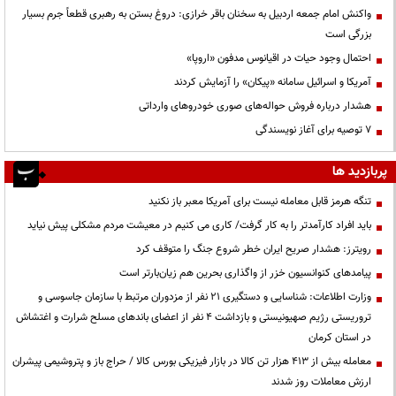
واکنش امام جمعه اردبیل به سخنان باقر خرازی: دروغ بستن به رهبری قطعاً جرم بسیار
بزرگی است
احتمال وجود حیات در اقیانوس مدفون «اروپا»
آمریکا و اسرائیل سامانه «پیکان» را آزمایش کردند
هشدار درباره فروش حواله‌های صوری خودروهای وارداتی
۷ توصیه برای آغاز نویسندگی
پربازدید ها
تنگه هرمز قابل معامله نیست برای آمریکا معبر باز نکنید
باید افراد کارآمدتر را به کار گرفت/ کاری می کنیم در معیشت مردم مشکلی پیش نیاید
رویترز: هشدار صریح ایران خطر شروع جنگ را متوقف کرد
پیامدهای کنوانسیون خزر از واگذاری بحرین هم زیان‌بارتر است
وزارت اطلاعات: شناسایی و دستگیری ۲۱ نفر از مزدوران مرتبط با سازمان جاسوسی و
تروریستی رژیم صهیونیستی و بازداشت ۴ نفر از اعضای باندهای مسلح شرارت و اغتشاش
در استان کرمان
معامله بیش از ۴۱۳ هزار تن کالا در بازار فیزیکی بورس کالا / حراج باز و پتروشیمی پیشران
ارزش معاملات روز شدند