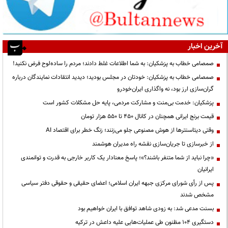
آخرین اخبار
صمصامی خطاب به پزشکیان: به شما اطلاعات غلط دادند؛ مردم را ساده‌لوح فرض نکنید!
صمصامی خطاب به پزشکیان: خودتان در مجلس بودید؛ دیدید انتقادات نمایندگان درباره
گران‌سازی ارز بود، نه واگذاری ایران‌خودرو
پزشکیان: خدمت بی‌منت و مشارکت مردمی، پایه حل مشکلات کشور است
قیمت‌ برنج ایرانی همچنان در کانال ۴۵۰ تا ۵۵۰ هزار تومان
وقتی دیتاسنترها از هوش مصنوعی جلو می‌زنند؛ زنگ خطر برای اقتصاد AI
از خبرسازی تا جریان‌سازی نقشه راه مدیران هوشمند
«چرا نباید از شما متنفر باشند؟»؛ پاسخ معنادار یک کاربر خارجی به قدرت و توانمندی
ایرانیان
پس از رأی شورای مرکزی جبهه ایران اسلامی؛ اعضای حقیقی و حقوقی دفتر سیاسی
مشخص شدند
بسنت مدعی شد: به زودی شاهد توافق با ایران خواهیم بود
دستگیری ۱۰۴ مظنون طی عملیات‌هایی علیه داعش در ترکیه