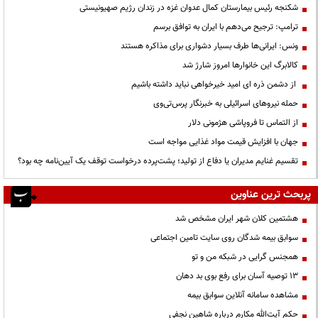
شکنجه رئیس بیمارستان کمال عدوان غزه در زندان رژیم صهیونیستی
ترامپ: ترجیح می‌دهم با ایران به توافق برسم
ونس: ایرانی‌ها طرف بسیار دشواری برای مذاکره هستند
کالابرگ این خانوارها امروز شارژ شد
از دشمن ذره ای امید خیرخواهی نباید داشته باشیم
حمله نیروهای اسرائیلی به خبرنگار پرس‌تی‌وی
از التماس تا فروپاشی هژمونی دلار
جهان با افزایش قیمت مواد غذایی مواجه است
تقسیم غنایم مدیران یا دفاع از تولید؛ پشت‌پرده درخواست توقف یک آیین‌نامه چه بود؟
پربحث ترین عناوین
هشتمین کلان شهر ایران مشخص شد
سوابق بیمه شدگان روی سایت تامین اجتماعی
همجنس گرایی در شبکه من و تو
13 توصیه آسان برای رفع بوی بد دهان
مشاهده سامانه آنلاين سوابق بیمه
حكم آيت‌الله مكارم درباره شاهين نجفي