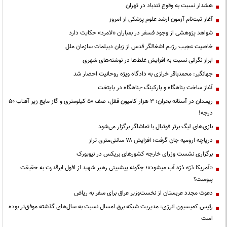
هشدار نسبت به وقوع تندباد در تهران
آغاز ثبت‌نام آزمون ارشد علوم پزشکی از امروز
شواهد پژوهشی از وجود فسفر در بمباران «لامرد» حکایت دارد
خاصیت عجیب رژیم اشغالگر قدس از زبان دیپلمات سازمان ملل
ابراز نگرانی نسبت به افزایش غلط‌ها در نوشته‌های شهری
جهانگیر: محمدباقر خرازی به دادگاه ویژه روحانیت احضار شد
آغاز ساخت پناهگاه و پارکینگ -پناهگاه در پایتخت
ریمـدان در آستانه بحران؛ ۳ هزار کامیون قفل، صف ۵۰ کیلومتری و گاز مایع زیر آفتاب ۵۰
درجه!
بازی‌های لیگ برتر فوتبال با تماشاگر برگزار می‌شود
دریاچه ارومیه جان گرفت؛ افزایش ۷۸ سانتی‌متری تراز
برگزاری نشست وزرای خارجه کشورهای بریکس در نیویورک
«آمریکا ذرّه ذرّه آب میشود»؛ چگونه پیشبینی رهبر شهید از افول ابرقدرت به حقیقت
پیوست؟
دعوت مجدد عربستان از نخست‌وزیر عراق برای سفر به ریاض
رئیس کمیسیون انرژی: مدیریت شبکه برق امسال نسبت به سال‌های گذشته موفق‌تر بوده
است