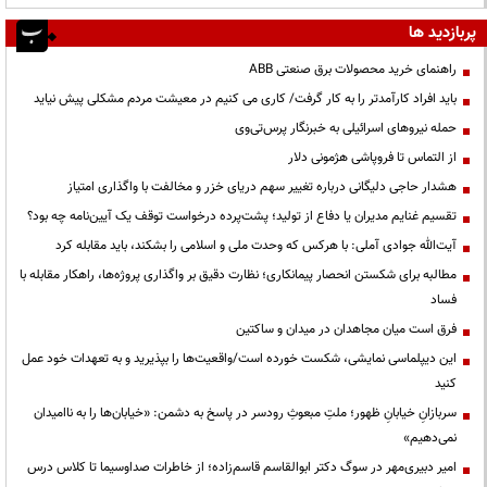
پربازدید ها
راهنمای خرید محصولات برق صنعتی ABB
باید افراد کارآمدتر را به کار گرفت/ کاری می کنیم در معیشت مردم مشکلی پیش نیاید
حمله نیروهای اسرائیلی به خبرنگار پرس‌تی‌وی
از التماس تا فروپاشی هژمونی دلار
هشدار حاجی دلیگانی درباره تغییر سهم دریای خزر و مخالفت با واگذاری امتیاز
تقسیم غنایم مدیران یا دفاع از تولید؛ پشت‌پرده درخواست توقف یک آیین‌نامه چه بود؟
آیت‌الله جوادی آملی: با هرکس که وحدت ملی و اسلامی را بشکند، باید مقابله کرد
مطالبه برای شکستن انحصار پیمانکاری؛ نظارت دقیق بر واگذاری پروژه‌ها، راهکار مقابله با
فساد
فرق است میان مجاهدان در میدان و ساکتین
این دیپلماسی نمایشی، شکست خورده است/واقعیت‌ها را بپذیرید و به تعهدات خود عمل
کنید
سربازانِ خیابانِ ظهور؛ ملتِ مبعوثِ رودسر در پاسخ به دشمن: «خیابان‌ها را به ناامیدان
نمی‌دهیم»
امیر دبیری‌مهر در سوگ دکتر ابوالقاسم قاسم‌زاده؛ از خاطرات صداوسیما تا کلاس درس