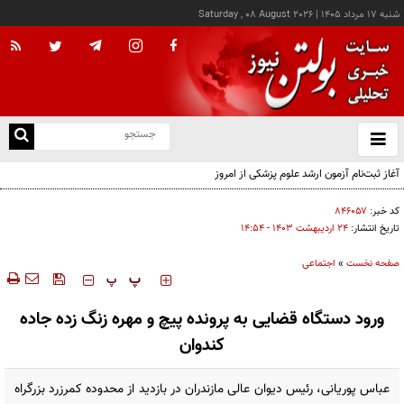
شنبه ۱۷ مرداد ۱۴۰۵
|
Saturday , 08 August 2026
از
و
ته
آغاز ثبت‌نام آزمون ارشد علوم پزشکی از امروز
ن
نو
کد خبر:
۸۴۶۰۵۷
تاریخ انتشار:
۲۴ ارديبهشت ۱۴۰۳ - ۱۴:۵۴
صفحه نخست
»
اجتماعی
‍‍‍ پ
پ
ورود دستگاه قضایی به پرونده پیچ و مهره زنگ زده جاده
کندوان
عباس پوریانی، رئیس دیوان عالی مازندران در بازدید از محدوده کمرزرد بزرگراه