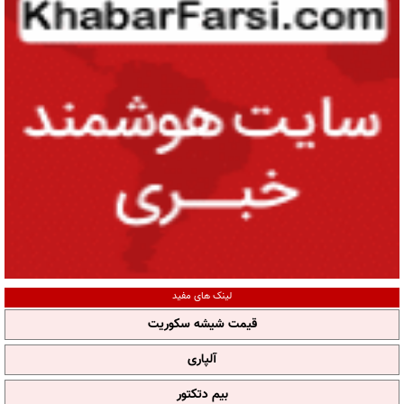
لینک های مفید
قیمت شیشه سکوریت
آلپاری
بیم دتکتور