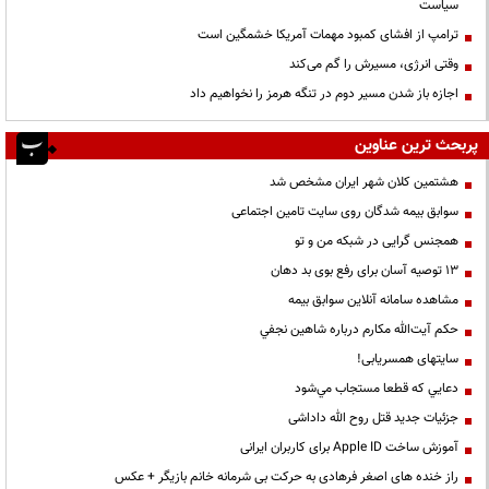
سیاست
ترامپ از افشای کمبود مهمات آمریکا خشمگین است
وقتی انرژی، مسیرش را گم می‌کند
اجازه باز شدن مسیر دوم در تنگه هرمز را نخواهیم داد
پربحث ترین عناوین
هشتمین کلان شهر ایران مشخص شد
سوابق بیمه شدگان روی سایت تامین اجتماعی
همجنس گرایی در شبکه من و تو
13 توصیه آسان برای رفع بوی بد دهان
مشاهده سامانه آنلاين سوابق بیمه
حكم آيت‌الله مكارم درباره شاهين نجفي
سایتهای همسریابی!
دعايي كه قطعا مستجاب مي‌شود
جزئیات جدید قتل روح الله داداشی
آموزش ساخت Apple ID برای کاربران ایرانی
راز خنده های اصغر فرهادی به حرکت بی شرمانه خانم بازیگر + عکس