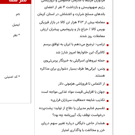
نظر شما
مزدوران مرتبط با سازمان جاسوسی و تروریستی
رژیم صهیونیستی و بازداشت ۴ نفر از اعضای
باندهای مسلح شرارت و اغتشاش در استان کرمان
نام
معامله بیش از ۴۱۳ هزار تن کالا در بازار فیزیکی
ایمیل
بورس کالا / حراج باز و پتروشیمی پیشران ارزش
* نظر
معاملات روز شدند
ترامپ: ترجیح می‌دهم با ایران به توافق برسم
کالابرگ این خانوارها امروز شارژ شد
حمله نیروهای اسرائیلی به خبرنگار پرس‌تی‌وی
ونس: ایرانی‌ها طرف بسیار دشواری برای مذاکره
هستند
* کد امنیتی
از التماس تا فروپاشی هژمونی دلار
جهان با افزایش قیمت مواد غذایی مواجه است
تکذیب شایعه «معافیت سربازان فراری»
تقسیم غنایم مدیران یا دفاع از تولید؛ پشت‌پرده
درخواست توقف یک آیین‌نامه چه بود؟
هشدار حاجی دلیگانی درباره تغییر سهم دریای
خزر و مخالفت با واگذاری امتیاز