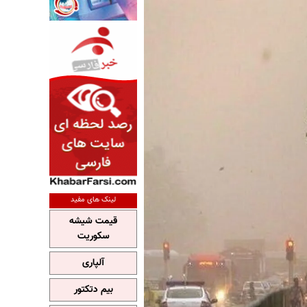
لینک های مفید
قیمت شیشه
سکوریت
آلپاری
بیم دتکتور