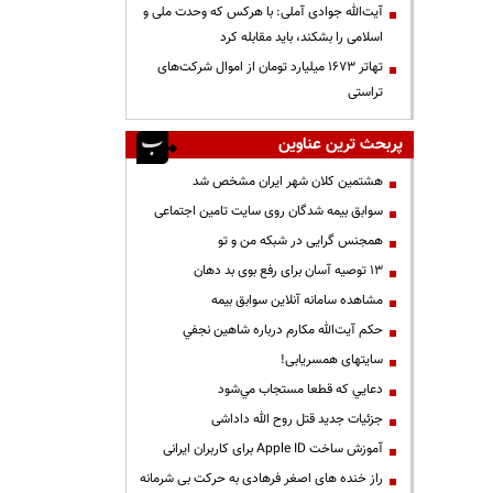
آیت‌الله جوادی آملی: با هرکس که وحدت ملی و
اسلامی را بشکند، باید مقابله کرد
تهاتر ۱۶۷۳ میلیارد تومان از اموال شرکت‌های
تراستی
پربحث ترین عناوین
هشتمین کلان شهر ایران مشخص شد
سوابق بیمه شدگان روی سایت تامین اجتماعی
همجنس گرایی در شبکه من و تو
13 توصیه آسان برای رفع بوی بد دهان
مشاهده سامانه آنلاين سوابق بیمه
حكم آيت‌الله مكارم درباره شاهين نجفي
سایتهای همسریابی!
دعايي كه قطعا مستجاب مي‌شود
جزئیات جدید قتل روح الله داداشی
آموزش ساخت Apple ID برای کاربران ایرانی
راز خنده های اصغر فرهادی به حرکت بی شرمانه