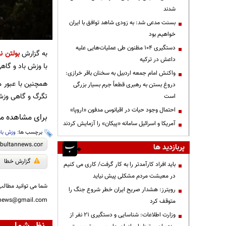
شدند
بسنت مدعی شد: به زودی شاهد توافق با ایران
خواهیم بود
دستگیری ۱۰۴ مظنون طی عملیات‌هایی علیه
به گزارش
بولتن نی
داعش در ترکیه
با وزش باد و گاه
واکنش امام جمعه اردبیل به سخنان باقر خرازی:
همچنین با عبور م
دروغ بستن به رهبری قطعاً جرم بسیار بزرگی
تگرگ و گاهی وزش 
است
احتمال وجود حیات در اقیانوس مدفون «اروپا»
برای مشاهده مطا
آمریکا و اسرائیل سامانه «پیکان» را آزمایش کردند
برچسب ها:
وزش باد
پربازدید ها
گزارش خطا
باید افراد کارآمدتر را به کار گرفت/ کاری می کنیم
در معیشت مردم مشکلی پیش نیاید
شما می توانید مطالب 
رویترز: هشدار صریح ایران خطر شروع جنگ را
nnews@gmail.com
متوقف کرد
وزارت اطلاعات: شناسایی و دستگیری ۲۱ نفر از