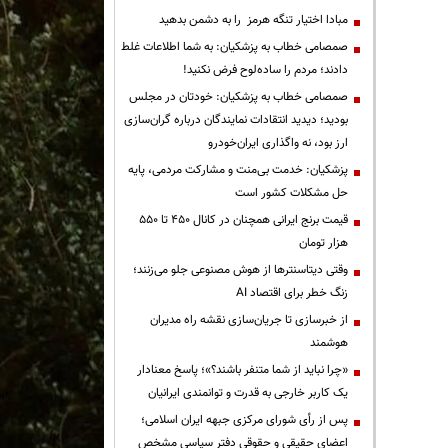
مبادا اختیار تنگه هرمز را به دشمن بدهید
صمصامی خطاب به پزشکیان: به شما اطلاعات غلط
دادند؛ مردم را ساده‌لوح فرض نکنید!
صمصامی خطاب به پزشکیان: خودتان در مجلس
بودید؛ دیدید انتقادات نمایندگان درباره گران‌سازی
ارز بود، نه واگذاری ایران‌خودرو
پزشکیان: خدمت بی‌منت و مشارکت مردمی، پایه
حل مشکلات کشور است
قیمت‌ برنج ایرانی همچنان در کانال ۴۵۰ تا ۵۵۰
هزار تومان
وقتی دیتاسنترها از هوش مصنوعی جلو می‌زنند؛
زنگ خطر برای اقتصاد AI
از خبرسازی تا جریان‌سازی نقشه راه مدیران
هوشمند
«چرا نباید از شما متنفر باشند؟»؛ پاسخ معنادار
یک کاربر خارجی به قدرت و توانمندی ایرانیان
پس از رأی شورای مرکزی جبهه ایران اسلامی؛
اعضای حقیقی و حقوقی دفتر سیاسی مشخص