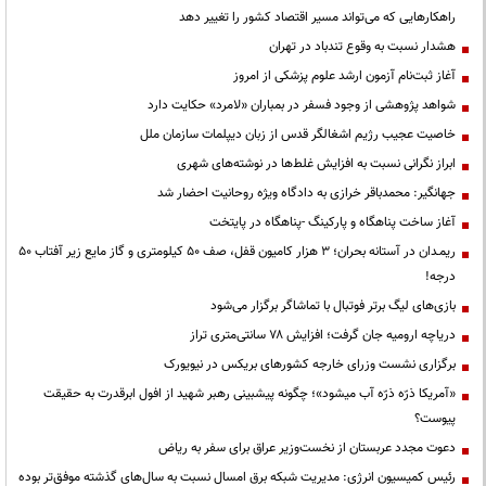
راهکارهایی که می‌تواند مسیر اقتصاد کشور را تغییر دهد
هشدار نسبت به وقوع تندباد در تهران
آغاز ثبت‌نام آزمون ارشد علوم پزشکی از امروز
شواهد پژوهشی از وجود فسفر در بمباران «لامرد» حکایت دارد
خاصیت عجیب رژیم اشغالگر قدس از زبان دیپلمات سازمان ملل
ابراز نگرانی نسبت به افزایش غلط‌ها در نوشته‌های شهری
جهانگیر: محمدباقر خرازی به دادگاه ویژه روحانیت احضار شد
آغاز ساخت پناهگاه و پارکینگ -پناهگاه در پایتخت
ریمـدان در آستانه بحران؛ ۳ هزار کامیون قفل، صف ۵۰ کیلومتری و گاز مایع زیر آفتاب ۵۰
درجه!
بازی‌های لیگ برتر فوتبال با تماشاگر برگزار می‌شود
دریاچه ارومیه جان گرفت؛ افزایش ۷۸ سانتی‌متری تراز
برگزاری نشست وزرای خارجه کشورهای بریکس در نیویورک
«آمریکا ذرّه ذرّه آب میشود»؛ چگونه پیشبینی رهبر شهید از افول ابرقدرت به حقیقت
پیوست؟
دعوت مجدد عربستان از نخست‌وزیر عراق برای سفر به ریاض
رئیس کمیسیون انرژی: مدیریت شبکه برق امسال نسبت به سال‌های گذشته موفق‌تر بوده