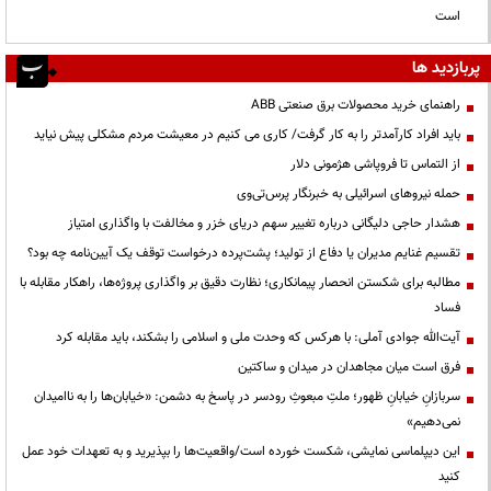
است
پربازدید ها
راهنمای خرید محصولات برق صنعتی ABB
باید افراد کارآمدتر را به کار گرفت/ کاری می کنیم در معیشت مردم مشکلی پیش نیاید
از التماس تا فروپاشی هژمونی دلار
حمله نیروهای اسرائیلی به خبرنگار پرس‌تی‌وی
هشدار حاجی دلیگانی درباره تغییر سهم دریای خزر و مخالفت با واگذاری امتیاز
تقسیم غنایم مدیران یا دفاع از تولید؛ پشت‌پرده درخواست توقف یک آیین‌نامه چه بود؟
مطالبه برای شکستن انحصار پیمانکاری؛ نظارت دقیق بر واگذاری پروژه‌ها، راهکار مقابله با
فساد
آیت‌الله جوادی آملی: با هرکس که وحدت ملی و اسلامی را بشکند، باید مقابله کرد
فرق است میان مجاهدان در میدان و ساکتین
سربازانِ خیابانِ ظهور؛ ملتِ مبعوثِ رودسر در پاسخ به دشمن: «خیابان‌ها را به ناامیدان
نمی‌دهیم»
این دیپلماسی نمایشی، شکست خورده است/واقعیت‌ها را بپذیرید و به تعهدات خود عمل
کنید