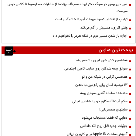
امیر دبیری‌مهر در سوگ دکتر ابوالقاسم قاسم‌زاده؛ از خاطرات صداوسیما تا کلاس درس
سیاست
ترامپ از افشای کمبود مهمات آمریکا خشمگین است
وقتی انرژی، مسیرش را گم می‌کند
اجازه باز شدن مسیر دوم در تنگه هرمز را نخواهیم داد
پربحث ترین عناوین
هشتمین کلان شهر ایران مشخص شد
سوابق بیمه شدگان روی سایت تامین اجتماعی
همجنس گرایی در شبکه من و تو
13 توصیه آسان برای رفع بوی بد دهان
مشاهده سامانه آنلاين سوابق بیمه
حكم آيت‌الله مكارم درباره شاهين نجفي
سایتهای همسریابی!
دعايي كه قطعا مستجاب مي‌شود
جزئیات جدید قتل روح الله داداشی
آموزش ساخت Apple ID برای کاربران ایرانی