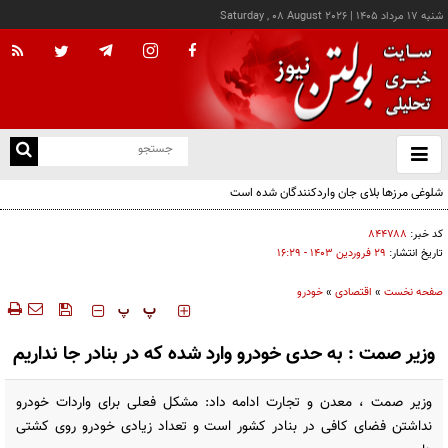
شنبه ۱۷ مرداد ۱۴۰۵
|
Saturday , 08 August 2026
از
و
ته
شلوغی مرزها بلای جان واردکنندگان شده است
ن
نو
کد خبر:
۸۴۴۷۸۸
تاریخ انتشار:
۲۹ فروردين ۱۴۰۳ - ۱۶:۲۹
صفحه نخست
»
اقتصادی
»
خودرو
‍‍‍ پ
پ
وزیر صمت : به حدی خودرو وارد شده که در بنادر جا نداریم
وزیر صمت ، معدن و تجارت ادامه داد: مشکل فعلی برای واردات خودرو
نداشتن فضای کافی در بنادر کشور است و تعداد زیادی خودرو روی کشتی