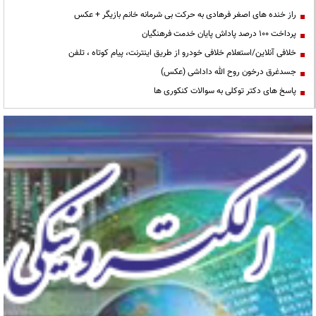
راز خنده های اصغر فرهادی به حرکت بی شرمانه خانم بازیگر + عکس
پرداخت ۱۰۰ درصد پاداش پایان خدمت فرهنگیان
خلافی آنلاین/استعلام خلافی خودرو از طریق اینترنت، پیام کوتاه ، تلفن
جسدغرق درخون روح الله داداشی (عکس)
پاسخ های دکتر توکلی به سوالات کنکوری ها