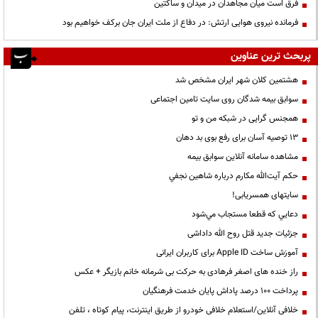
فرق است میان مجاهدان در میدان و ساکتین
فرمانده نیروی هوایی ارتش: در دفاع از ملت ایران جان برکف خواهیم بود
پربحث ترین عناوین
هشتمین کلان شهر ایران مشخص شد
سوابق بیمه شدگان روی سایت تامین اجتماعی
همجنس گرایی در شبکه من و تو
13 توصیه آسان برای رفع بوی بد دهان
مشاهده سامانه آنلاين سوابق بیمه
حكم آيت‌الله مكارم درباره شاهين نجفي
سایتهای همسریابی!
دعايي كه قطعا مستجاب مي‌شود
جزئیات جدید قتل روح الله داداشی
آموزش ساخت Apple ID برای کاربران ایرانی
راز خنده های اصغر فرهادی به حرکت بی شرمانه خانم بازیگر + عکس
پرداخت ۱۰۰ درصد پاداش پایان خدمت فرهنگیان
خلافی آنلاین/استعلام خلافی خودرو از طریق اینترنت، پیام کوتاه ، تلفن