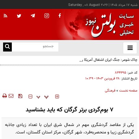
شنبه ۱۷ مرداد ۱۴۰۵
|
Saturday , 08 August 2026
از
و
ته
چاک شومر: جنگ ایران اشتغال آمریکا را تخریب کرد؛ ترامپ از کدام سیاره آمده؟!
ن
نو
کد خبر:
۸۴۴۶۹۵
تاریخ انتشار:
۲۸ فروردين ۱۴۰۳ - ۱۰:۳۹
صفحه نخست
»
فرهنگی
‍‍‍ پ
پ
7 بوم‌گردی برتر گرگان که باید بشناسید
یکی از مقاصد گردشگری مهم در شمال شرق ایران با تعداد زیادی جاذبه
گردشگری زیبا و منحصربه‌فرد، شهر گرگان، مرکز استان گلستان، است.