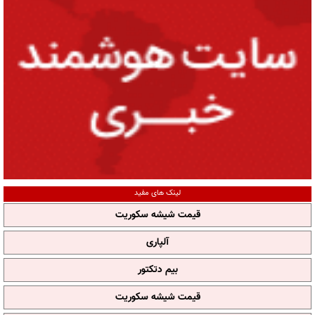
لینک های مفید
قیمت شیشه سکوریت
آلپاری
بیم دتکتور
قیمت شیشه سکوریت