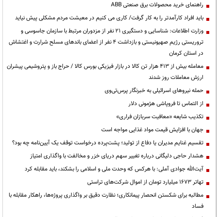
راهنمای خرید محصولات برق صنعتی ABB
باید افراد کارآمدتر را به کار گرفت/ کاری می کنیم در معیشت مردم مشکلی پیش نیاید
وزارت اطلاعات: شناسایی و دستگیری ۲۱ نفر از مزدوران مرتبط با سازمان جاسوسی و
تروریستی رژیم صهیونیستی و بازداشت ۴ نفر از اعضای باندهای مسلح شرارت و اغتشاش
در استان کرمان
معامله بیش از ۴۱۳ هزار تن کالا در بازار فیزیکی بورس کالا / حراج باز و پتروشیمی پیشران
ارزش معاملات روز شدند
حمله نیروهای اسرائیلی به خبرنگار پرس‌تی‌وی
از التماس تا فروپاشی هژمونی دلار
تکذیب شایعه «معافیت سربازان فراری»
جهان با افزایش قیمت مواد غذایی مواجه است
تقسیم غنایم مدیران یا دفاع از تولید؛ پشت‌پرده درخواست توقف یک آیین‌نامه چه بود؟
هشدار حاجی دلیگانی درباره تغییر سهم دریای خزر و مخالفت با واگذاری امتیاز
آیت‌الله جوادی آملی: با هرکس که وحدت ملی و اسلامی را بشکند، باید مقابله کرد
تهاتر ۱۶۷۳ میلیارد تومان از اموال شرکت‌های تراستی
مطالبه برای شکستن انحصار پیمانکاری؛ نظارت دقیق بر واگذاری پروژه‌ها، راهکار مقابله با
فساد