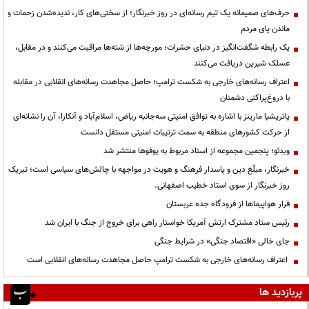
حرف‌های صمیمانه یک تیم رسانه‌ای در روز خبرنگار؛ از سختی‌های کار، ندیده‌شدن زحمات و
ماندن پای مردم
یک رابطه شگفت‌انگیز در دنیای حشرات؛ مورچه‌ها از شته‌ها مراقبت می‌کنند و در مقابل،
عسلک شیرین دریافت می‌کنند
اعتراف رسانه‌های خارجی به شکست ترامپ؛ حاصل مجاهدت رسانه‌های انقلابی در مقابله
با دروغ‌پراکنی دشمنان
پاتریشیا مارینز با اشاره به توافق امنیتی سه‌جانبه ریاض، اسلام‌آباد و آنکارا، آن را نشانه‌ای
از حرکت کشورهای منطقه به سمت ترتیبات امنیتی مستقل دانست
ویدئو؛ پنجمین مجموعه از اسناد مربوط به یوفوها منتشر شد
خبرنگار، مبلّغ دین و پاسدار فرهنگ و هویت در مواجهه با چالش‌های سیاسی است؛ تبریک
روز خبرنگار از سوی استاد خطیب اصفهانی.
فرار هواپیماها از فرودگاه جده عربستان
رئیس ستاد مشترک ارتش آمریکا خواستار راهی برای خروج از جنگ با ایران شد
جای خالی «اقتصاد جنگی» در شرایط جنگی
اعتراف رسانه‌های خارجی به شکست ترامپ حاصل مجاهدت رسانه‌های انقلابی است
پربازدید ها