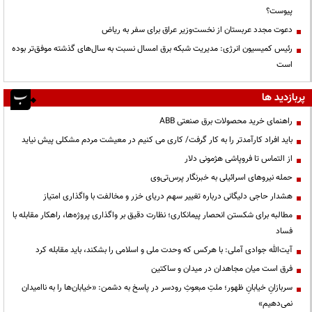
پیوست؟
دعوت مجدد عربستان از نخست‌وزیر عراق برای سفر به ریاض
رئیس کمیسیون انرژی: مدیریت شبکه برق امسال نسبت به سال‌های گذشته موفق‌تر بوده
است
پربازدید ها
راهنمای خرید محصولات برق صنعتی ABB
باید افراد کارآمدتر را به کار گرفت/ کاری می کنیم در معیشت مردم مشکلی پیش نیاید
از التماس تا فروپاشی هژمونی دلار
حمله نیروهای اسرائیلی به خبرنگار پرس‌تی‌وی
هشدار حاجی دلیگانی درباره تغییر سهم دریای خزر و مخالفت با واگذاری امتیاز
مطالبه برای شکستن انحصار پیمانکاری؛ نظارت دقیق بر واگذاری پروژه‌ها، راهکار مقابله با
فساد
آیت‌الله جوادی آملی: با هرکس که وحدت ملی و اسلامی را بشکند، باید مقابله کرد
فرق است میان مجاهدان در میدان و ساکتین
سربازانِ خیابانِ ظهور؛ ملتِ مبعوثِ رودسر در پاسخ به دشمن: «خیابان‌ها را به ناامیدان
نمی‌دهیم»