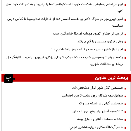
این دیپلماسی نمایشی، شکست خورده است/واقعیت‌ها را بپذیرید و به تعهدات خود عمل
کنید
امیر دبیری‌مهر در سوگ دکتر ابوالقاسم قاسم‌زاده؛ از خاطرات صداوسیما تا کلاس درس
سیاست
ترامپ از افشای کمبود مهمات آمریکا خشمگین است
وقتی انرژی، مسیرش را گم می‌کند
اجازه باز شدن مسیر دوم در تنگه هرمز را نخواهیم داد
یکصد و پنجاه و سومین شب خدمت؛ موکب شهدای رزکان، تریبون مردم و مطالبه‌گر حل
ریشه‌ای مشکلات شهری
پربحث ترین عناوین
هشتمین کلان شهر ایران مشخص شد
سوابق بیمه شدگان روی سایت تامین اجتماعی
همجنس گرایی در شبکه من و تو
13 توصیه آسان برای رفع بوی بد دهان
مشاهده سامانه آنلاين سوابق بیمه
حكم آيت‌الله مكارم درباره شاهين نجفي