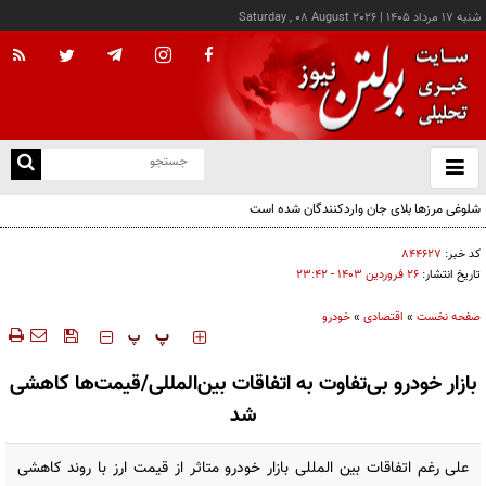
شنبه ۱۷ مرداد ۱۴۰۵
|
Saturday , 08 August 2026
از
و
ته
شلوغی مرزها بلای جان واردکنندگان شده است
ن
نو
کد خبر:
۸۴۴۶۲۷
تاریخ انتشار:
۲۶ فروردين ۱۴۰۳ - ۲۳:۴۲
صفحه نخست
»
اقتصادی
»
خودرو
‍‍‍ پ
پ
بازار خودرو بی‌تفاوت به اتفاقات بین‌المللی/قیمت‌ها کاهشی
شد
علی رغم اتفاقات بین المللی بازار خودرو متاثر از قیمت ارز با روند کاهشی