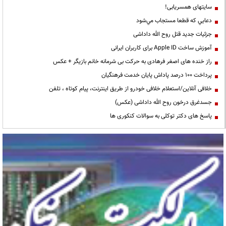
سایتهای همسریابی!
دعايي كه قطعا مستجاب مي‌شود
جزئیات جدید قتل روح الله داداشی
آموزش ساخت Apple ID برای کاربران ایرانی
راز خنده های اصغر فرهادی به حرکت بی شرمانه خانم بازیگر + عکس
پرداخت ۱۰۰ درصد پاداش پایان خدمت فرهنگیان
خلافی آنلاین/استعلام خلافی خودرو از طریق اینترنت، پیام کوتاه ، تلفن
جسدغرق درخون روح الله داداشی (عکس)
پاسخ های دکتر توکلی به سوالات کنکوری ها