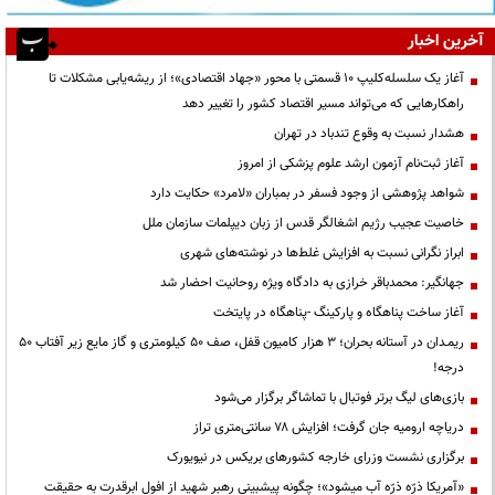
آخرین اخبار
آغاز یک سلسله‌کلیپ ۱۰ قسمتی با محور «جهاد اقتصادی»؛ از ریشه‌یابی مشکلات تا
راهکارهایی که می‌تواند مسیر اقتصاد کشور را تغییر دهد
هشدار نسبت به وقوع تندباد در تهران
آغاز ثبت‌نام آزمون ارشد علوم پزشکی از امروز
شواهد پژوهشی از وجود فسفر در بمباران «لامرد» حکایت دارد
خاصیت عجیب رژیم اشغالگر قدس از زبان دیپلمات سازمان ملل
ابراز نگرانی نسبت به افزایش غلط‌ها در نوشته‌های شهری
جهانگیر: محمدباقر خرازی به دادگاه ویژه روحانیت احضار شد
آغاز ساخت پناهگاه و پارکینگ -پناهگاه در پایتخت
ریمـدان در آستانه بحران؛ ۳ هزار کامیون قفل، صف ۵۰ کیلومتری و گاز مایع زیر آفتاب ۵۰
درجه!
بازی‌های لیگ برتر فوتبال با تماشاگر برگزار می‌شود
دریاچه ارومیه جان گرفت؛ افزایش ۷۸ سانتی‌متری تراز
برگزاری نشست وزرای خارجه کشورهای بریکس در نیویورک
«آمریکا ذرّه ذرّه آب میشود»؛ چگونه پیشبینی رهبر شهید از افول ابرقدرت به حقیقت