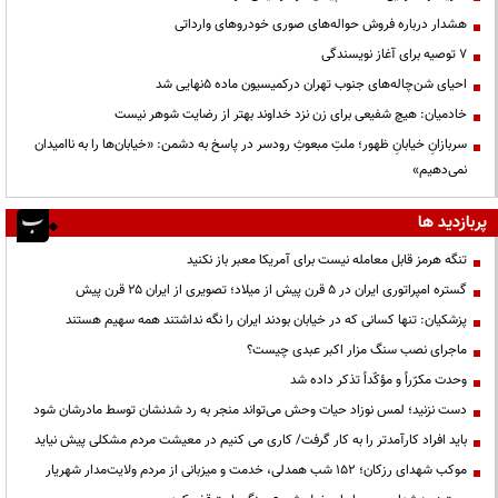
هشدار درباره فروش حواله‌های صوری خودروهای وارداتی
۷ توصیه برای آغاز نویسندگی
احیای شن‌چاله‌های جنوب تهران درکمیسیون ماده ۵نهایی شد
خادمیان: هیچ شفیعی برای زن نزد خداوند بهتر از رضایت شوهر نیست
سربازانِ خیابانِ ظهور؛ ملتِ مبعوثِ رودسر در پاسخ به دشمن: «خیابان‌ها را به ناامیدان
نمی‌دهیم»
پربازدید ها
تنگه هرمز قابل معامله نیست برای آمریکا معبر باز نکنید
گستره امپراتوری ایران در ۵ قرن پیش از میلاد؛ تصویری از ایران ۲۵ قرن پیش
پزشکیان: تنها کسانی که در خیابان بودند ایران را نگه نداشتند همه سهیم هستند
ماجرای نصب سنگ مزار اکبر عبدی چیست؟
وحدت مکرّراً و مؤکّداً تذکر داده شد
دست نزنید؛ لمس نوزاد حیات وحش می‌تواند منجر به رد شدنشان توسط مادرشان شود
باید افراد کارآمدتر را به کار گرفت/ کاری می کنیم در معیشت مردم مشکلی پیش نیاید
موکب شهدای رزکان؛ ۱۵۲ شب همدلی، خدمت و میزبانی از مردم ولایت‌مدار شهریار