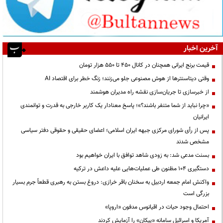
آخرین اخبار
قیمت‌ برنج ایرانی همچنان در کانال ۴۵۰ تا ۵۵۰ هزار تومان
وقتی دیتاسنترها از هوش مصنوعی جلو می‌زنند؛ زنگ خطر برای اقتصاد AI
از خبرسازی تا جریان‌سازی نقشه راه مدیران هوشمند
«چرا نباید از شما متنفر باشند؟»؛ پاسخ معنادار یک کاربر خارجی به قدرت و توانمندی
ایرانیان
پس از رأی شورای مرکزی جبهه ایران اسلامی؛ اعضای حقیقی و حقوقی دفتر سیاسی
مشخص شدند
بسنت مدعی شد: به زودی شاهد توافق با ایران خواهیم بود
دستگیری ۱۰۴ مظنون طی عملیات‌هایی علیه داعش در ترکیه
واکنش امام جمعه اردبیل به سخنان باقر خرازی: دروغ بستن به رهبری قطعاً جرم بسیار
بزرگی است
احتمال وجود حیات در اقیانوس مدفون «اروپا»
آمریکا و اسرائیل سامانه «پیکان» را آزمایش کردند