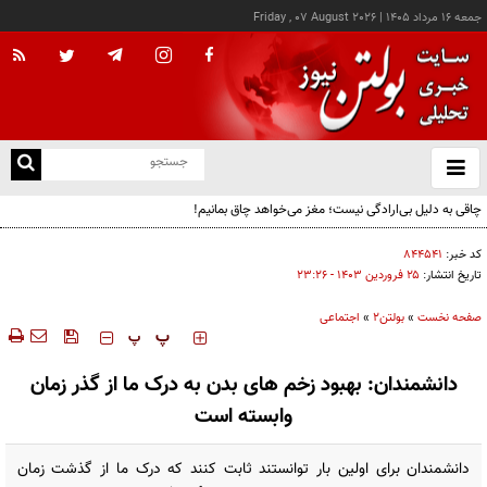
جمعه ۱۶ مرداد ۱۴۰۵
|
Friday , 07 August 2026
از
و
ته
چاقی به دلیل بی‌ارادگی نیست؛ مغز می‌خواهد چاق بمانیم!
ن
نو
کد خبر:
۸۴۴۵۴۱
تاریخ انتشار:
۲۵ فروردين ۱۴۰۳ - ۲۳:۲۶
صفحه نخست
»
بولتن2
»
اجتماعی
‍‍‍ پ
پ
دانشمندان: بهبود زخم های بدن به درک ما از گذر زمان
وابسته است
دانشمندان برای اولین بار توانستند ثابت کنند که درک ما از گذشت زمان