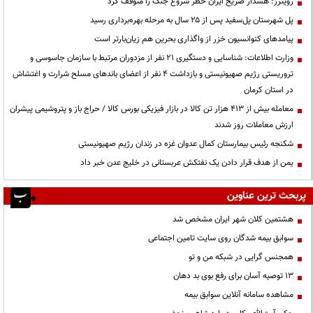
رویترز: هشدار صریح ایران خطر شروع جنگ را متوقف کرد
پل شهرستان پل‌سفید پس از ۲۵ سال به مرحله بهره‌برداری رسید
پیامدهای کنوانسیون خزر از واگذاری بحرین هم زیان‌بارتر است
وزارت اطلاعات: شناسایی و دستگیری ۲۱ نفر از مزدوران مرتبط با سازمان جاسوسی و
تروریستی رژیم صهیونیستی و بازداشت ۴ نفر از اعضای باندهای مسلح شرارت و اغتشاش
در استان کرمان
معامله بیش از ۴۱۳ هزار تن کالا در بازار فیزیکی بورس کالا / حراج باز و پتروشیمی پیشران
ارزش معاملات روز شدند
شکنجه رئیس بیمارستان کمال عدوان غزه در زندان رژیم صهیونیستی
یمن از هدف قرار دادن یک نفتکش عربستانی در خلیج عدن خبر داد
پربحث ترین عناوین
هشتمین کلان شهر ایران مشخص شد
سوابق بیمه شدگان روی سایت تامین اجتماعی
همجنس گرایی در شبکه من و تو
13 توصیه آسان برای رفع بوی بد دهان
مشاهده سامانه آنلاين سوابق بیمه