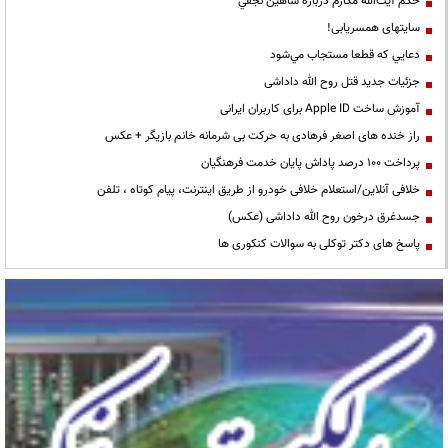
حكم آيت‌الله مكارم درباره شاهين نجفي
سایتهای همسریابی!
دعايي كه قطعا مستجاب مي‌شود
جزئیات جدید قتل روح الله داداشی
آموزش ساخت Apple ID برای کاربران ایرانی
راز خنده های اصغر فرهادی به حرکت بی شرمانه خانم بازیگر + عکس
پرداخت ۱۰۰ درصد پاداش پایان خدمت فرهنگیان
خلافی آنلاین/استعلام خلافی خودرو از طریق اینترنت، پیام کوتاه ، تلفن
جسدغرق درخون روح الله داداشی (عکس)
پاسخ های دکتر توکلی به سوالات کنکوری ها