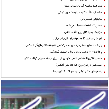
مشاهده سامانه آنلاين سوابق بیمه
حكم آيت‌الله مكارم درباره شاهين نجفي
سایتهای همسریابی!
دعايي كه قطعا مستجاب مي‌شود
جزئیات جدید قتل روح الله داداشی
آموزش ساخت Apple ID برای کاربران ایرانی
راز خنده های اصغر فرهادی به حرکت بی شرمانه خانم بازیگر + عکس
پرداخت ۱۰۰ درصد پاداش پایان خدمت فرهنگیان
خلافی آنلاین/استعلام خلافی خودرو از طریق اینترنت، پیام کوتاه ، تلفن
جسدغرق درخون روح الله داداشی (عکس)
پاسخ های دکتر توکلی به سوالات کنکوری ها