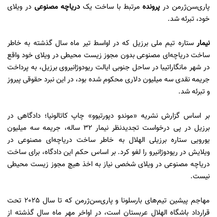
پاری‌سن‌ژرمن در
پرونده
مرتبط با ساخت یک
دریاچه مصنوعی
در ویلای
خود، تبرئه شد.
نیمار
ستاره تیم ملی برزیل که در اواسط تیر ماه سال گذشته به خاطر
ساخت دریاچه‌ای مصنوعی بدون مجوز زیست محیطی در ویلای خود واقع
در شهر مانگاراتیبا در ساحل جنوبی ایالت ریودوژانیروی برزیل، به پرداخت
جریمه نقدی سه میلیون دلاری محکوم شده بود، در این نبرد حقوقی پیروز
و تبرئه شد.
بر اساس گزارش نشریه «موندو دپورتیوو» چاپ کاتالونیا؛ دادگاهی در
برزیل در پی درخواست تجدیدنظر نیمار 32 ساله، جریمه سه میلیون
یورویی ستاره برزیلی الهلال به خاطر ساخت دریاچه‌ای مصنوعی در
ویلایش در ریودوژانیرو را لغو کرد. بر اساس حکم این دادگاه، برای ساخت
دریاچه مصنوعی در ویلای شخصی نیاز به اخذ هیچ مجوز زیست محیطی
نیست.
مهاجم پیشین تیم‌های بارسلونا و پاری‌سن‌ژرمن که تا سال 2025 تحت
قرارداد باشگاه الهلال عربستان است، در اواخر مهر ماه سال گذشته از