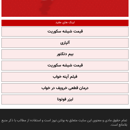
لینک های مفید
قیمت شیشه سکوریت
آلپاری
بیم دتکتور
قیمت شیشه سکوریت
فیلم آپنه خواب
درمان قطعی خروپف در خواب
لیزر فوتونا
تمام حقوق مادی و معنوی این سایت متعلق به بولتن نیوز است و استفاده از مطالب با ذکر منبع
بلامانع است.