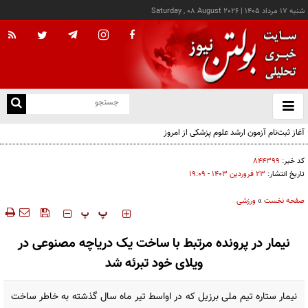
شنبه ۱۷ مرداد ۱۴۰۵
|
Saturday , 08 August 2026
از
و
ته
آغاز ثبت‌نام آزمون ارشد علوم پزشکی از امروز
ن
نو
کد خبر:
۸۴۴۳۹۹
تاریخ انتشار:
۲۳ فروردين ۱۴۰۳ - ۱۹:۰۹
صفحه نخست
»
ورزشی
‍‍‍ پ
پ
نیمار در پرونده مرتبط با ساخت یک دریاچه مصنوعی در
ویلای خود تبرئه شد
نیمار ستاره تیم ملی برزیل که در اواسط تیر ماه سال گذشته به خاطر ساخت