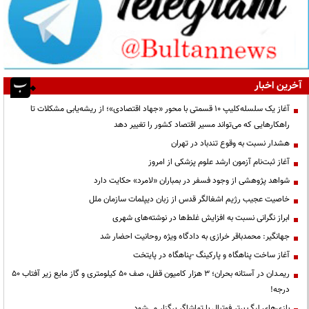
آخرین اخبار
آغاز یک سلسله‌کلیپ ۱۰ قسمتی با محور «جهاد اقتصادی»؛ از ریشه‌یابی مشکلات تا
راهکارهایی که می‌تواند مسیر اقتصاد کشور را تغییر دهد
هشدار نسبت به وقوع تندباد در تهران
آغاز ثبت‌نام آزمون ارشد علوم پزشکی از امروز
شواهد پژوهشی از وجود فسفر در بمباران «لامرد» حکایت دارد
خاصیت عجیب رژیم اشغالگر قدس از زبان دیپلمات سازمان ملل
ابراز نگرانی نسبت به افزایش غلط‌ها در نوشته‌های شهری
جهانگیر: محمدباقر خرازی به دادگاه ویژه روحانیت احضار شد
آغاز ساخت پناهگاه و پارکینگ -پناهگاه در پایتخت
ریمـدان در آستانه بحران؛ ۳ هزار کامیون قفل، صف ۵۰ کیلومتری و گاز مایع زیر آفتاب ۵۰
درجه!
بازی‌های لیگ برتر فوتبال با تماشاگر برگزار می‌شود