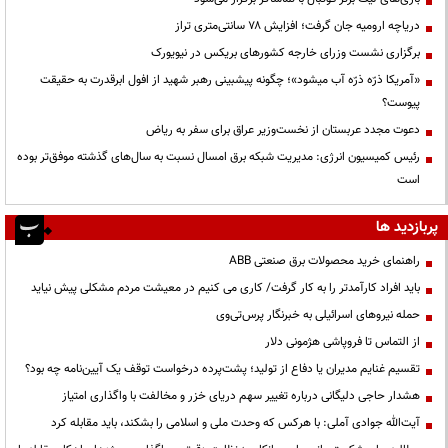
دریاچه ارومیه جان گرفت؛ افزایش ۷۸ سانتی‌متری تراز
برگزاری نشست وزرای خارجه کشورهای بریکس در نیویورک
«آمریکا ذرّه ذرّه آب میشود»؛ چگونه پیشبینی رهبر شهید از افول ابرقدرت به حقیقت
پیوست؟
دعوت مجدد عربستان از نخست‌وزیر عراق برای سفر به ریاض
رئیس کمیسیون انرژی: مدیریت شبکه برق امسال نسبت به سال‌های گذشته موفق‌تر بوده
است
پربازدید ها
راهنمای خرید محصولات برق صنعتی ABB
باید افراد کارآمدتر را به کار گرفت/ کاری می کنیم در معیشت مردم مشکلی پیش نیاید
حمله نیروهای اسرائیلی به خبرنگار پرس‌تی‌وی
از التماس تا فروپاشی هژمونی دلار
تقسیم غنایم مدیران یا دفاع از تولید؛ پشت‌پرده درخواست توقف یک آیین‌نامه چه بود؟
هشدار حاجی دلیگانی درباره تغییر سهم دریای خزر و مخالفت با واگذاری امتیاز
آیت‌الله جوادی آملی: با هرکس که وحدت ملی و اسلامی را بشکند، باید مقابله کرد