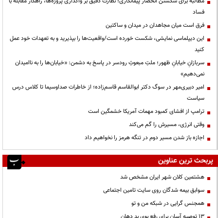
مطالبه برای شکستن انحصار پیمانکاری؛ نظارت دقیق بر واگذاری پروژه‌ها، راهکار مقابله با
فساد
فرق است میان مجاهدان در میدان و ساکتین
این دیپلماسی نمایشی، شکست خورده است/واقعیت‌ها را بپذیرید و به تعهدات خود عمل
کنید
سربازانِ خیابانِ ظهور؛ ملتِ مبعوثِ رودسر در پاسخ به دشمن: «خیابان‌ها را به ناامیدان
نمی‌دهیم»
امیر دبیری‌مهر در سوگ دکتر ابوالقاسم قاسم‌زاده؛ از خاطرات صداوسیما تا کلاس درس
سیاست
ترامپ از افشای کمبود مهمات آمریکا خشمگین است
وقتی انرژی، مسیرش را گم می‌کند
اجازه باز شدن مسیر دوم در تنگه هرمز را نخواهیم داد
پربحث ترین عناوین
هشتمین کلان شهر ایران مشخص شد
سوابق بیمه شدگان روی سایت تامین اجتماعی
همجنس گرایی در شبکه من و تو
13 توصیه آسان برای رفع بوی بد دهان