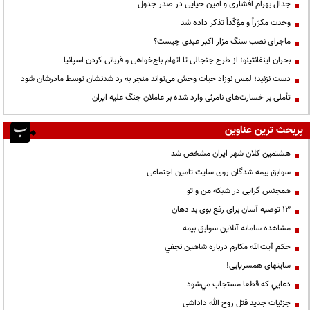
جدال بهرام افشاری و امین حیایی در صدر جدول
وحدت مکرّراً و مؤکّداً تذکر داده شد
ماجرای نصب سنگ مزار اکبر عبدی چیست؟
بحران اینفانتینو؛ از طرح جنجالی تا اتهام باج‌خواهی و قربانی کردن اسپانیا
دست نزنید؛ لمس نوزاد حیات وحش می‌تواند منجر به رد شدنشان توسط مادرشان شود
تأملی بر خسارت‌های نامرئی وارد شده بر عاملان جنگ علیه ایران
پربحث ترین عناوین
هشتمین کلان شهر ایران مشخص شد
سوابق بیمه شدگان روی سایت تامین اجتماعی
همجنس گرایی در شبکه من و تو
13 توصیه آسان برای رفع بوی بد دهان
مشاهده سامانه آنلاين سوابق بیمه
حكم آيت‌الله مكارم درباره شاهين نجفي
سایتهای همسریابی!
دعايي كه قطعا مستجاب مي‌شود
جزئیات جدید قتل روح الله داداشی