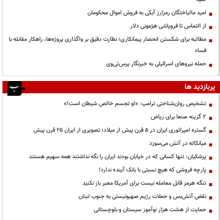
امید مالباختگان رمزارز آبکی به فروش اموال محکومان
از التماس تا فروپاشی هژمونی دلار
مطالبه برای شکستن انحصار پیمانکاری؛ نظارت دقیق بر واگذاری پروژه‌ها، راهکار مقابله با
فساد
حمله نیروهای اسرائیلی به خبرنگار پرس‌تی‌وی
پربازدید ها
تشخیص روان‌شناختی ترامپ: «او تجسم خالص شیطان است!»
۲ گزینه صنعا برای ریاض
گستره امپراتوری ایران در ۵ قرن پیش از میلاد؛ تصویری از ایران ۲۵ قرن پیش
میانکاله در آتش می‌سوزد
پزشکیان: تنها کسانی که در خیابان بودند ایران را نگه نداشتند همه سهیم هستند
پارچه فروشی که هیچ نسبتی با بانک آینده ندارد!
تنگه هرمز قابل معامله نیست برای آمریکا معبر باز نکنید
نقض آتش‌بس و حملات رژیم صهیونیستی به جنوب لبنان
حمایت از هشت هزار نوآموز سیستان و بلوچستانی