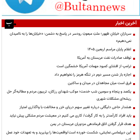
آخرین اخبار
سربازانِ خیابانِ ظهور؛ ملتِ مبعوثِ رودسر در پاسخ به دشمن: «خیابان‌ها را به ناامیدان
نمی‌دهیم»
اعلام پایان مراسم اربعین ۱۴۰۵
توقف صادرات نفت عربستان به آمریکا
ترامپ از افشای کمبود مهمات آمریکا خشمگین است
اجازه باز شدن مسیر دوم در تنگه هرمز را نخواهیم داد
فرق است میان مجاهدان در میدان و ساکتین
یکصد و پنجاه و سومین شب خدمت؛ موکب شهدای رزکان، تریبون مردم و مطالبه‌گر حل
ریشه‌ای مشکلات شهری
هشدار حاجی دلیگانی درباره تغییر سهم دریای خزر و مخالفت با واگذاری امتیاز
باید افراد کارآمدتر را به کار گرفت/ کاری می کنیم در معیشت مردم مشکلی پیش نیاید
هدف قرار گرفتن اتاق‌ فرماندهی مزدوران عربستان در یمن
این دیپلماسی نمایشی، شکست خورده است/واقعیت‌ها را بپذیرید و به تعهدات خود عمل
کنید