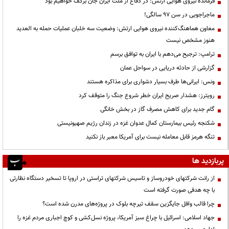
فرمانده نیروی هوایی ارتش: در دفاع از ملت ایران جان برکف خواهیم بود
ماجراجویی در سن ۹۷ سالگی!
معاون هماهنگ‌کننده نیروی هوایی ارتش: وضعیت سه خلبان عملیات حمله به العدید
هنوز مشخص نیست
ترامپ: ترجیح می‌دهم با ایران به توافق برسم
گزارشی از حادثه دریایی در سواحل عمان
ونس: ایرانی‌ها طرف بسیار دشواری برای مذاکره هستند
رویترز: هشدار صریح ایران خطر شروع جنگ را متوقف کرد
گام جدید برای کاهش مصرف گاز در بخش خانگی
شکنجه رئیس بیمارستان کمال عدوان غزه در زندان رژیم صهیونیستی
تنگه هرمز قابل معامله نیست برای آمریکا معبر باز نکنید
پربازدید ها
از رانت‌ شرکتهای خودروساز و تاسیس شرکتهای تراستی در اروپا تا تسخیر دستگاه نظارتی
با چه هدفی صورت گرفته است
چرا قالب وافل جایگزین سقف تیرچه بلوک در پروژه‌های مدرن شده است؟
جهاد اسلامی: اسرائیل با چراغ سبز آمریکا، پروژه نسل‌کشی و کوچ اجباری مردم غزه را