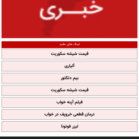
لینک های مفید
قیمت شیشه سکوریت
آلپاری
بیم دتکتور
قیمت شیشه سکوریت
فیلم آپنه خواب
درمان قطعی خروپف در خواب
لیزر فوتونا