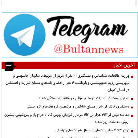
آخرین اخبار
وزارت اطلاعات: شناسایی و دستگیری ۲۱ نفر از مزدوران مرتبط با سازمان جاسوسی و
تروریستی رژیم صهیونیستی و بازداشت ۴ نفر از اعضای باندهای مسلح شرارت و اغتشاش
در استان کرمان
دو تروریست در عملیات نیروهای عراقی در «الانبار» دستگیر شدند
دستگیری ۸ نفر از اشرار مسلح شاخص و مرتبطین گروهک‌های تروریستی
معامله بیش از ۴۱۳ هزار تن کالا در بازار فیزیکی بورس کالا / حراج باز و پتروشیمی پیشران
ارزش معاملات روز شدند
تهاتر ۱۶۷۳ میلیارد تومان از اموال شرکت‌های تراستی