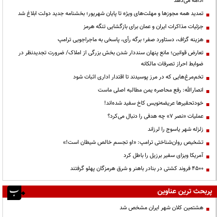
ادامه می‌دهد
تمدید همه مجوزها و مهلت‌های ویژه تا پایان شهریور؛ بخشنامه جدید دولت ابلاغ شد
جزئیات مذاکرات ایران و عمان برای بازگشایی تنگه هرمز
هزینه گزاف، دستاورد صفر؛ برگه رأی، پاسخی به ماجراجویی ترامپ
تعارض قوانین؛ مانع پنهان سنددار شدن بخش بزرگی از املاک/ ضرورت تجدیدنظر در
ضوابط احراز تصرفات مالکانه
تخم‌مرغ‌هایی که در مرز پوسیدند تا اقتدار اداری اثبات شود
انصارالله: رفع محاصره یمن مطالبه اصلی ماست
خودتحقیرها عریضه‌نویس کاخ سفید شده‌اند!
عملیات «نصر ۷» چه هدفی را دنبال می‌کرد؟
زلزله شهر یاسوج را لرزاند
تشخیص روان‌شناختی ترامپ: «او تجسم خالص شیطان است!»
آمریکا ویزای سفیر برزیل را باطل کرد
۴۵۰۰ فروند کشتی در بنادر باهنر و شرق هرمزگان پهلو گرفتند
پربحث ترین عناوین
هشتمین کلان شهر ایران مشخص شد