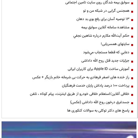
سوابق بیمه شدگان روی سایت تامین اجتماعی
همجنس گرایی در شبکه من و تو
13 توصیه آسان برای رفع بوی بد دهان
مشاهده سامانه آنلاين سوابق بیمه
حكم آيت‌الله مكارم درباره شاهين نجفي
سایتهای همسریابی!
دعايي كه قطعا مستجاب مي‌شود
جزئیات جدید قتل روح الله داداشی
آموزش ساخت Apple ID برای کاربران ایرانی
راز خنده های اصغر فرهادی به حرکت بی شرمانه خانم بازیگر + عکس
پرداخت ۱۰۰ درصد پاداش پایان خدمت فرهنگیان
خلافی آنلاین/استعلام خلافی خودرو از طریق اینترنت، پیام کوتاه ، تلفن
جسدغرق درخون روح الله داداشی (عکس)
پاسخ های دکتر توکلی به سوالات کنکوری ها