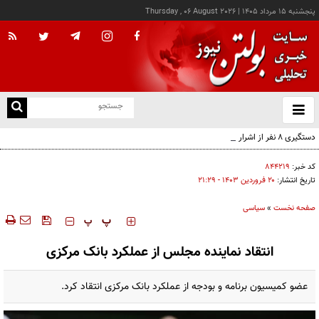
پنجشنبه ۱۵ مرداد ۱۴۰۵
|
Thursday , 06 August 2026
از
و
ته
دستگیری ۸ نفر از اشرار مسلح شاخص و مرتبطین گروهک‌های تروریستی
ن
نو
کد خبر:
۸۴۴۲۱۹
تاریخ انتشار:
۲۰ فروردين ۱۴۰۳ - ۲۱:۲۹
صفحه نخست
»
سیاسی
‍‍‍ پ
پ
انتقاد نماینده مجلس از عملکرد بانک مرکزی
عضو کمیسیون برنامه و بودجه از عملکرد بانک مرکزی انتقاد کرد.