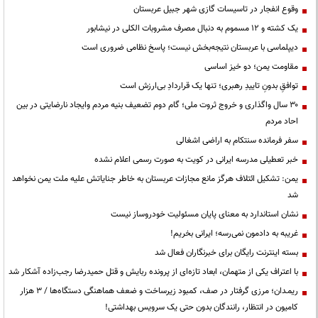
وقوع انفجار در تاسیسات گازی شهر جبیل عربستان
یک کشته و ۱۲ مسموم به دنبال مصرف مشروبات الکلی در نیشابور
دیپلماسی با عربستان نتیجه‌بخش نیست؛ پاسخ نظامی ضروری است
مقاومت یمن؛ دو خیز اساسی
توافقِ بدونِ تاییدِ رهبری؛ تنها یک قراردادِ بی‌ارزش است
۳۰ سال واگذاری و خروج ثروت ملی؛ گام دوم تضعیف بنیه مردم وایجاد نارضایتی در بین
احاد مردم
سفر فرمانده سنتکام به اراضی اشغالی
خبر تعطیلی مدرسه ایرانی در کویت به صورت رسمی اعلام نشده
یمن: تشکیل ائتلاف هرگز مانع مجازات عربستان به خاطر جنایاتش علیه ملت یمن نخواهد
شد
نشان استاندارد به معنای پایان مسئولیت خودروساز نیست
غریبه به دادمون نمی‌رسه؛ ایرانی بخریم!
بسته اینترنت رایگان برای خبرنگاران فعال شد
با اعتراف یکی از متهمان، ابعاد تازه‌ای از پرونده ربایش و قتل حمیدرضا رجب‌زاده آشکار شد
ریمـدان؛ مرزی گرفتار در صف، کمبود زیرساخت و ضعف هماهنگی دستگاه‌ها / ۳ هزار
کامیون در انتظار، رانندگان بدون حتی یک سرویس بهداشتی!