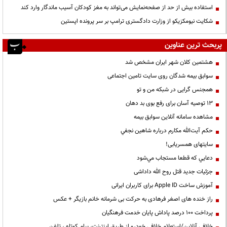
استفاده بیش از حد از صفحه‌نمایش می‌تواند به مغز کودکان آسیب ماندگار وارد کند
شکایت نیومکزیکو از وزارت دادگستری ترامپ بر سر پرونده اپستین
پربحث ترین عناوین
هشتمین کلان شهر ایران مشخص شد
سوابق بیمه شدگان روی سایت تامین اجتماعی
همجنس گرایی در شبکه من و تو
13 توصیه آسان برای رفع بوی بد دهان
مشاهده سامانه آنلاين سوابق بیمه
حكم آيت‌الله مكارم درباره شاهين نجفي
سایتهای همسریابی!
دعايي كه قطعا مستجاب مي‌شود
جزئیات جدید قتل روح الله داداشی
آموزش ساخت Apple ID برای کاربران ایرانی
راز خنده های اصغر فرهادی به حرکت بی شرمانه خانم بازیگر + عکس
پرداخت ۱۰۰ درصد پاداش پایان خدمت فرهنگیان
خلافی آنلاین/استعلام خلافی خودرو از طریق اینترنت، پیام کوتاه ، تلفن