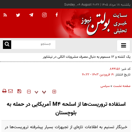
يکشنبه ۱۸ مرداد ۱۴۰۵
|
Sunday , 09 August 2026
از
و
ته
ن
نو
کد خبر:
۸۴۴۱۵۶
تاریخ انتشار:
۱۹ فروردين ۱۴۰۳ - ۲۰:۲۲
صفحه نخست
»
سیاسی
‍‍‍ پ
پ
استفاده تروریست‌ها از اسلحه M۴ آمریکایی در حمله به
بلوچستان
خبرنگار تسنیم به اطلاعات تازه‌ای از تجیهزات بسیار پیشرفته تروریست‌ها در