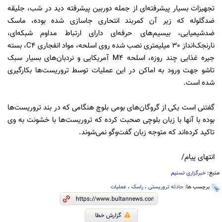
تجهیزات بسیار پیشرفته‌ای از جمله دوربین پیشرفته دید در شب، جلیقه
ضدگلوله که زیر آن کمربند انتحاری جاسازی شده بوده، ماسک
ضدشیمیایی، بیسیم‌های حرفه‌ای دارای ارتباط مداوم شبکه‌ای،
نارنجک‌انداز 30 میلیمتری نصب شده روی اسلحه، مواد انفجاری C4، بسته
جیره غذایی چند روزه، اسلحه M4 آمریکایی و نردبان‌های بسیار سبک
تاشو جهت ورود به اماکن در این عملیات توسط تروریست‌ها بکارگیری
شده است.
گفتنی است یکی از گروگان‌های بومی بلوچ هنگامی که در بند تروریست‌ها
بوده با آنها با زبان بلوچی صحبت کرده که تروریست‌ها با خشونت به وی
تاکید کرده‌اند که متوجه زبان گفت‌وگو نمی‌شوند.
انتهای پیام/
منبع:
خبرگزاری تسنیم
برچسب ها:
حادثه تروریستی
،
راسک
،
عملیات
گزارش خطا