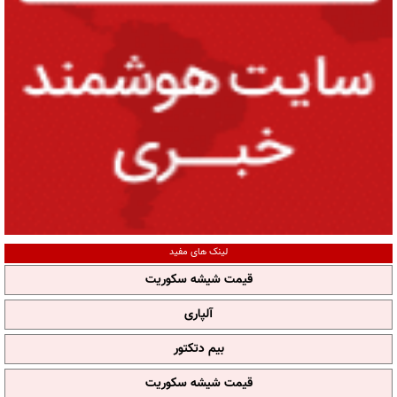
لینک های مفید
قیمت شیشه سکوریت
آلپاری
بیم دتکتور
قیمت شیشه سکوریت