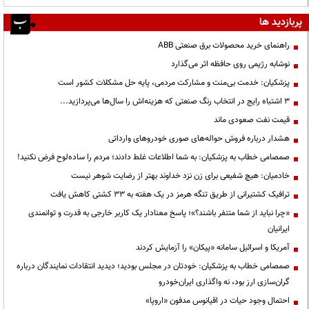
پربازدید ها
راهنمای خرید محصولات برق صنعتی ABB
نوشابه رژیمی روی حافظه اثر می‌گذارد
پزشکیان: خدمت بی‌منت و مشارکت مردمی، پایه حل مشکلات کشور است
3 اشتباه رایج در انتخاب رنگ صنعتی که هزینه‌اش را سال‌ها می‌پردازید...
قیمت نفت صعودی ماند
هشدار درباره فروش حواله‌های صوری خودروهای وارداتی
صمصامی خطاب به پزشکیان: به شما اطلاعات غلط دادند؛ مردم را ساده‌لوح فرض نکنید!
خادمیان: هیچ شفیعی برای زن نزد خداوند بهتر از رضایت شوهر نیست
ترافیک کشتیرانی از طریق تنگه هرمز در یک هفته به ۳۳ کشتی کاهش یافت
«چرا نباید از شما متنفر باشند؟»؛ پاسخ معنادار یک کاربر خارجی به قدرت و توانمندی
ایرانیان
آمریکا و اسرائیل سامانه «پیکان» را آزمایش کردند
صمصامی خطاب به پزشکیان: خودتان در مجلس بودید؛ دیدید انتقادات نمایندگان درباره
گران‌سازی ارز بود، نه واگذاری ایران‌خودرو
احتمال وجود حیات در اقیانوس مدفون «اروپا»