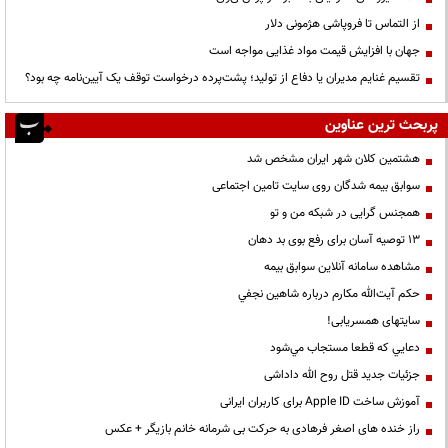
از التماس تا فروپاشی هژمونی دلار
جهان با افزایش قیمت مواد غذایی مواجه است
تقسیم غنایم مدیران یا دفاع از تولید؛ پشت‌پرده درخواست توقف یک آیین‌نامه چه بود؟
پربحث ترین عناوین
هشتمین کلان شهر ایران مشخص شد
سوابق بیمه شدگان روی سایت تامین اجتماعی
همجنس گرایی در شبکه من و تو
13 توصیه آسان برای رفع بوی بد دهان
مشاهده سامانه آنلاين سوابق بیمه
حكم آيت‌الله مكارم درباره شاهين نجفي
سایتهای همسریابی!
دعايي كه قطعا مستجاب مي‌شود
جزئیات جدید قتل روح الله داداشی
آموزش ساخت Apple ID برای کاربران ایرانی
راز خنده های اصغر فرهادی به حرکت بی شرمانه خانم بازیگر + عکس