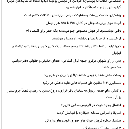
صمصامی خطاب به پزشکیان: خودتان در مجلس بودید؛ دیدید انتقادات نمایندگان درباره
گران‌سازی ارز بود، نه واگذاری ایران‌خودرو
پزشکیان: خدمت بی‌منت و مشارکت مردمی، پایه حل مشکلات کشور است
قیمت‌ برنج ایرانی همچنان در کانال ۴۵۰ تا ۵۵۰ هزار تومان
وقتی دیتاسنترها از هوش مصنوعی جلو می‌زنند؛ زنگ خطر برای اقتصاد AI
از خبرسازی تا جریان‌سازی نقشه راه مدیران هوشمند
«چرا نباید از شما متنفر باشند؟»؛ پاسخ معنادار یک کاربر خارجی به قدرت و توانمندی
ایرانیان
پس از رأی شورای مرکزی جبهه ایران اسلامی؛ اعضای حقیقی و حقوقی دفتر سیاسی
مشخص شدند
بسنت مدعی شد: به زودی شاهد توافق با ایران خواهیم بود
دستگیری ۱۰۴ مظنون طی عملیات‌هایی علیه داعش در ترکیه
واکنش امام جمعه اردبیل به سخنان باقر خرازی: دروغ بستن به رهبری قطعاً جرم بسیار
بزرگی است
احتمال وجود حیات در اقیانوس مدفون «اروپا»
آمریکا و اسرائیل سامانه «پیکان» را آزمایش کردند
هشدار درباره فروش حواله‌های صوری خودروهای وارداتی
۷ توصیه برای آغاز نویسندگی