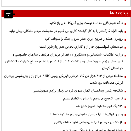
پربازدید ها
تنگه هرمز قابل معامله نیست برای آمریکا معبر باز نکنید
باید افراد کارآمدتر را به کار گرفت/ کاری می کنیم در معیشت مردم مشکلی پیش نیاید
رویترز: هشدار صریح ایران خطر شروع جنگ را متوقف کرد
پیامدهای کنوانسیون خزر از واگذاری بحرین هم زیان‌بارتر است
وزارت اطلاعات: شناسایی و دستگیری ۲۱ نفر از مزدوران مرتبط با سازمان جاسوسی و
تروریستی رژیم صهیونیستی و بازداشت ۴ نفر از اعضای باندهای مسلح شرارت و اغتشاش
در استان کرمان
معامله بیش از ۴۱۳ هزار تن کالا در بازار فیزیکی بورس کالا / حراج باز و پتروشیمی پیشران
ارزش معاملات روز شدند
شکنجه رئیس بیمارستان کمال عدوان غزه در زندان رژیم صهیونیستی
ترامپ: ترجیح می‌دهم با ایران به توافق برسم
کالابرگ این خانوارها امروز شارژ شد
ونس: ایرانی‌ها طرف بسیار دشواری برای مذاکره هستند
از دشمن ذره ای امید خیرخواهی نباید داشته باشیم
حمله نیروهای اسرائیلی به خبرنگار پرس‌تی‌وی