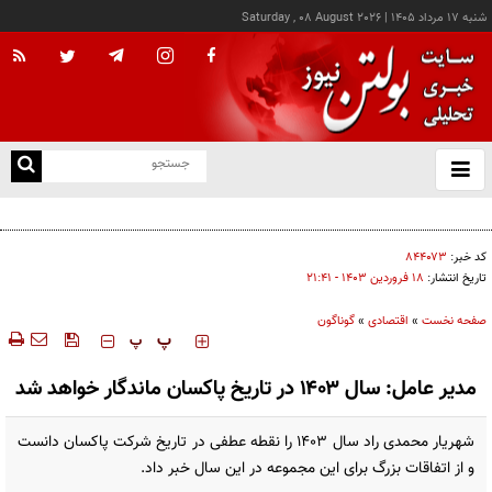
شنبه ۱۷ مرداد ۱۴۰۵
|
Saturday , 08 August 2026
از
و
ته
کالابرگ این خانوارها امروز شارژ شد
ن
نو
کد خبر:
۸۴۴۰۷۳
تاریخ انتشار:
۱۸ فروردين ۱۴۰۳ - ۲۱:۴۱
صفحه نخست
»
اقتصادی
»
گوناگون
‍‍‍ پ
پ
مدیر عامل: سال ۱۴۰۳ در تاریخ پاکسان ماندگار خواهد شد
شهریار محمدی راد سال ۱۴۰۳ را نقطه عطفی در تاریخ شرکت پاکسان دانست
و از اتفاقات بزرگ برای این مجموعه در این سال خبر داد.