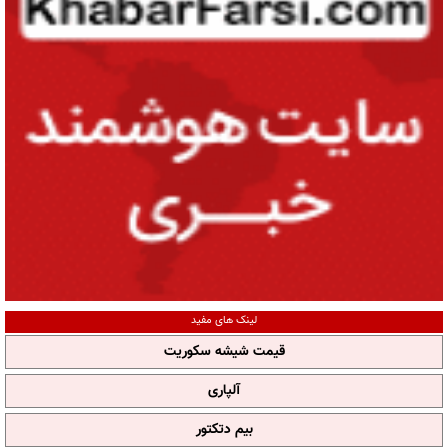
لینک های مفید
قیمت شیشه سکوریت
آلپاری
بیم دتکتور