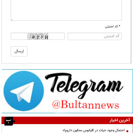
* کد امنیتی
آخرین اخبار
احتمال وجود حیات در اقیانوس مدفون «اروپا»