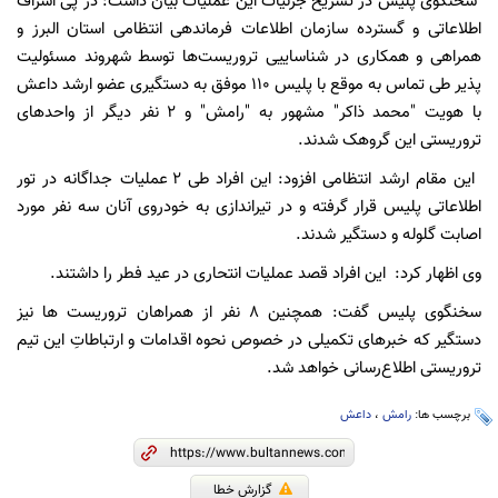
سخنگوی پلیس در تشریح جزئیات این عملیات بیان داشت: در پی اشراف
اطلاعاتی و گسترده سازمان اطلاعات فرماندهی انتظامی استان البرز و
همراهی و همکاری در شناساییی تروریست‌ها توسط شهروند مسئولیت
پذیر طی تماس به موقع با پلیس ۱۱۰ موفق به دستگیری عضو ارشد داعش
با هویت "محمد ذاکر" مشهور به "رامش" و ۲ نفر دیگر از واحدهای
تروریستی این گروهک شدند.
این مقام ارشد انتظامی افزود: این افراد طی ۲ عملیات جداگانه در تور
اطلاعاتی پلیس قرار گرفته و در تیراندازی به خودروی آنان سه نفر مورد
اصابت گلوله و دستگیر شدند.
وی اظهار کرد: این افراد قصد عملیات انتحاری در عید فطر را داشتند.
سخنگوی پلیس گفت: همچنین ۸ نفر از همراهان تروریست ها نیز
دستگیر که خبرهای تکمیلی در خصوص نحوه اقدامات و ارتباطاتِ این تیم
تروریستی اطلاع‌رسانی خواهد شد.
برچسب ها:
رامش
،
داعش
گزارش خطا