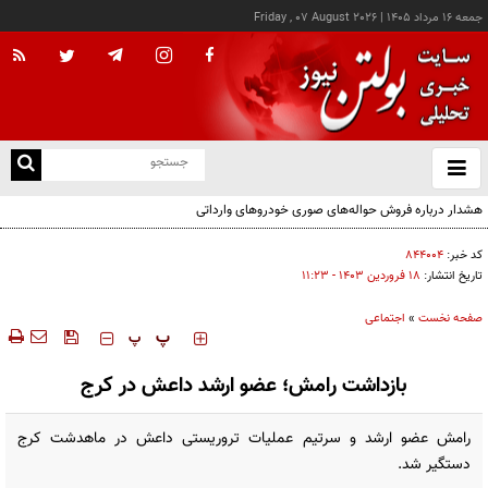
جمعه ۱۶ مرداد ۱۴۰۵
|
Friday , 07 August 2026
از
و
ته
هشدار درباره فروش حواله‌های صوری خودروهای وارداتی
ن
نو
کد خبر:
۸۴۴۰۰۴
تاریخ انتشار:
۱۸ فروردين ۱۴۰۳ - ۱۱:۲۳
صفحه نخست
»
اجتماعی
‍‍‍ پ
پ
بازداشت رامش؛ عضو ارشد داعش در کرج
رامش عضو ارشد و سرتیم عملیات تروریستی داعش در ماهدشت کرج
دستگیر شد.