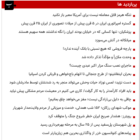
پربازدید ها
تنگه هرمز قابل معامله نیست برای آمریکا معبر باز نکنید
گستره امپراتوری ایران در ۵ قرن پیش از میلاد؛ تصویری از ایران ۲۵ قرن پیش
پزشکیان: تنها کسانی که در خیابان بودند ایران را نگه نداشتند همه سهیم هستند
میانکاله در آتش می‌سوزد
پارچه فروشی که هیچ نسبتی با بانک آینده ندارد!
وحدت مکرّراً و مؤکّداً تذکر داده شد
ماجرای نصب سنگ مزار اکبر عبدی چیست؟
بحران اینفانتینو؛ از طرح جنجالی تا اتهام باج‌خواهی و قربانی کردن اسپانیا
دست نزنید؛ لمس نوزاد حیات وحش می‌تواند منجر به رد شدنشان توسط مادرشان شود
باید افراد کارآمدتر را به کار گرفت/ کاری می کنیم در معیشت مردم مشکلی پیش نیاید
چاقی به دلیل بی‌ارادگی نیست؛ مغز می‌خواهد چاق بمانیم!
موکب شهدای رزکان؛ ۱۵۲ شب همدلی، خدمت و میزبانی از مردم ولایت‌مدار شهریار
رویترز: هشدار صریح ایران خطر شروع جنگ را متوقف کرد
پل شهرستان پل‌سفید پس از ۲۵ سال به مرحله بهره‌برداری رسید
پیامدهای کنوانسیون خزر از واگذاری بحرین هم زیان‌بارتر است