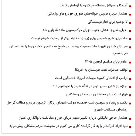
آمریکا و اسرائیل سامانه «پیکان» را آزمایش کردند
هشدار درباره فروش حواله‌های صوری خودروهای وارداتی
۷ توصیه برای آغاز نویسندگی
احیای شن‌چاله‌های جنوب تهران درکمیسیون ماده ۵نهایی شد
خادمیان: هیچ شفیعی برای زن نزد خداوند بهتر از رضایت شوهر نیست
سربازانِ خیابانِ ظهور؛ ملتِ مبعوثِ رودسر در پاسخ به دشمن: «خیابان‌ها را به ناامیدان
نمی‌دهیم»
اعلام پایان مراسم اربعین ۱۴۰۵
توقف صادرات نفت عربستان به آمریکا
ترامپ از افشای کمبود مهمات آمریکا خشمگین است
اجازه باز شدن مسیر دوم در تنگه هرمز را نخواهیم داد
فرق است میان مجاهدان در میدان و ساکتین
یکصد و پنجاه و سومین شب خدمت؛ موکب شهدای رزکان، تریبون مردم و مطالبه‌گر حل
ریشه‌ای مشکلات شهری
هشدار حاجی دلیگانی درباره تغییر سهم دریای خزر و مخالفت با واگذاری امتیاز
باید افراد کارآمدتر را به کار گرفت/ کاری می کنیم در معیشت مردم مشکلی پیش نیاید