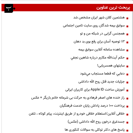
پربحث ترین عناوین
هشتمین کلان شهر ایران مشخص شد
سوابق بیمه شدگان روی سایت تامین اجتماعی
همجنس گرایی در شبکه من و تو
13 توصیه آسان برای رفع بوی بد دهان
مشاهده سامانه آنلاين سوابق بیمه
حكم آيت‌الله مكارم درباره شاهين نجفي
سایتهای همسریابی!
دعايي كه قطعا مستجاب مي‌شود
جزئیات جدید قتل روح الله داداشی
آموزش ساخت Apple ID برای کاربران ایرانی
راز خنده های اصغر فرهادی به حرکت بی شرمانه خانم بازیگر + عکس
پرداخت ۱۰۰ درصد پاداش پایان خدمت فرهنگیان
خلافی آنلاین/استعلام خلافی خودرو از طریق اینترنت، پیام کوتاه ، تلفن
جسدغرق درخون روح الله داداشی (عکس)
پاسخ های دکتر توکلی به سوالات کنکوری ها