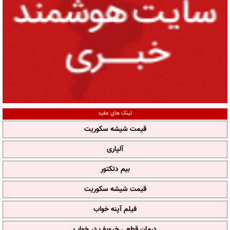
لینک های مفید
قیمت شیشه سکوریت
آلپاری
بیم دتکتور
قیمت شیشه سکوریت
فیلم آپنه خواب
درمان قطعی خروپف در خواب