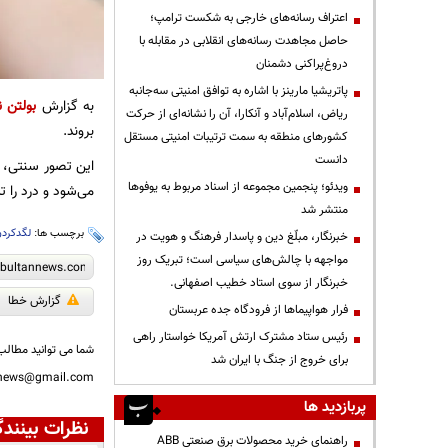
اعتراف رسانه‌های خارجی به شکست ترامپ؛
حاصل مجاهدت رسانه‌های انقلابی در مقابله با
دروغ‌پراکنی دشمنان
پاتریشیا مارینز با اشاره به توافق امنیتی سه‌جانبه
به گزارش
بولتن ن
ریاض، اسلام‌آباد و آنکارا، آن را نشانه‌ای از حرکت
بروند.
کشورهای منطقه به سمت ترتیبات امنیتی مستقل
دانست
این تصور سنتی، 
ویدئو؛ پنجمین مجموعه از اسناد مربوط به یوفوها
می‌شود و درد را ت
منتشر شد
برچسب ها:
لگدکرد
خبرنگار، مبلّغ دین و پاسدار فرهنگ و هویت در
مواجهه با چالش‌های سیاسی است؛ تبریک روز
خبرنگار از سوی استاد خطیب اصفهانی.
گزارش خطا
فرار هواپیماها از فرودگاه جده عربستان
رئیس ستاد مشترک ارتش آمریکا خواستار راهی
شما می توانید مطالب 
برای خروج از جنگ با ایران شد
nnews@gmail.com
پربازدید ها
نظرات بینندگ
راهنمای خرید محصولات برق صنعتی ABB