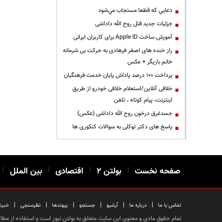
دعايي كه قطعا مستجاب مي‌شود
جزئیات جدید قتل روح الله داداشی
آموزش ساخت Apple ID برای کاربران ایرانی
راز خنده های اصغر فرهادی به حرکت بی شرمانه
خانم بازیگر + عکس
پرداخت ۱۰۰ درصد پاداش پایان خدمت فرهنگیان
خلافی آنلاین/استعلام خلافی خودرو از طریق
اینترنت، پیام کوتاه ، تلفن
جسدغرق درخون روح الله داداشی (عکس)
پاسخ های دکتر توکلی به سوالات کنکوری ها
صفحه نخست
|
بولتن ۲
|
اقتصادی
|
بین الملل
|
|
|
|
|
|
|
تماس با ما
درباره ما
آرشیو
جستجو
پیوندها
نظرسنجی
خبرن
تمام حقوق مادی و معنوی این سایت متعلق به بولتن نیوز است و استفاده از مطالب