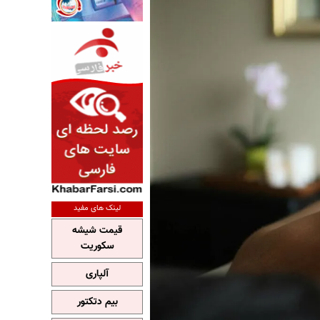
لینک های مفید
قیمت شیشه
سکوریت
آلپاری
بیم دتکتور