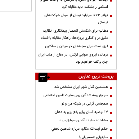
اسلامی را بشکند، باید مقابله کرد
تهاتر ۱۶۷۳ میلیارد تومان از اموال شرکت‌های
تراستی
مطالبه برای شکستن انحصار پیمانکاری؛ نظارت
دقیق بر واگذاری پروژه‌ها، راهکار مقابله با فساد
فرق است میان مجاهدان در میدان و ساکتین
فرمانده نیروی هوایی ارتش: در دفاع از ملت ایران
جان برکف خواهیم بود
پربحث ترین عناوین
هشتمین کلان شهر ایران مشخص شد
سوابق بیمه شدگان روی سایت تامین اجتماعی
همجنس گرایی در شبکه من و تو
13 توصیه آسان برای رفع بوی بد دهان
مشاهده سامانه آنلاين سوابق بیمه
حكم آيت‌الله مكارم درباره شاهين نجفي
سایتهای همسریابی!