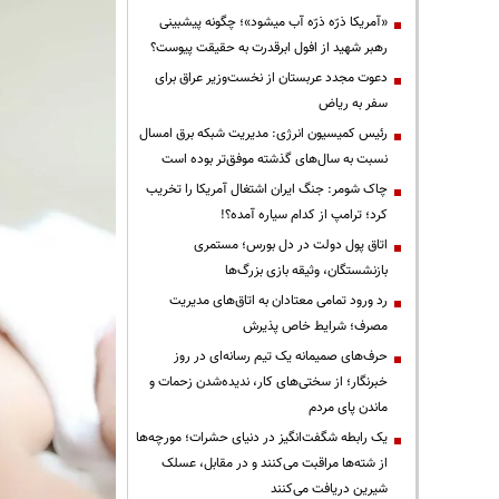
«آمریکا ذرّه ذرّه آب میشود»؛ چگونه پیشبینی
رهبر شهید از افول ابرقدرت به حقیقت پیوست؟
دعوت مجدد عربستان از نخست‌وزیر عراق برای
سفر به ریاض
رئیس کمیسیون انرژی: مدیریت شبکه برق امسال
نسبت به سال‌های گذشته موفق‌تر بوده است
چاک شومر: جنگ ایران اشتغال آمریکا را تخریب
کرد؛ ترامپ از کدام سیاره آمده؟!
اتاق پول دولت در دل بورس؛ مستمری
بازنشستگان، وثیقه بازی بزرگ‌ها
رد ورود تمامی معتادان به اتاق‌های مدیریت
مصرف؛ شرایط خاص پذیرش
حرف‌های صمیمانه یک تیم رسانه‌ای در روز
خبرنگار؛ از سختی‌های کار، ندیده‌شدن زحمات و
ماندن پای مردم
یک رابطه شگفت‌انگیز در دنیای حشرات؛ مورچه‌ها
از شته‌ها مراقبت می‌کنند و در مقابل، عسلک
شیرین دریافت می‌کنند