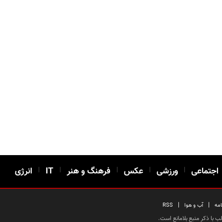
اجتماعی
|
ورزشی
|
عکس
|
فرهنگ و هنر
|
IT
|
انرژی
|
|
امه
آب و هوا
RSS
 با ذکر منبع بلامانع است.