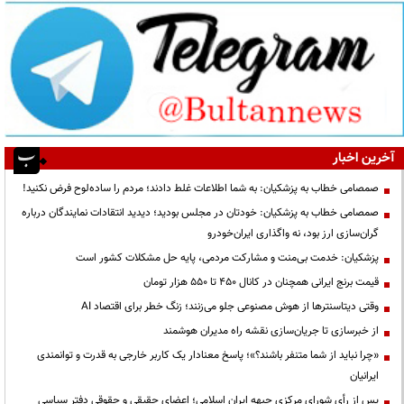
آخرین اخبار
صمصامی خطاب به پزشکیان: به شما اطلاعات غلط دادند؛ مردم را ساده‌لوح فرض نکنید!
صمصامی خطاب به پزشکیان: خودتان در مجلس بودید؛ دیدید انتقادات نمایندگان درباره
گران‌سازی ارز بود، نه واگذاری ایران‌خودرو
پزشکیان: خدمت بی‌منت و مشارکت مردمی، پایه حل مشکلات کشور است
قیمت‌ برنج ایرانی همچنان در کانال ۴۵۰ تا ۵۵۰ هزار تومان
وقتی دیتاسنترها از هوش مصنوعی جلو می‌زنند؛ زنگ خطر برای اقتصاد AI
از خبرسازی تا جریان‌سازی نقشه راه مدیران هوشمند
«چرا نباید از شما متنفر باشند؟»؛ پاسخ معنادار یک کاربر خارجی به قدرت و توانمندی
ایرانیان
پس از رأی شورای مرکزی جبهه ایران اسلامی؛ اعضای حقیقی و حقوقی دفتر سیاسی