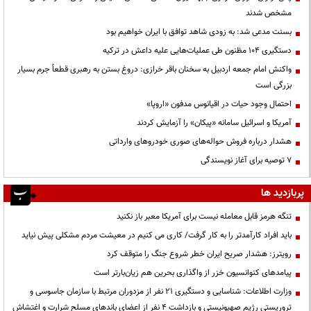
مشخص شدند
بسنت مدعی شد: به زودی شاهد توافق با ایران خواهیم بود
دستگیری ۱۰۴ مظنون طی عملیات‌هایی علیه داعش در ترکیه
واکنش امام جمعه اردبیل به سخنان باقر خرازی: دروغ بستن به رهبری قطعاً جرم بسیار
بزرگی است
احتمال وجود حیات در اقیانوس مدفون «اروپا»
آمریکا و اسرائیل سامانه «پیکان» را آزمایش کردند
هشدار درباره فروش حواله‌های صوری خودروهای وارداتی
۷ توصیه برای آغاز نویسندگی
پربازدید ها
تنگه هرمز قابل معامله نیست برای آمریکا معبر باز نکنید
باید افراد کارآمدتر را به کار گرفت/ کاری می کنیم در معیشت مردم مشکلی پیش نیاید
رویترز: هشدار صریح ایران خطر شروع جنگ را متوقف کرد
پیامدهای کنوانسیون خزر از واگذاری بحرین هم زیان‌بارتر است
وزارت اطلاعات: شناسایی و دستگیری ۲۱ نفر از مزدوران مرتبط با سازمان جاسوسی و
تروریستی رژیم صهیونیستی و بازداشت ۴ نفر از اعضای باندهای مسلح شرارت و اغتشاش