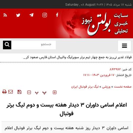
شنبه ۱۷ مرداد ۱۴۰۵
|
Saturday , 08 August 2026
از
و
ته
فولاد غدیر نی‌ریز به جمع چهار تیم برتر سوپرلیگ والیبال استان فارس صعود کرد
ن
نو
کد خبر:
۸۴۳۹۶۲
تاریخ انتشار:
۱۷ فروردين ۱۴۰۳ - ۱۷:۱۱
صفحه نخست
»
ورزشی
»
لیگ برتر فوتبال ایران
‍‍‍ پ
پ
اعلام اسامی داوران ۳ دیدار هفته بیست و دوم لیگ برتر
فوتبال
اسامی داوران ۳ دیدار روز شنبه هفته بیست و دوم لیگ برتر فوتبال اعلام