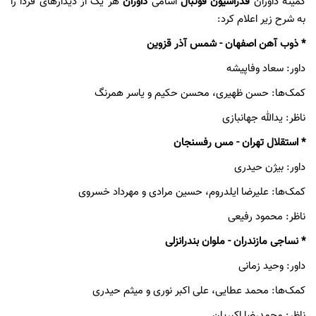
کمیته داوران
فدراسیون فوتبال
اسامی
داوران
هر یک از دیدارهای فردا را
به شرح زیر اعلام کرد:
* ذوب آهن اصفهان - شمس آذر قزوین
داور: سعاد وفاپیشه
کمک‌ها: حسن ظهیری، محسن حکیم و یاسر همرنگ
ناظر: یدالله جهانبازی
* استقلال تهران - مس رفسنجان
داور: بیژن حیدری
کمک‌ها: علیرضا ایلدروم، حسین مرادی و مهرداد خسروی
ناظر: محمود رفیعی
* نساجی مازندران - ملوان بندرانزلی
داور: وحید زمانی
کمک‌ها: محمد عطایی، علی اکبر نوری و میثم حیدری
ناظر: محمدرضا اکبریان