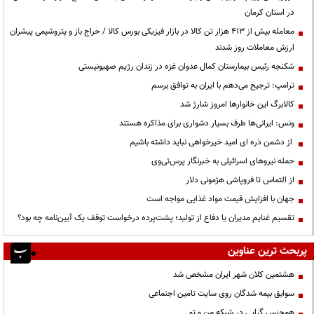
در استان کرمان
معامله بیش از ۴۱۳ هزار تن کالا در بازار فیزیکی بورس کالا / حراج باز و پتروشیمی پیشران
ارزش معاملات روز شدند
شکنجه رئیس بیمارستان کمال عدوان غزه در زندان رژیم صهیونیستی
ترامپ: ترجیح می‌دهم با ایران به توافق برسم
کالابرگ این خانوارها امروز شارژ شد
ونس: ایرانی‌ها طرف بسیار دشواری برای مذاکره هستند
از دشمن ذره ای امید خیرخواهی نباید داشته باشیم
حمله نیروهای اسرائیلی به خبرنگار پرس‌تی‌وی
از التماس تا فروپاشی هژمونی دلار
جهان با افزایش قیمت مواد غذایی مواجه است
تقسیم غنایم مدیران یا دفاع از تولید؛ پشت‌پرده درخواست توقف یک آیین‌نامه چه بود؟
پربحث ترین عناوین
هشتمین کلان شهر ایران مشخص شد
سوابق بیمه شدگان روی سایت تامین اجتماعی
همجنس گرایی در شبکه من و تو