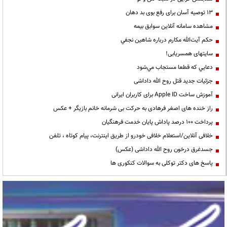
13 توصیه آسان برای رفع بوی بد دهان
مشاهده سامانه آنلاين سوابق بیمه
حكم آيت‌الله مكارم درباره شاهين نجفي
سایتهای همسریابی!
دعايي كه قطعا مستجاب مي‌شود
جزئیات جدید قتل روح الله داداشی
آموزش ساخت Apple ID برای کاربران ایرانی
راز خنده های اصغر فرهادی به حرکت بی شرمانه خانم بازیگر + عکس
پرداخت ۱۰۰ درصد پاداش پایان خدمت فرهنگیان
خلافی آنلاین/استعلام خلافی خودرو از طریق اینترنت، پیام کوتاه ، تلفن
جسدغرق درخون روح الله داداشی (عکس)
پاسخ های دکتر توکلی به سوالات کنکوری ها