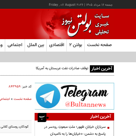
جمعه ۱۶ مرداد ۱۴۰۵
|
Friday , 07 August 2026
صفحه نخست
بولتن ۲
اقتصادی
بین الملل
اجتماعی
ور
آخرین اخبار
توقف صادرات نفت عربستان به آمریکا
کد خبر:
۸۴۳۹۵۹
صفحه نخست
»
اجتماعی
آخرین اخبار
کودکان روستای کلانی 
سربازانِ خیابانِ ظهور؛ ملتِ مبعوثِ رودسر در
پاسخ به دشمن: «خیابان‌ها را به ناامیدان