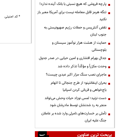
پارچه فروشی که هیچ نسبتی با بانک آینده ندارد!
تنگه هرمز قابل معامله نیست برای آمریکا معبر باز
* کد امنیتی
نکنید
نقض آتش‌بس و حملات رژیم صهیونیستی به
جنوب لبنان
حمایت از هشت هزار نوآموز سیستان و
بلوچستانی
جدال بهرام افشاری و امین حیایی در صدر جدول
وحدت مکرّراً و مؤکّداً تذکر داده شد
ماجرای نصب سنگ مزار اکبر عبدی چیست؟
بحران اینفانتینو؛ از طرح جنجالی تا اتهام
باج‌خواهی و قربانی کردن اسپانیا
دست نزنید؛ لمس نوزاد حیات وحش می‌تواند
منجر به رد شدنشان توسط مادرشان شود
تأملی بر خسارت‌های نامرئی وارد شده بر عاملان
جنگ علیه ایران
پربحث ترین عناوین