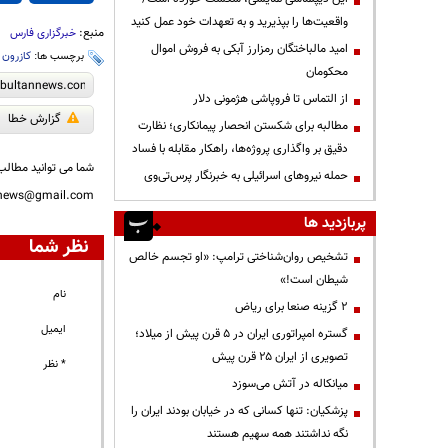
واقعیت‌ها را بپذیرید و به تعهدات خود عمل کنید
منبع:
خبرگزاری فارس
امید مالباختگان رمزارز آبکی به فروش اموال
برچسب ها:
کازرون
،
محکومان
از التماس تا فروپاشی هژمونی دلار
گزارش خطا
مطالبه برای شکستن انحصار پیمانکاری؛ نظارت
دقیق بر واگذاری پروژه‌ها، راهکار مقابله با فساد
شما می توانید مطالب 
حمله نیروهای اسرائیلی به خبرنگار پرس‌تی‌وی
nnews@gmail.com
پربازدید ها
نظر شما
تشخیص روان‌شناختی ترامپ: «او تجسم خالص
شیطان است!»
نام
۲ گزینه صنعا برای ریاض
ایمیل
گستره امپراتوری ایران در ۵ قرن پیش از میلاد؛
تصویری از ایران ۲۵ قرن پیش
* نظر
میانکاله در آتش می‌سوزد
پزشکیان: تنها کسانی که در خیابان بودند ایران را
نگه نداشتند همه سهیم هستند