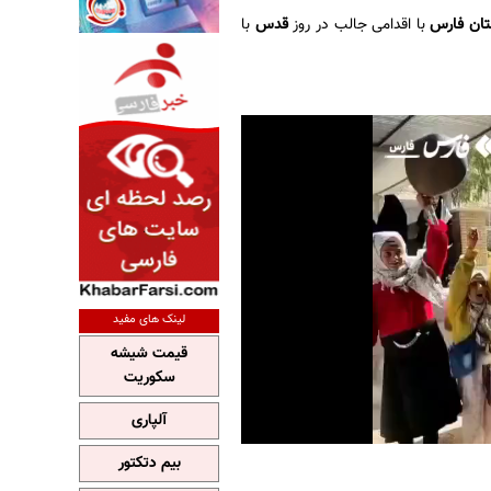
ان فارس
با اقدامی جالب در روز
قدس
با
لینک های مفید
قیمت شیشه
سکوریت
آلپاری
بیم دتکتور