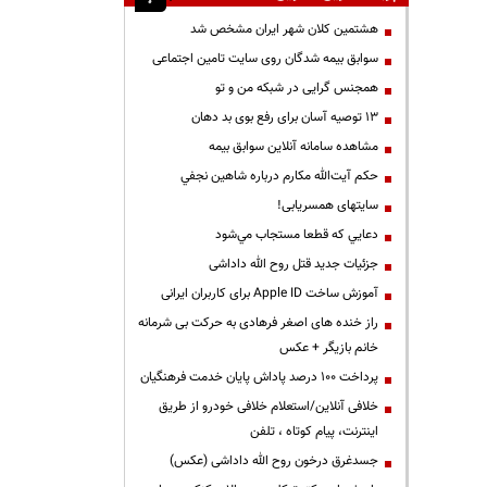
هشتمین کلان شهر ایران مشخص شد
سوابق بیمه شدگان روی سایت تامین اجتماعی
همجنس گرایی در شبکه من و تو
13 توصیه آسان برای رفع بوی بد دهان
مشاهده سامانه آنلاين سوابق بیمه
حكم آيت‌الله مكارم درباره شاهين نجفي
سایتهای همسریابی!
دعايي كه قطعا مستجاب مي‌شود
جزئیات جدید قتل روح الله داداشی
آموزش ساخت Apple ID برای کاربران ایرانی
راز خنده های اصغر فرهادی به حرکت بی شرمانه
خانم بازیگر + عکس
پرداخت ۱۰۰ درصد پاداش پایان خدمت فرهنگیان
خلافی آنلاین/استعلام خلافی خودرو از طریق
اینترنت، پیام کوتاه ، تلفن
جسدغرق درخون روح الله داداشی (عکس)