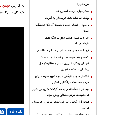
نمی‌دهیم»
به گزارش
بولتن نی
اعلام پایان مراسم اربعین ۱۴۰۵
کودکان بی‌پناه غز
توقف صادرات نفت عربستان به آمریکا
ترامپ از افشای کمبود مهمات آمریکا خشمگین
است
اجازه باز شدن مسیر دوم در تنگه هرمز را
نخواهیم داد
فرق است میان مجاهدان در میدان و ساکتین
یکصد و پنجاه و سومین شب خدمت؛ موکب
شهدای رزکان، تریبون مردم و مطالبه‌گر حل
ریشه‌ای مشکلات شهری
هشدار حاجی دلیگانی درباره تغییر سهم دریای
خزر و مخالفت با واگذاری امتیاز
باید افراد کارآمدتر را به کار گرفت/ کاری می کنیم
در معیشت مردم مشکلی پیش نیاید
هدف قرار گرفتن اتاق‌ فرماندهی مزدوران عربستان
در یمن
دانلود
این دیپلماسی نمایشی، شکست خورده است/