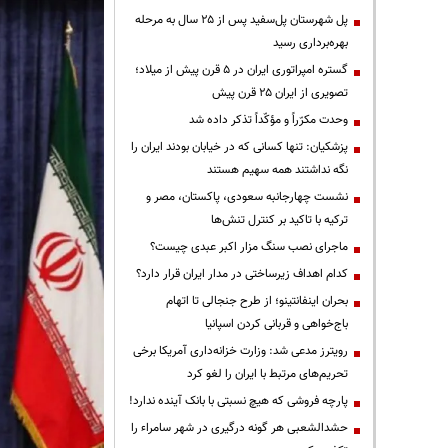
پل شهرستان پل‌سفید پس از ۲۵ سال به مرحله
بهره‌برداری رسید
گستره امپراتوری ایران در ۵ قرن پیش از میلاد؛
تصویری از ایران ۲۵ قرن پیش
وحدت مکرّراً و مؤکّداً تذکر داده شد
پزشکیان: تنها کسانی که در خیابان بودند ایران را
نگه نداشتند همه سهیم هستند
نشست چهارجانبه سعودی، پاکستان، مصر و
ترکیه با تاکید بر کنترل تنش‌ها
ماجرای نصب سنگ مزار اکبر عبدی چیست؟
کدام اهداف زیرساختی در مدار ایران قرار دارد؟
بحران اینفانتینو؛ از طرح جنجالی تا اتهام
باج‌خواهی و قربانی کردن اسپانیا
رویترز مدعی شد: وزارت خزانه‌داری آمریکا برخی
تحریم‌های مرتبط با ایران را لغو کرد
پارچه فروشی که هیچ نسبتی با بانک آینده ندارد!
حشدالشعبی هر گونه درگیری در شهر سامراء را