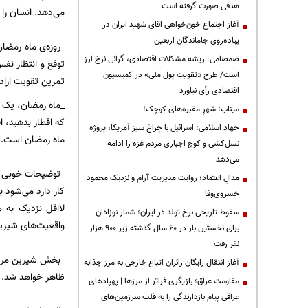
هدفی صورت گرفته است
می‌دهد. انسان را د
آغاز اجتماع خون‌خواهی اقای شهید ایران در
پیاده‌روی جاماندگان اربعین
_روزه‌ی ماه رمضا
صمصامی: ریشه مشکلات اقتصادی، گرانی نرخ ارز
توقع و انتظار نف
است/ طرح «تقویت پول ملی» در کمیسیون
تمرین تقویت اراد
اقتصادی رأی نیاورد
_ماه رمضان، یک م
میناب؛ شهرِ مقبره‌های کوچک!
که افطار بدهید، 
جهاد اسلامی: اسرائیل با چراغ سبز آمریکا، پروژه
ماه رمضان است.
نسل‌کشی و کوچ اجباری مردم غزه را ادامه
می‌دهد
_توضیحات خوبی را 
مدالِ اعتماد؛ روایت مدیریت آرام و نزدیک محمود
کار دارد می‌شود 
خسروی‌وفا
لااقل نزدیک به 
سقوط تاریخی نرخ تولد در ایران؛ شمار نوزادان
واقعیت‌های شیرین
برای نخستین بار در ۶۰ سال گذشته زیر ۹۰۰ هزار
نفر رفت
_بخش شیرین مربوط
آغاز انتقال رایگان زائران اتباع خارجی به مرز چذابه
ظاهر خواهد شد.
مقاومت عراق؛ بازیگری فراتر از مرزها | پهپادهای
عراقی پیام بازدارندگی را به قلب سرزمین‌های