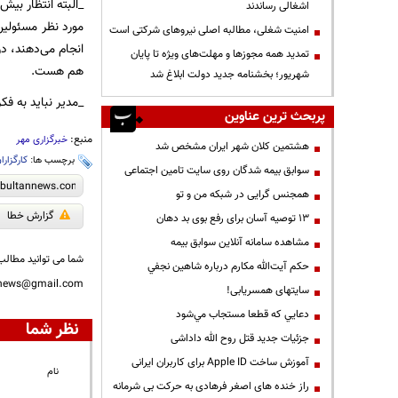
_البته انتظار بیش 
اشغالی رساندند
مورد نظر مسئولین
‌امنیت شغلی، مطالبه اصلی نیروهای شرکتی است
انجام می‌دهند، د
تمدید همه مجوزها و مهلت‌های ویژه تا پایان
هم هست.
شهریور؛ بخشنامه جدید دولت ابلاغ شد
_مدیر نباید به ف
پربحث ترین عناوین
منبع:
خبرگزاری مهر
هشتمین کلان شهر ایران مشخص شد
برچسب ها:
کارگزارا
سوابق بیمه شدگان روی سایت تامین اجتماعی
همجنس گرایی در شبکه من و تو
گزارش خطا
13 توصیه آسان برای رفع بوی بد دهان
مشاهده سامانه آنلاين سوابق بیمه
شما می توانید مطالب 
حكم آيت‌الله مكارم درباره شاهين نجفي
nnews@gmail.com
سایتهای همسریابی!
دعايي كه قطعا مستجاب مي‌شود
نظر شما
جزئیات جدید قتل روح الله داداشی
آموزش ساخت Apple ID برای کاربران ایرانی
نام
راز خنده های اصغر فرهادی به حرکت بی شرمانه