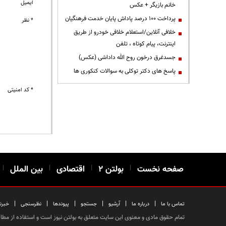
ایمیل
خانم بازیگر + عکس
پرداخت ۱۰۰ درصد پاداش پایان خدمت فرهنگیان
* نظر
خلافی آنلاین/استعلام خلافی خودرو از طریق
اینترنت، پیام کوتاه ، تلفن
جسدغرق درخون روح الله داداشی (عکس)
پاسخ های دکتر توکلی به سوالات کنکوری ها
* کد امنیتی
صفحه نخست
|
بولتن ۲
|
اقتصادی
|
بین الملل
|
|
|
|
|
|
|
تماس با ما
درباره ما
آرشیو
جستجو
پیوندها
نظرسنجی
خبرن
تمام حقوق مادی و معنوی این سایت متعلق به بولتن نیوز است و استفاده از مطالب