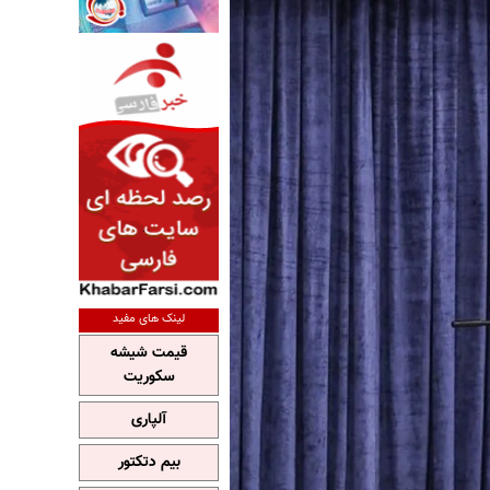
لینک های مفید
قیمت شیشه
سکوریت
آلپاری
بیم دتکتور