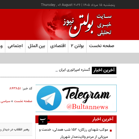
پنجشنبه ۱۵ مرداد ۱۴۰۵
|
Thursday , 06 August 2026
صفحه نخست
بولتن ۲
اقتصادی
بین الملل
اجتماعی
ور
آخرین اخبار
گستره امپراتوری ایران در ۵ قرن پیش از میلاد؛ تصویری از ایران ۲۵ قرن پیش
کد خبر:
۸۴۳۸۵۱
صفحه نخست
»
سیاسی
آخرین اخبار
رهبر انقلاب در دیدار
موکب شهدای رزکان؛ ۱۵۲ شب همدلی، خدمت و
میزبانی از مردم ولایت‌مدار شهریار