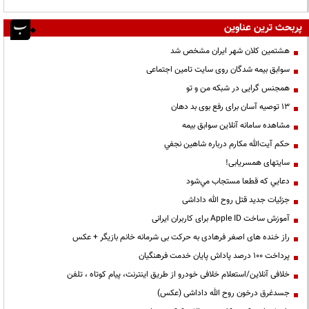
پربحث ترین عناوین
هشتمین کلان شهر ایران مشخص شد
سوابق بیمه شدگان روی سایت تامین اجتماعی
همجنس گرایی در شبکه من و تو
13 توصیه آسان برای رفع بوی بد دهان
مشاهده سامانه آنلاين سوابق بیمه
حكم آيت‌الله مكارم درباره شاهين نجفي
سایتهای همسریابی!
دعايي كه قطعا مستجاب مي‌شود
جزئیات جدید قتل روح الله داداشی
آموزش ساخت Apple ID برای کاربران ایرانی
راز خنده های اصغر فرهادی به حرکت بی شرمانه خانم بازیگر + عکس
پرداخت ۱۰۰ درصد پاداش پایان خدمت فرهنگیان
خلافی آنلاین/استعلام خلافی خودرو از طریق اینترنت، پیام کوتاه ، تلفن
جسدغرق درخون روح الله داداشی (عکس)