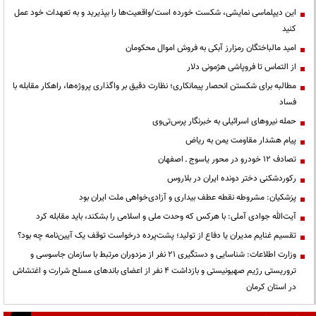
این دیپلماسی نمایشی، شکست خورده است/واقعیت‌ها را بپذیرید و به تعهدات خود عمل
کنید
امید مالباختگان رمزارز آبکی به فروش اموال محکومان
از التماس تا فروپاشی هژمونی دلار
مطالبه برای شکستن انحصار پیمانکاری؛ نظارت دقیق بر واگذاری پروژه‌ها، راهکار مقابله با
فساد
حمله نیروهای اسرائیلی به خبرنگار پرس‌تی‌وی
پیام هشدار مقاومت یمن به ریاض
تصادف ۱۲ خودرو در محور یاسوج ـ اصفهان
رکوردشکنی دختر دونده ایران در بلاروس
پزشکیان: مشروطه نقطه عطف بیداری و آزادی‌خواهی ملت ایران بود
آیت‌الله جوادی آملی: با هرکس که وحدت ملی و اسلامی را بشکند، باید مقابله کرد
تقسیم غنایم مدیران یا دفاع از تولید؛ پشت‌پرده درخواست توقف یک آیین‌نامه چه بود؟
وزارت اطلاعات: شناسایی و دستگیری ۲۱ نفر از مزدوران مرتبط با سازمان جاسوسی و
تروریستی رژیم صهیونیستی و بازداشت ۴ نفر از اعضای باندهای مسلح شرارت و اغتشاش
در استان کرمان