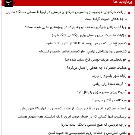
پربازدید ها
از رانت‌ شرکتهای خودروساز و تاسیس شرکتهای تراستی در اروپا تا تسخیر دستگاه نظارتی
با چه هدفی صورت گرفته است
چرا قالب وافل جایگزین سقف تیرچه بلوک در پروژه‌های مدرن شده است؟
جزئیات مذاکرات ایران و عمان برای بازگشایی تنگه هرمز
تخم‌مرغ‌هایی که در مرز پوسیدند تا اقتدار اداری اثبات شود
تشخیص روان‌شناختی ترامپ: «او تجسم خالص شیطان است!»
خودتحقیرها عریضه‌نویس کاخ سفید شده‌اند!
عملیات «نصر ۷» چه هدفی را دنبال می‌کرد؟
زلزله شهر یاسوج را لرزاند
۲ گزینه صنعا برای ریاض
آمریکا ویزای سفیر برزیل را باطل کرد
میانکاله در آتش می‌سوزد
گستره امپراتوری ایران در ۵ قرن پیش از میلاد؛ تصویری از ایران ۲۵ قرن پیش
پزشکیان: تنها کسانی که در خیابان بودند ایران را نگه نداشتند همه سهیم هستند
پارچه فروشی که هیچ نسبتی با بانک آینده ندارد!
نقض آتش‌بس و حملات رژیم صهیونیستی به جنوب لبنان