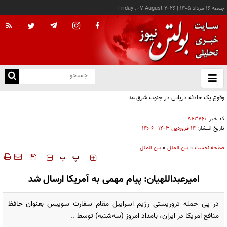
جمعه ۱۶ مرداد ۱۴۰۵
|
Friday , 07 August 2026
از
و
ته
وقوع یک حادثه دریایی در جنوب شرق عدن
ن
نو
کد خبر:
۸۴۳۷۶۱
تاریخ انتشار:
۱۴ فروردين ۱۴۰۳ - ۱۴:۰۶
صفحه نخست
»
بین الملل
»
بین الملل
‍‍‍ پ
پ
امیرعبداللهیان: پیام مهمی به آمریکا ارسال شد
در پی حمله تروريستی رژيم اسراییل مقام سفارت سوييس بعنوان حافظ
منافع امريكا در ایران، بامداد امروز (سه‌شنبه) توسط ..