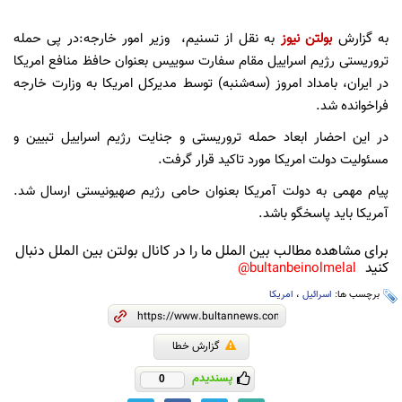
به گزارش
بولتن نیوز
به نقل از تسنیم، وزیر امور خارجه:در پی حمله
تروريستی رژيم اسراییل مقام سفارت سوييس بعنوان حافظ منافع امريكا
در ایران، بامداد امروز (سه‌شنبه) توسط مديركل امريكا به وزارت خارجه
فراخوانده شد.
در این احضار ابعاد حمله تروریستی و جنایت رژیم اسراییل تبیین و
مسئوليت دولت امريكا مورد تاكيد قرار گرفت.
پیام مهمی به دولت آمریکا بعنوان حامی رژیم صهیونیستی ارسال شد.
آمریکا باید پاسخگو باشد.
برای مشاهده مطالب بین الملل ما را در کانال بولتن بین الملل دنبال
کنید
bultanbeinolmelal@
برچسب ها:
اسرائیل
،
امریکا
گزارش خطا
پسندیدم
0