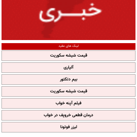
لینک های مفید
قیمت شیشه سکوریت
آلپاری
بیم دتکتور
قیمت شیشه سکوریت
فیلم آپنه خواب
درمان قطعی خروپف در خواب
لیزر فوتونا