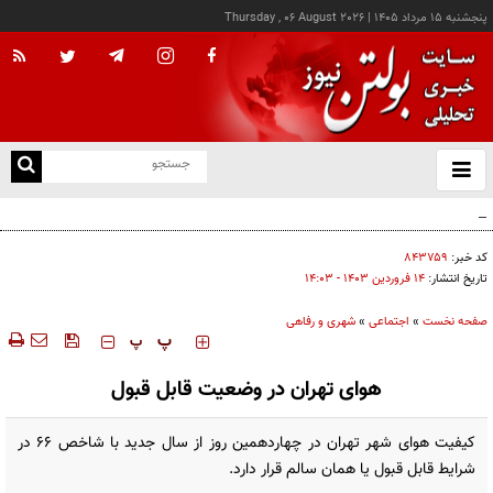
پنجشنبه ۱۵ مرداد ۱۴۰۵
|
Thursday , 06 August 2026
از
و
ته
افزایش ۷۰ درصدی یارانه مراکز توانبخشی
ن
نو
کد خبر:
۸۴۳۷۵۹
تاریخ انتشار:
۱۴ فروردين ۱۴۰۳ - ۱۴:۰۳
صفحه نخست
»
اجتماعی
»
شهری و رفاهی
‍‍‍ پ
پ
هوای تهران در وضعیت قابل قبول
کیفیت هوای شهر تهران در چهاردهمین روز از سال جدید با شاخص ۶۶ در
شرایط قابل قبول یا همان سالم قرار دارد.