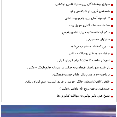
سوابق بیمه شدگان روی سایت تامین اجتماعی
همجنس گرایی در شبکه من و تو
13 توصیه آسان برای رفع بوی بد دهان
مشاهده سامانه آنلاين سوابق بیمه
حكم آيت‌الله مكارم درباره شاهين نجفي
سایتهای همسریابی!
دعايي كه قطعا مستجاب مي‌شود
جزئیات جدید قتل روح الله داداشی
آموزش ساخت Apple ID برای کاربران ایرانی
راز خنده های اصغر فرهادی به حرکت بی شرمانه خانم بازیگر + عکس
پرداخت ۱۰۰ درصد پاداش پایان خدمت فرهنگیان
خلافی آنلاین/استعلام خلافی خودرو از طریق اینترنت، پیام کوتاه ، تلفن
جسدغرق درخون روح الله داداشی (عکس)
پاسخ های دکتر توکلی به سوالات کنکوری ها