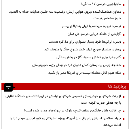
ماجراجویی در سن ۹۷ سالگی!
معاون هماهنگ‌کننده نیروی هوایی ارتش: وضعیت سه خلبان عملیات حمله به العدید
هنوز مشخص نیست
ترامپ: ترجیح می‌دهم با ایران به توافق برسم
گزارشی از حادثه دریایی در سواحل عمان
ونس: ایرانی‌ها طرف بسیار دشواری برای مذاکره هستند
رویترز: هشدار صریح ایران خطر شروع جنگ را متوقف کرد
گام جدید برای کاهش مصرف گاز در بخش خانگی
شکنجه رئیس بیمارستان کمال عدوان غزه در زندان رژیم صهیونیستی
تنگه هرمز قابل معامله نیست برای آمریکا معبر باز نکنید
پربازدید ها
از رانت‌ شرکتهای خودروساز و تاسیس شرکتهای تراستی در اروپا تا تسخیر دستگاه نظارتی
با چه هدفی صورت گرفته است
چرا قالب وافل جایگزین سقف تیرچه بلوک در پروژه‌های مدرن شده است؟
جهاد اسلامی: اسرائیل با چراغ سبز آمریکا، پروژه نسل‌کشی و کوچ اجباری مردم غزه را
ادامه می‌دهد