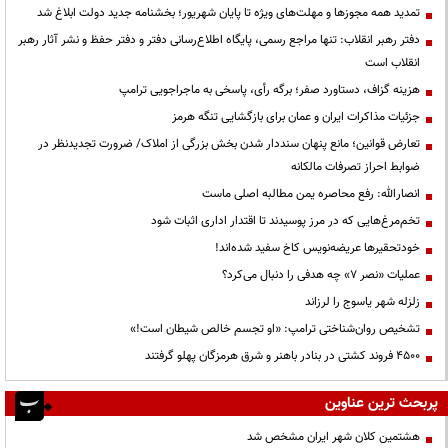
تمدید همه مجوزها و مهلت‌های ویژه تا پایان شهریور؛ بخشنامه جدید دولت ابلاغ شد
دفتر رهبر انقلاب: تنها مراجع رسمی، پایگاه اطلاع‌رسانی دفتر و دفتر حفظ و نشر آثار رهبر
انقلاب است
هزینه گزاف، دستاورد صفر؛ برگه رأی، پاسخی به ماجراجویی ترامپ
جزئیات مذاکرات ایران و عمان برای بازگشایی تنگه هرمز
تعارض قوانین؛ مانع پنهان سنددار شدن بخش بزرگی از املاک/ ضرورت تجدیدنظر در
ضوابط احراز تصرفات مالکانه
انصارالله: رفع محاصره یمن مطالبه اصلی ماست
تخم‌مرغ‌هایی که در مرز پوسیدند تا اقتدار اداری اثبات شود
خودتحقیرها عریضه‌نویس کاخ سفید شده‌اند!
عملیات «نصر ۷» چه هدفی را دنبال می‌کرد؟
زلزله شهر یاسوج را لرزاند
تشخیص روان‌شناختی ترامپ: «او تجسم خالص شیطان است!»
۴۵۰۰ فروند کشتی در بنادر باهنر و شرق هرمزگان پهلو گرفتند
پربحث ترین عناوین
هشتمین کلان شهر ایران مشخص شد