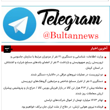
آخرین اخبار
وزارت اطلاعات: شناسایی و دستگیری ۲۱ نفر از مزدوران مرتبط با سازمان جاسوسی و
تروریستی رژیم صهیونیستی و بازداشت ۴ نفر از اعضای باندهای مسلح شرارت و اغتشاش
در استان کرمان
دو تروریست در عملیات نیروهای عراقی در «الانبار» دستگیر شدند
دستگیری ۸ نفر از اشرار مسلح شاخص و مرتبطین گروهک‌های تروریستی
معامله بیش از ۴۱۳ هزار تن کالا در بازار فیزیکی بورس کالا / حراج باز و پتروشیمی پیشران
ارزش معاملات روز شدند
تهاتر ۱۶۷۳ میلیارد تومان از اموال شرکت‌های تراستی
فرمانده نیروی هوایی ارتش: در دفاع از ملت ایران جان برکف خواهیم بود