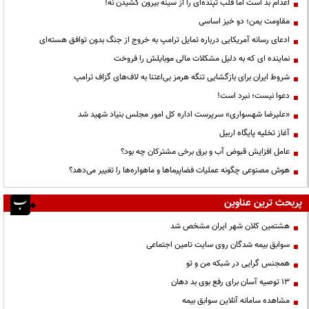
اعدام بد است اما قلب تپنده‌ای را از سینه بیرون کشیدن نه!
مقاومت یمن؛ دو خیز اساسی
ادعای رسانه آمریکایی درباره تمایل ترامپ به خروج از جنگ بدون توافق هسته‌ای
نماینده ای که به دلیل مشکلات مالی موبایلش را فروخت
شروط ایران برای بازگشایی تنگه هرمز بی‌اعتنا به لاف‌های گزاف ترامپ
دعوا نیست؛ نبرد است!
«علیرضا شهسواری» سرپرست اداره کل امور مجلس بنیاد شهید شد
آغاز تخلیه پایگاه اربیل
عامل افزایش قبوض آب و برق برخی مشترکان چه بود؟
هوش مصنوعی چگونه عملیات فضاپیماها و ماهواره‌ها را تغییر می‌دهد؟
پربحث ترین عناوین
هشتمین کلان شهر ایران مشخص شد
سوابق بیمه شدگان روی سایت تامین اجتماعی
همجنس گرایی در شبکه من و تو
13 توصیه آسان برای رفع بوی بد دهان
مشاهده سامانه آنلاين سوابق بیمه