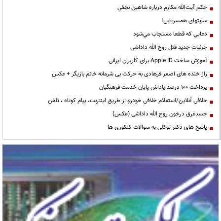
حكم آيت‌الله مكارم درباره شاهين نجفي
سایتهای همسریابی!
دعايي كه قطعا مستجاب مي‌شود
جزئیات جدید قتل روح الله داداشی
آموزش ساخت Apple ID برای کاربران ایرانی
راز خنده های اصغر فرهادی به حرکت بی شرمانه خانم بازیگر + عکس
پرداخت ۱۰۰ درصد پاداش پایان خدمت فرهنگیان
خلافی آنلاین/استعلام خلافی خودرو از طریق اینترنت، پیام کوتاه ، تلفن
جسدغرق درخون روح الله داداشی (عکس)
پاسخ های دکتر توکلی به سوالات کنکوری ها