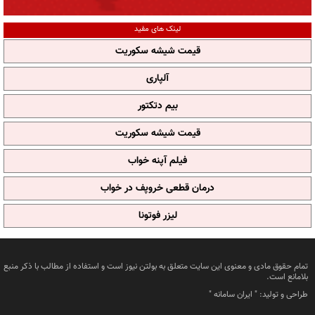
لینک های مفید
قیمت شیشه سکوریت
آلپاری
بیم دتکتور
قیمت شیشه سکوریت
فیلم آپنه خواب
درمان قطعی خروپف در خواب
لیزر فوتونا
تمام حقوق مادی و معنوی این سایت متعلق به بولتن نیوز است و استفاده از مطالب با ذکر منبع
بلامانع است.
طراحی و تولید: "
ایران سامانه
"