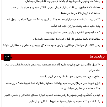
پناهگاه‌های زمینیِ امام شهید لو رفت؛ از حرم رضا تا شبستان جمکران
معامله ۱.۷۸ میلیون تن کالا در بازار فیزیکی بورس کالا / سیمان و حراج باز در صدر
معاملات / فروش ۵۹ درصد عرضه‌ها
۱۳ میلیارد دلار خسارت و هزاران حمله؛ جنگ با ایران به شکست بزرگ ترامپ تبدیل شد
ولید جنبلاط هم پشت مبارزان حزب‌الله درآمد
۴ مطالبه رهبر انقلاب از رئیس جدید سازمان بسیج
مطالبات فرمانده معظم کل قوا از فرمانده جدید سپاه پاسداران
رهبر انقلاب از سرلشکر عبداللهی، رئیس جدید ستادکل نیروهای مسلح چه مطالباتی دارند؟
پربازدید ها
۳۰ سال واگذاری و خروج ثروت ملی؛ گام دوم تضعیف بنیه مردم وایجاد نارضایتی در بین
احاد مردم
توافقِ بدونِ تاییدِ رهبری؛ تنها یک قراردادِ بی‌ارزش است
تاراج هویت ملی در بازار بی‌صاحب پوشاک؛ مسئولان نظارت کجا خوابیده‌اند؟ / زیر سایه
جنگ، جامعه در حال بی‌حیا شدن است
دیدار و گفتگوی رئیس‌جمهور با رهبر معظم انقلاب درباره مسائل اقتصادی و نظامی کشور
یک کشته و ۱۲ مسموم به دنبال مصرف مشروبات الکلی در نیشابور