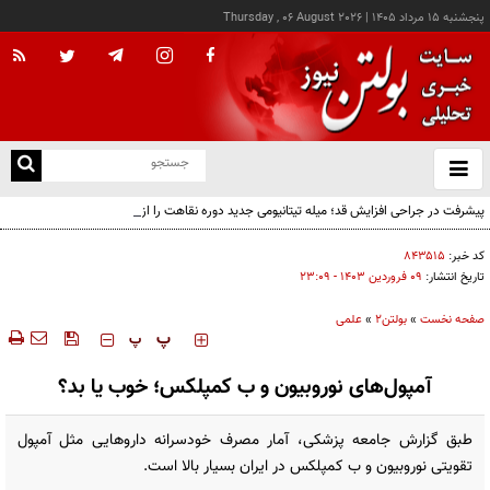
پنجشنبه ۱۵ مرداد ۱۴۰۵
|
Thursday , 06 August 2026
از
و
ته
پیشرفت در جراحی افزایش قد؛ میله تیتانیومی جدید دوره نقاهت را از چند ماه به چند هفته
ن
کاهش می‌دهد
نو
کد خبر:
۸۴۳۵۱۵
تاریخ انتشار:
۰۹ فروردين ۱۴۰۳ - ۲۳:۰۹
صفحه نخست
»
بولتن2
»
علمی
‍‍‍ پ
پ
آمپول‌های نوروبیون و ب کمپلکس؛ خوب یا بد؟
طبق گزارش جامعه پزشکی، آمار مصرف خودسرانه داروهایی مثل آمپول
تقویتی نوروبیون و ب کمپلکس در ایران بسیار بالا است.