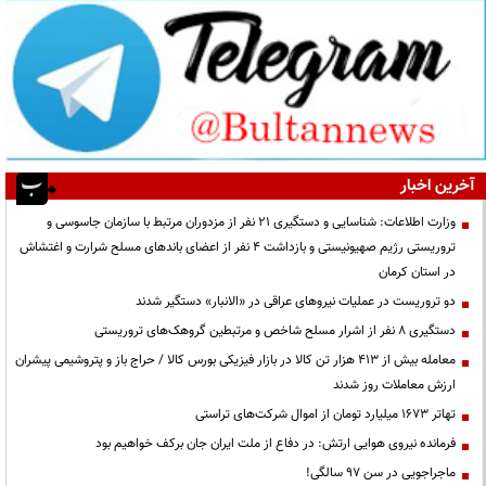
آخرین اخبار
وزارت اطلاعات: شناسایی و دستگیری ۲۱ نفر از مزدوران مرتبط با سازمان جاسوسی و
تروریستی رژیم صهیونیستی و بازداشت ۴ نفر از اعضای باندهای مسلح شرارت و اغتشاش
در استان کرمان
دو تروریست در عملیات نیروهای عراقی در «الانبار» دستگیر شدند
دستگیری ۸ نفر از اشرار مسلح شاخص و مرتبطین گروهک‌های تروریستی
معامله بیش از ۴۱۳ هزار تن کالا در بازار فیزیکی بورس کالا / حراج باز و پتروشیمی پیشران
ارزش معاملات روز شدند
تهاتر ۱۶۷۳ میلیارد تومان از اموال شرکت‌های تراستی
فرمانده نیروی هوایی ارتش: در دفاع از ملت ایران جان برکف خواهیم بود
ماجراجویی در سن ۹۷ سالگی!