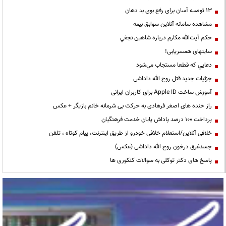
13 توصیه آسان برای رفع بوی بد دهان
مشاهده سامانه آنلاين سوابق بیمه
حكم آيت‌الله مكارم درباره شاهين نجفي
سایتهای همسریابی!
دعايي كه قطعا مستجاب مي‌شود
جزئیات جدید قتل روح الله داداشی
آموزش ساخت Apple ID برای کاربران ایرانی
راز خنده های اصغر فرهادی به حرکت بی شرمانه خانم بازیگر + عکس
پرداخت ۱۰۰ درصد پاداش پایان خدمت فرهنگیان
خلافی آنلاین/استعلام خلافی خودرو از طریق اینترنت، پیام کوتاه ، تلفن
جسدغرق درخون روح الله داداشی (عکس)
پاسخ های دکتر توکلی به سوالات کنکوری ها