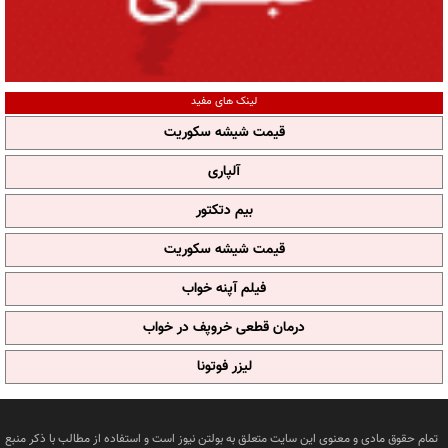
لینک های مفید
قیمت شیشه سکوریت
آلپاری
بیم دتکتور
قیمت شیشه سکوریت
فیلم آپنه خواب
درمان قطعی خروپف در خواب
لیزر فوتونا
تمام حقوق مادی و معنوی این سایت متعلق به بولتن نیوز است و استفاده از مطالب با ذکر منبع