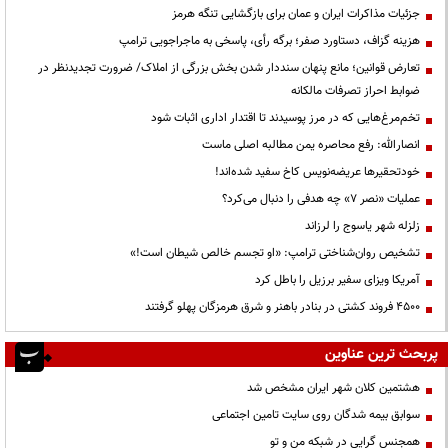
جزئیات مذاکرات ایران و عمان برای بازگشایی تنگه هرمز
هزینه گزاف، دستاورد صفر؛ برگه رأی، پاسخی به ماجراجویی ترامپ
تعارض قوانین؛ مانع پنهان سنددار شدن بخش بزرگی از املاک/ ضرورت تجدیدنظر در
ضوابط احراز تصرفات مالکانه
تخم‌مرغ‌هایی که در مرز پوسیدند تا اقتدار اداری اثبات شود
انصارالله: رفع محاصره یمن مطالبه اصلی ماست
خودتحقیرها عریضه‌نویس کاخ سفید شده‌اند!
عملیات «نصر ۷» چه هدفی را دنبال می‌کرد؟
زلزله شهر یاسوج را لرزاند
تشخیص روان‌شناختی ترامپ: «او تجسم خالص شیطان است!»
آمریکا ویزای سفیر برزیل را باطل کرد
۴۵۰۰ فروند کشتی در بنادر باهنر و شرق هرمزگان پهلو گرفتند
پربحث ترین عناوین
هشتمین کلان شهر ایران مشخص شد
سوابق بیمه شدگان روی سایت تامین اجتماعی
همجنس گرایی در شبکه من و تو