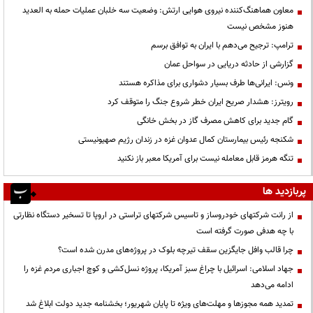
معاون هماهنگ‌کننده نیروی هوایی ارتش: وضعیت سه خلبان عملیات حمله به العدید
هنوز مشخص نیست
ترامپ: ترجیح می‌دهم با ایران به توافق برسم
گزارشی از حادثه دریایی در سواحل عمان
ونس: ایرانی‌ها طرف بسیار دشواری برای مذاکره هستند
رویترز: هشدار صریح ایران خطر شروع جنگ را متوقف کرد
گام جدید برای کاهش مصرف گاز در بخش خانگی
شکنجه رئیس بیمارستان کمال عدوان غزه در زندان رژیم صهیونیستی
تنگه هرمز قابل معامله نیست برای آمریکا معبر باز نکنید
پربازدید ها
از رانت‌ شرکتهای خودروساز و تاسیس شرکتهای تراستی در اروپا تا تسخیر دستگاه نظارتی
با چه هدفی صورت گرفته است
چرا قالب وافل جایگزین سقف تیرچه بلوک در پروژه‌های مدرن شده است؟
جهاد اسلامی: اسرائیل با چراغ سبز آمریکا، پروژه نسل‌کشی و کوچ اجباری مردم غزه را
ادامه می‌دهد
تمدید همه مجوزها و مهلت‌های ویژه تا پایان شهریور؛ بخشنامه جدید دولت ابلاغ شد