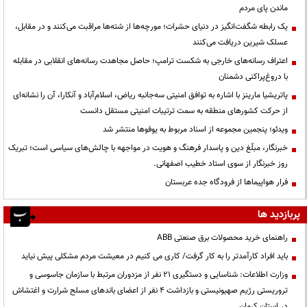
ماندن پای مردم
یک رابطه شگفت‌انگیز در دنیای حشرات؛ مورچه‌ها از شته‌ها مراقبت می‌کنند و در مقابل،
عسلک شیرین دریافت می‌کنند
اعتراف رسانه‌های خارجی به شکست ترامپ؛ حاصل مجاهدت رسانه‌های انقلابی در مقابله
با دروغ‌پراکنی دشمنان
پاتریشیا مارینز با اشاره به توافق امنیتی سه‌جانبه ریاض، اسلام‌آباد و آنکارا، آن را نشانه‌ای
از حرکت کشورهای منطقه به سمت ترتیبات امنیتی مستقل دانست
ویدئو؛ پنجمین مجموعه از اسناد مربوط به یوفوها منتشر شد
خبرنگار، مبلّغ دین و پاسدار فرهنگ و هویت در مواجهه با چالش‌های سیاسی است؛ تبریک
روز خبرنگار از سوی استاد خطیب اصفهانی.
فرار هواپیماها از فرودگاه جده عربستان
پربازدید ها
راهنمای خرید محصولات برق صنعتی ABB
باید افراد کارآمدتر را به کار گرفت/ کاری می کنیم در معیشت مردم مشکلی پیش نیاید
وزارت اطلاعات: شناسایی و دستگیری ۲۱ نفر از مزدوران مرتبط با سازمان جاسوسی و
تروریستی رژیم صهیونیستی و بازداشت ۴ نفر از اعضای باندهای مسلح شرارت و اغتشاش
در استان کرمان