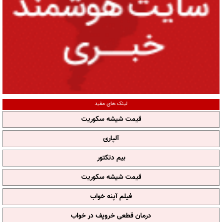
لینک های مفید
قیمت شیشه سکوریت
آلپاری
بیم دتکتور
قیمت شیشه سکوریت
فیلم آپنه خواب
درمان قطعی خروپف در خواب