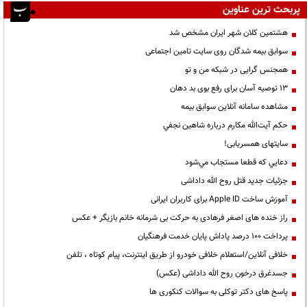
پربحث ترین عناوین
هشتمین کلان شهر ایران مشخص شد
سوابق بیمه شدگان روی سایت تامین اجتماعی
همجنس گرایی در شبکه من و تو
13 توصیه آسان برای رفع بوی بد دهان
مشاهده سامانه آنلاين سوابق بیمه
حكم آيت‌الله مكارم درباره شاهين نجفي
سایتهای همسریابی!
دعايي كه قطعا مستجاب مي‌شود
جزئیات جدید قتل روح الله داداشی
آموزش ساخت Apple ID برای کاربران ایرانی
راز خنده های اصغر فرهادی به حرکت بی شرمانه خانم بازیگر + عکس
پرداخت ۱۰۰ درصد پاداش پایان خدمت فرهنگیان
خلافی آنلاین/استعلام خلافی خودرو از طریق اینترنت، پیام کوتاه ، تلفن
جسدغرق درخون روح الله داداشی (عکس)
پاسخ های دکتر توکلی به سوالات کنکوری ها