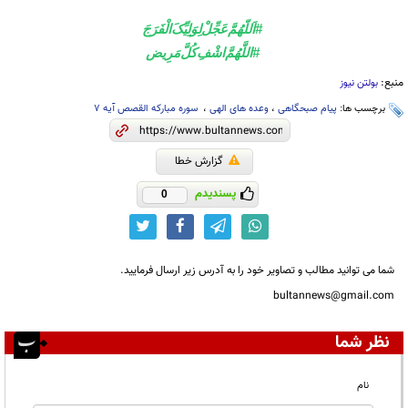
#اَللّهُمَّ‌عَجِّلْ‌لِوَلِيِّکَ‌الْفَرَجَ
#اللَّهُمَّ‌اشْفِ‌کُلَّ‌مَرِیض
منبع:
بولتن نیوز
برچسب ها:
پیام صبحگاهی
،
وعده های الهی
،
سوره مبارکه القصص آیه ۷
گزارش خطا
پسندیدم
0
شما می توانید مطالب و تصاویر خود را به آدرس زیر ارسال فرمایید.
bultannews@gmail.com
نظر شما
نام