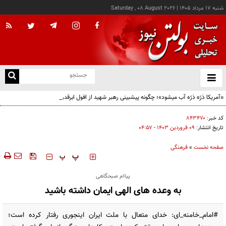
شنبه ۱۷ مرداد ۱۴۰۵
|
Saturday , 08 August 2026
از
و
ته
«آمریکا ذرّه ذرّه آب میشود»؛ چگونه پیشبینی رهبر شهید از افول ابرقدرت به حقیقت پیوست؟
ن
نو
کد خبر:
۸۴۳۴۷۰
تاریخ انتشار:
۰۹ فروردين ۱۴۰۳ - ۰۴:۵۷
صفحه نخست
»
فرهنگی
‍‍‍ پ
پ
پیاام صبحگاهی
به وعده های الهی ایمان داشته باشید
#امام_خامنه_ای: خدای متعال با ملت ایران اینجوری رفتار کرده است؛