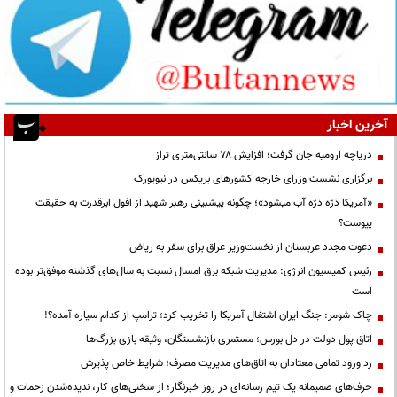
آخرین اخبار
دریاچه ارومیه جان گرفت؛ افزایش ۷۸ سانتی‌متری تراز
برگزاری نشست وزرای خارجه کشورهای بریکس در نیویورک
«آمریکا ذرّه ذرّه آب میشود»؛ چگونه پیشبینی رهبر شهید از افول ابرقدرت به حقیقت
پیوست؟
دعوت مجدد عربستان از نخست‌وزیر عراق برای سفر به ریاض
رئیس کمیسیون انرژی: مدیریت شبکه برق امسال نسبت به سال‌های گذشته موفق‌تر بوده
است
چاک شومر: جنگ ایران اشتغال آمریکا را تخریب کرد؛ ترامپ از کدام سیاره آمده؟!
اتاق پول دولت در دل بورس؛ مستمری بازنشستگان، وثیقه بازی بزرگ‌ها
رد ورود تمامی معتادان به اتاق‌های مدیریت مصرف؛ شرایط خاص پذیرش
حرف‌های صمیمانه یک تیم رسانه‌ای در روز خبرنگار؛ از سختی‌های کار، ندیده‌شدن زحمات و