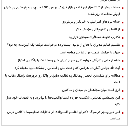
معامله بیش از ۴۱۳ هزار تن کالا در بازار فیزیکی بورس کالا / حراج باز و پتروشیمی پیشران
ارزش معاملات روز شدند
حمله نیروهای اسرائیلی به خبرنگار پرس‌تی‌وی
از التماس تا فروپاشی هژمونی دلار
تکذیب شایعه «معافیت سربازان فراری»
تقسیم غنایم مدیران یا دفاع از تولید؛ پشت‌پرده درخواست توقف یک آیین‌نامه چه بود؟
جهان با افزایش قیمت مواد غذایی مواجه است
هشدار حاجی دلیگانی درباره تغییر سهم دریای خزر و مخالفت با واگذاری امتیاز
آیت‌الله جوادی آملی: با هرکس که وحدت ملی و اسلامی را بشکند، باید مقابله کرد
مطالبه برای شکستن انحصار پیمانکاری؛ نظارت دقیق بر واگذاری پروژه‌ها، راهکار مقابله با
فساد
فرق است میان مجاهدان در میدان و ساکتین
این دیپلماسی نمایشی، شکست خورده است/واقعیت‌ها را بپذیرید و به تعهدات خود عمل
کنید
امیر دبیری‌مهر در سوگ دکتر ابوالقاسم قاسم‌زاده؛ از خاطرات صداوسیما تا کلاس درس
سیاست