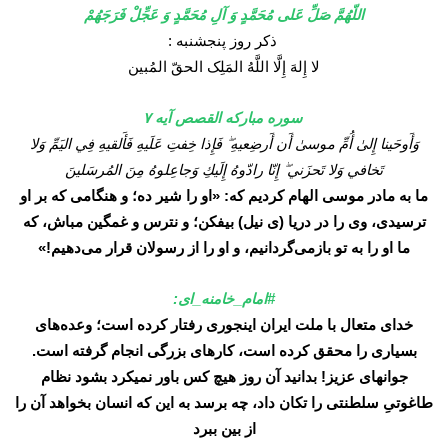
اللّهُمَّ صَلِّ عَلی مُحَمَّدٍ وَ آلِ مُحَمَّدٍ وَ عَجِّلْ فَرَجَهُمْ
ذکر روز پنجشنبه :
لا إِلهَ إِلَّا اللَّهُ المَلِک الحقّ المُبین
سوره مبارکه القصص آیه ۷
وَأَوحَينا إِلىٰ أُمِّ موسىٰ أَن أَرضِعيهِ ۖ فَإِذا خِفتِ عَلَيهِ فَأَلقيهِ فِي اليَمِّ وَلا
تَخافي وَلا تَحزَني ۖ إِنّا رادّوهُ إِلَيكِ وَجاعِلوهُ مِنَ المُرسَلينَ
ما به مادر موسی الهام کردیم که: «او را شیر ده؛ و هنگامی که بر او
ترسیدی، وی را در دریا (ی نیل) بیفکن؛ و نترس و غمگین مباش، که
ما او را به تو بازمی‌گردانیم، و او را از رسولان قرار می‌دهیم!»
#امام_خامنه_ای:
خدای متعال با ملت ایران اینجوری رفتار کرده است؛ وعده‌های
بسیاری را محقق کرده است، کارهای بزرگی انجام گرفته است.
جوانهای عزیز! بدانید آن روز هیچ کس باور نمیکرد بشود نظام
طاغوتیِ سلطنتی را تکان داد، چه برسد به این که انسان بخواهد آن را
از بین ببرد