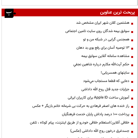
پربحث ترین عناوین
هشتمین کلان شهر ایران مشخص شد
سوابق بیمه شدگان روی سایت تامین اجتماعی
همجنس گرایی در شبکه من و تو
13 توصیه آسان برای رفع بوی بد دهان
مشاهده سامانه آنلاين سوابق بیمه
حكم آيت‌الله مكارم درباره شاهين نجفي
سایتهای همسریابی!
دعايي كه قطعا مستجاب مي‌شود
جزئیات جدید قتل روح الله داداشی
آموزش ساخت Apple ID برای کاربران ایرانی
راز خنده های اصغر فرهادی به حرکت بی شرمانه خانم بازیگر + عکس
پرداخت ۱۰۰ درصد پاداش پایان خدمت فرهنگیان
خلافی آنلاین/استعلام خلافی خودرو از طریق اینترنت، پیام کوتاه ، تلفن
جسدغرق درخون روح الله داداشی (عکس)