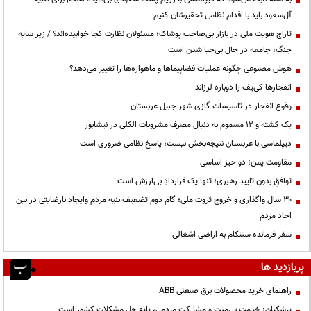
آل‌سعود باید با اقدام نظامی تحقیرشان کنیم
تاراج هویت ملی در بازار بی‌صاحب پوشاک؛ مسئولان نظارت کجا خوابیده‌اند؟ / زیر سایه
جنگ، جامعه در حال بی‌حیا شدن است
هوش مصنوعی چگونه عملیات فضاپیماها و ماهواره‌ها را تغییر می‌دهد؟
انفجارها کی‌یف را دوباره لرزاند
وقوع انفجار در تاسیسات گازی شهر جبیل عربستان
یک کشته و ۱۲ مسموم به دنبال مصرف مشروبات الکلی در نیشابور
دیپلماسی با عربستان نتیجه‌بخش نیست؛ پاسخ نظامی ضروری است
مقاومت یمن؛ دو خیز اساسی
توافقِ بدونِ تاییدِ رهبری؛ تنها یک قراردادِ بی‌ارزش است
۳۰ سال واگذاری و خروج ثروت ملی؛ گام دوم تضعیف بنیه مردم وایجاد نارضایتی در بین
احاد مردم
سفر فرمانده سنتکام به اراضی اشغالی
پربازدید ها
راهنمای خرید محصولات برق صنعتی ABB
پزشکیان: خدمت بی‌منت و مشارکت مردمی، پایه حل مشکلات کشور است