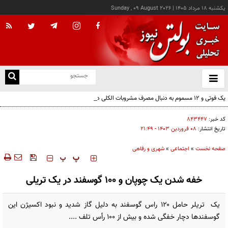
يکشنبه ۱۸ مرداد ۱۴۰۵
|
Sunday , 09 August 2026
از
و
ته
یک فوتی و ۱۲ مسموم به دنبال مصرف مشروبات الکلی در نیشابور
ن
نو
کد خبر:
۸۴۳۴۴۷
تاریخ انتشار:
۰۸ فروردين ۱۴۰۳ - ۲۱:۴۹
صفحه نخست
»
اجتماعی
»
شهری و رفاهی
‍‍‍ پ
پ
خفه شدن یک چوپان و ۱۰۰ گوسفند در یک تریلی
یک تریلر حامل ۱۲۰ راس گوسفند به دلیل گاز شدید و نبود اکسیژن این
گوسفند‌ها دچار خفگی شده و بیش از ۱۰۰ رأس تلف ....