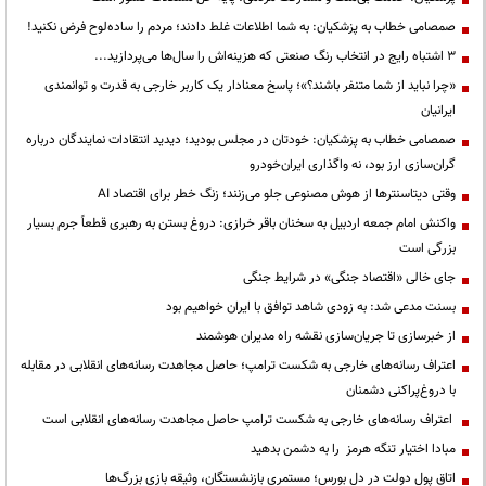
صمصامی خطاب به پزشکیان: به شما اطلاعات غلط دادند؛ مردم را ساده‌لوح فرض نکنید!
3 اشتباه رایج در انتخاب رنگ صنعتی که هزینه‌اش را سال‌ها می‌پردازید...
«چرا نباید از شما متنفر باشند؟»؛ پاسخ معنادار یک کاربر خارجی به قدرت و توانمندی
ایرانیان
صمصامی خطاب به پزشکیان: خودتان در مجلس بودید؛ دیدید انتقادات نمایندگان درباره
گران‌سازی ارز بود، نه واگذاری ایران‌خودرو
وقتی دیتاسنترها از هوش مصنوعی جلو می‌زنند؛ زنگ خطر برای اقتصاد AI
واکنش امام جمعه اردبیل به سخنان باقر خرازی: دروغ بستن به رهبری قطعاً جرم بسیار
بزرگی است
جای خالی «اقتصاد جنگی» در شرایط جنگی
بسنت مدعی شد: به زودی شاهد توافق با ایران خواهیم بود
از خبرسازی تا جریان‌سازی نقشه راه مدیران هوشمند
اعتراف رسانه‌های خارجی به شکست ترامپ؛ حاصل مجاهدت رسانه‌های انقلابی در مقابله
با دروغ‌پراکنی دشمنان
اعتراف رسانه‌های خارجی به شکست ترامپ حاصل مجاهدت رسانه‌های انقلابی است
مبادا اختیار تنگه هرمز را به دشمن بدهید
اتاق پول دولت در دل بورس؛ مستمری بازنشستگان، وثیقه بازی بزرگ‌ها