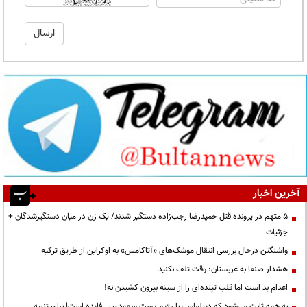
آخرین اخبار
۵ متهم در پرونده قتل حمیدرضا رجب‌زاده دستگیر شدند/ یک زن در میان دستگیرشدگان +
جزئیات
واشنگتن درحال بررسی انتقال موشک‌های «آتاکامس» به اوکراین از طریق ترکیه
هشدار صنعا به عربستان: وقت تلف نکنید
اعدام بد است اما قلب تپنده‌ای را از سینه بیرون کشیدن نه!
به همه ثابت می‌شود که دیپلماسی با رژیم پست سعودی بی‌فایده است| برای تنبیه