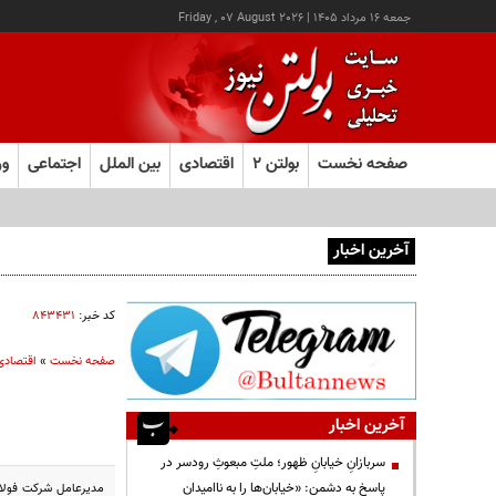
جمعه ۱۶ مرداد ۱۴۰۵
|
Friday , 07 August 2026
صفحه نخست
بولتن ۲
اقتصادی
بین الملل
اجتماعی
ور
آخرین اخبار
ترامپ از افشای کمبود مهمات آمریکا خشمگین است
کد خبر:
۸۴۳۴۳۱
صفحه نخست
»
اقتصادی
آخرین اخبار
سربازانِ خیابانِ ظهور؛ ملتِ مبعوثِ رودسر در
پاسخ به دشمن: «خیابان‌ها را به ناامیدان
مدیرعامل شرکت فولاد