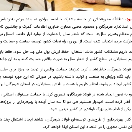
یوز
، عطاالله معروفخانی در جلسه مشترک با احمد مرادی نماینده مردم بندرعب
 استاندارد هرمزگان و محمود محبی معاون فناوری اطلاعات گمرک و جانشین ناظ
 معظم رهبری سال‌ها است که شعار سال را حمایت از تولید قرار دادند. امسال نیز ب
رکت مردم انتخاب شده است. از این رو، راه نجات کشور توسعه صنعت و حمایت واق
صد داریم مشکلات کشور مانند اشتغال، حفظ ارزش پول ملی و… حل شود. فقط باید
یم مسئولان در سطح کشور از شعار سال به صورت واقعی حمایت کنند و به آن جامه 
ولاد هرمزگان خاطرنشان کرد: نیازمند حمایت واقعی از تولید به ویژه برای 
 باید نگاه ویژه‌ای به صنعت و تولید داشته باشیم. در صورتی که این حوزه توسعه پ
کشور ایجاد می‌شود. انتظار داریم با همت و تلاش مسئولان، در استان هرمزگان این 
ره به تحول ایجاد شده در فولاد هرمزگان، تصریح کرد: با حمایت مسئولان استانی، 
 آغاز کرده است. امیدوار هستیم طی دو تا سه سال آینده با بهره‌برداری از پروژه‌
ه یکی از قطب‌های بزرگ فولادی در کشور تبدیل شود.
 کنار بهره‌برداری از طرح‌‌های توسعه‌ای فولاد هرمزگان، شاهد ایجاد اشتغال چند 
ان نقش محوری را در اقتصاد این استان ایفا خواهد کرد.