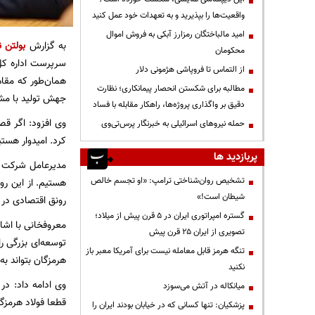
واقعیت‌ها را بپذیرید و به تعهدات خود عمل کنید
امید مالباختگان رمزارز آبکی به فروش اموال
به گزارش
بولتن ن
محکومان
سرپرست اداره کل
از التماس تا فروپاشی هژمونی دلار
همان‌طور که مقام
مطالبه برای شکستن انحصار پیمانکاری؛ نظارت
جهش تولید با مشا
دقیق بر واگذاری پروژه‌ها، راهکار مقابله با فساد
وی افزود: اگر ق
حمله نیروهای اسرائیلی به خبرنگار پرس‌تی‌وی
کرد. امیدوار هست
پربازدید ها
مدیرعامل شرکت ف
تشخیص روان‌شناختی ترامپ: «او تجسم خالص
هستیم. از این رو
شیطان است!»
رونق اقتصادی در 
گستره امپراتوری ایران در ۵ قرن پیش از میلاد؛
معروفخانی با اشا
تصویری از ایران ۲۵ قرن پیش
توسعه‌ای بزرگی را
تنگه هرمز قابل معامله نیست برای آمریکا معبر باز
هرمزگان بتواند ب
نکنید
وی ادامه داد: در
میانکاله در آتش می‌سوزد
قطعا فولاد هرمزگ
پزشکیان: تنها کسانی که در خیابان بودند ایران را