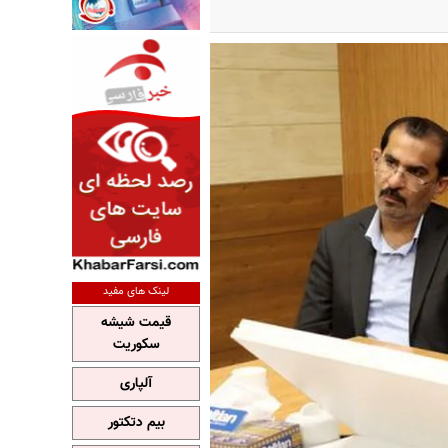
لینک های مفید
قیمت شیشه
سکوریت
آلپاری
بیم دتکتور