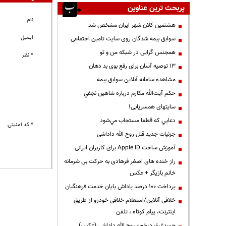
پربحث ترین عناوین
نام
هشتمین کلان شهر ایران مشخص شد
ایمیل
سوابق بیمه شدگان روی سایت تامین اجتماعی
همجنس گرایی در شبکه من و تو
* نظر
13 توصیه آسان برای رفع بوی بد دهان
مشاهده سامانه آنلاين سوابق بیمه
حكم آيت‌الله مكارم درباره شاهين نجفي
سایتهای همسریابی!
دعايي كه قطعا مستجاب مي‌شود
* کد امنیتی
جزئیات جدید قتل روح الله داداشی
آموزش ساخت Apple ID برای کاربران ایرانی
راز خنده های اصغر فرهادی به حرکت بی شرمانه
خانم بازیگر + عکس
پرداخت ۱۰۰ درصد پاداش پایان خدمت فرهنگیان
خلافی آنلاین/استعلام خلافی خودرو از طریق
اینترنت، پیام کوتاه ، تلفن
جسدغرق درخون روح الله داداشی (عکس)