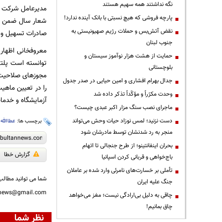
نگه نداشتند همه سهیم هستند
مدیرعامل شرکت فول
پارچه فروشی که هیچ نسبتی با بانک آینده ندارد!
شعار سال ضمن رعا
نقض آتش‌بس و حملات رژیم صهیونیستی به
صادرات تسهیل و 
جنوب لبنان
معروفخانی اظهار 
حمایت از هشت هزار نوآموز سیستان و
توانسته است پلتف
بلوچستانی
مجوزهای صلاحیت 
جدال بهرام افشاری و امین حیایی در صدر جدول
را در تعیین ماهی
وحدت مکرّراً و مؤکّداً تذکر داده شد
آزمایشگاه و خدمات
ماجرای نصب سنگ مزار اکبر عبدی چیست؟
دست نزنید؛ لمس نوزاد حیات وحش می‌تواند
برچسب ها:
عطاالله
منجر به رد شدنشان توسط مادرشان شود
بحران اینفانتینو؛ از طرح جنجالی تا اتهام
گزارش خطا
باج‌خواهی و قربانی کردن اسپانیا
تأملی بر خسارت‌های نامرئی وارد شده بر عاملان
شما می توانید مطالب 
جنگ علیه ایران
nnews@gmail.com
چاقی به دلیل بی‌ارادگی نیست؛ مغز می‌خواهد
چاق بمانیم!
نظر شما