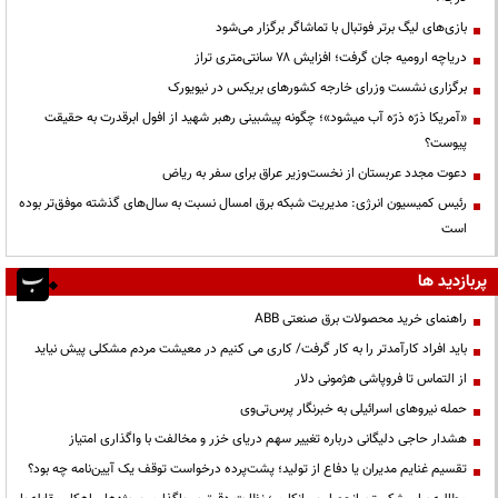
بازی‌های لیگ برتر فوتبال با تماشاگر برگزار می‌شود
دریاچه ارومیه جان گرفت؛ افزایش ۷۸ سانتی‌متری تراز
برگزاری نشست وزرای خارجه کشورهای بریکس در نیویورک
«آمریکا ذرّه ذرّه آب میشود»؛ چگونه پیشبینی رهبر شهید از افول ابرقدرت به حقیقت
پیوست؟
دعوت مجدد عربستان از نخست‌وزیر عراق برای سفر به ریاض
رئیس کمیسیون انرژی: مدیریت شبکه برق امسال نسبت به سال‌های گذشته موفق‌تر بوده
است
پربازدید ها
راهنمای خرید محصولات برق صنعتی ABB
باید افراد کارآمدتر را به کار گرفت/ کاری می کنیم در معیشت مردم مشکلی پیش نیاید
از التماس تا فروپاشی هژمونی دلار
حمله نیروهای اسرائیلی به خبرنگار پرس‌تی‌وی
هشدار حاجی دلیگانی درباره تغییر سهم دریای خزر و مخالفت با واگذاری امتیاز
تقسیم غنایم مدیران یا دفاع از تولید؛ پشت‌پرده درخواست توقف یک آیین‌نامه چه بود؟