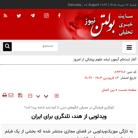
شنبه ۱۷ مرداد ۱۴۰۵
|
Saturday , 08 August 2026
از
و
ته
آغاز ثبت‌نام آزمون ارشد علوم پزشکی از امروز
ن
نو
کد خبر:
۸۴۳۲۰۶
تاریخ انتشار:
۰۳ فروردين ۱۴۰۳ - ۲۰:۳۱
صفحه نخست
»
بین الملل
‍‍‍ پ
پ
کم‌کاری فرهنگی در معرفی الگوهای دینی تا کجا باید ادامه پیدا کند؟
ویدئویی از هند، تلنگری برای ایران
به تازگی موزیک‌ویدئویی در فضای مجازی منتشر شده که بخشی از یک فیلم