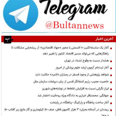
آخرین اخبار
آغاز یک سلسله‌کلیپ ۱۰ قسمتی با محور «جهاد اقتصادی»؛ از ریشه‌یابی مشکلات تا
راهکارهایی که می‌تواند مسیر اقتصاد کشور را تغییر دهد
هشدار نسبت به وقوع تندباد در تهران
آغاز ثبت‌نام آزمون ارشد علوم پزشکی از امروز
شواهد پژوهشی از وجود فسفر در بمباران «لامرد» حکایت دارد
خاصیت عجیب رژیم اشغالگر قدس از زبان دیپلمات سازمان ملل
ابراز نگرانی نسبت به افزایش غلط‌ها در نوشته‌های شهری
جهانگیر: محمدباقر خرازی به دادگاه ویژه روحانیت احضار شد
آغاز ساخت پناهگاه و پارکینگ -پناهگاه در پایتخت
ریمـدان در آستانه بحران؛ ۳ هزار کامیون قفل، صف ۵۰ کیلومتری و گاز مایع زیر آفتاب ۵۰
درجه!