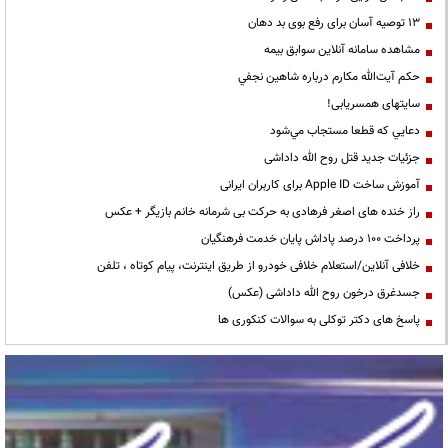
13 توصیه آسان برای رفع بوی بد دهان
مشاهده سامانه آنلاين سوابق بیمه
حكم آيت‌الله مكارم درباره شاهين نجفي
سایتهای همسریابی!
دعايي كه قطعا مستجاب مي‌شود
جزئیات جدید قتل روح الله داداشی
آموزش ساخت Apple ID برای کاربران ایرانی
راز خنده های اصغر فرهادی به حرکت بی شرمانه خانم بازیگر + عکس
پرداخت ۱۰۰ درصد پاداش پایان خدمت فرهنگیان
خلافی آنلاین/استعلام خلافی خودرو از طریق اینترنت، پیام کوتاه ، تلفن
جسدغرق درخون روح الله داداشی (عکس)
پاسخ های دکتر توکلی به سوالات کنکوری ها