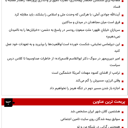
مطالبه برای شکستن انحصار پیمانکاری؛ نظارت دقیق بر واگذاری پروژه‌ها، راهکار مقابله با
فساد
آیت‌الله جوادی آملی: با هرکس که وحدت ملی و اسلامی را بشکند، باید مقابله کرد
فرق است میان مجاهدان در میدان و ساکتین
سربازانِ خیابانِ ظهور؛ ملتِ مبعوثِ رودسر در پاسخ به دشمن: «خیابان‌ها را به ناامیدان
نمی‌دهیم»
این دیپلماسی نمایشی، شکست خورده است/واقعیت‌ها را بپذیرید و به تعهدات خود عمل
کنید
امیر دبیری‌مهر در سوگ دکتر ابوالقاسم قاسم‌زاده؛ از خاطرات صداوسیما تا کلاس درس
سیاست
ترامپ از افشای کمبود مهمات آمریکا خشمگین است
وقتی انرژی، مسیرش را گم می‌کند
اجازه باز شدن مسیر دوم در تنگه هرمز را نخواهیم داد
پربحث ترین عناوین
هشتمین کلان شهر ایران مشخص شد
سوابق بیمه شدگان روی سایت تامین اجتماعی
همجنس گرایی در شبکه من و تو